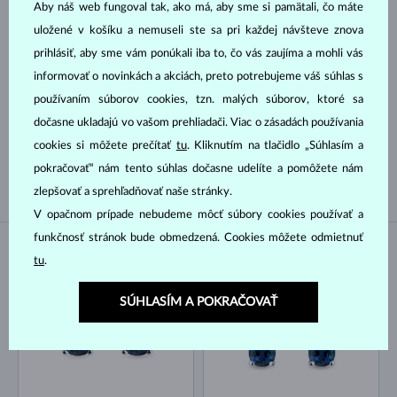
Aby náš web fungoval tak, ako má, aby sme si pamätali, čo máte
TRILLION
MARKÍZA
uložené v košíku a nemuseli ste sa pri každej návšteve znova
SRDCE
ASSCHER
prihlásiť, aby sme vám ponúkali iba to, čo vás zaujíma a mohli vás
informovať o novinkách a akciách, preto potrebujeme váš súhlas s
Druh perly
používaním súborov cookies, tzn. malých súborov, ktoré sa
dočasne ukladajú vo vašom prehliadači. Viac o zásadách používania
TAHITSKÁ
SLADKOVODNÉ
cookies si môžete prečítať
tu
. Kliknutím na tlačidlo „Súhlasím a
AKOYA
pokračovať“ nám tento súhlas dočasne udelíte a pomôžete nám
zlepšovať a sprehľadňovať naše stránky.
V opačnom prípade nebudeme môcť súbory cookies používať a
funkčnosť stránok bude obmedzená. Cookies môžete odmietnuť
NA SKLADE
NA SKLADE
tu
.
SÚHLASÍM A POKRAČOVAŤ