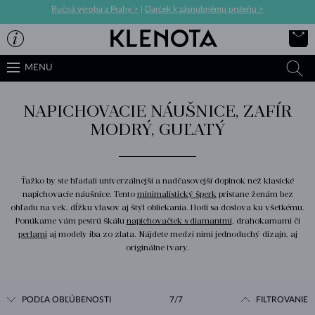
Ručná výroba z Prahy >
|
Darček k zásnubnému prsteňu >
MENU
NAPICHOVACIE NÁUŠNICE, ZAFÍR
MODRÝ, GUĽATÝ
Ťažko by ste hľadali univerzálnejší a nadčasovejší doplnok než klasické
napichovacie náušnice. Tento
minimalistický šperk
pristane ženám bez
ohľadu na vek, dĺžku vlasov aj štýl obliekania. Hodí sa doslova ku všetkému.
Ponúkame vám pestrú škálu
napichovačiek s diamantmi
, drahokamami či
perlami
aj modely iba zo zlata. Nájdete medzi nimi jednoduchý dizajn, aj
originálne tvary.
PODĽA OBĽÚBENOSTI
7/7
FILTROVANIE