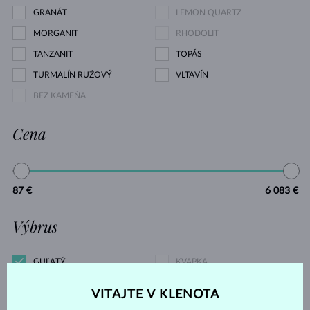
GRANÁT
LEMON QUARTZ
MORGANIT
RHODOLIT
TANZANIT
TOPÁS
TURMALÍN RUŽOVÝ
VLTAVÍN
BEZ KAMEŇA
Cena
87 €
6 083 €
Výbrus
GUĽATÝ
KVAPKA
OVÁL
SMARAGD
VITAJTE V KLENOTA
CUSHION
PRINCES