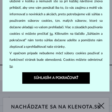
uložené v košíku a nemuseli ste sa pri každej návšteve znova
prihlásiť, aby sme vám ponúkali iba to, čo vás zaujíma a mohli vás
informovať o novinkách a akciách, preto potrebujeme váš súhlas s
používaním súborov cookies, tzn. malých súborov, ktoré sa
dočasne ukladajú vo vašom prehliadači. Viac o zásadách používania
cookies si môžete prečítať
tu
. Kliknutím na tlačidlo „Súhlasím a
BIELE ZLATO
BIELE ZLATO
2 866 €
2 605 €
ZAFÍR MODRÝ
DIAMANT
pokračovať“ nám tento súhlas dočasne udelíte a pomôžete nám
zlepšovať a sprehľadňovať naše stránky.
ZOBRAZIŤ ĎALŠIE ŠPERKY
V opačnom prípade nebudeme môcť súbory cookies používať a
funkčnosť stránok bude obmedzená. Cookies môžete odmietnuť
tu
.
DOŽIVOTNÉ ČISTENIE
ZADARMO
SÚHLASÍM A POKRAČOVAŤ
KLENOTA
KONTAKTNÉ ÚDAJE
NÁKUP
SHOWROOM
NACHÁDZATE SA NA KLENOTA.SK
DODANIE A PLATBA ZA TOVAR
O NÁS
O ŠPERKOCH