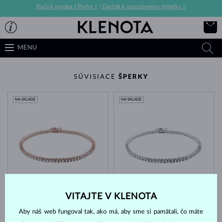
Ručná výroba z Prahy >
|
Darček k zásnubnému prsteňu >
MENU
SÚVISIACE
ŠPERKY
NA SKLADE
NA SKLADE
RUŽOVÉ ZLATO
BIELE ZLATO
6 953 €
6 953 €
DIAMANT
DIAMANT
VITAJTE V KLENOTA
NA SKLADE
NA SKLADE
Aby náš web fungoval tak, ako má, aby sme si pamätali, čo máte