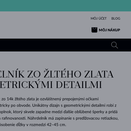
MÔJ ÚČET
BLOG
MÔJ NÁKUP
LNÍK ZO ŽLTÉHO ZLATA
ŽLTÉ ZLATO
TANZANITY
TURMALÍNY
ZAFÍRY
ETRICKÝMI DETAILMI
RUŽOVÉ ZLATO
TOPÁSY
VLTAVÍNY
SMARAGDY
TURMALÍNY
MINERÁLY
VLTAVÍNY
 zo 14k žltého zlata je ozvláštnený prepojenými očkami
VÝNIMOČNÝ
ELEGANCIA
NÁRAMKY
KOLEKCIE
PRÍVESKY
KRÁSOU
KRÁSNE
ŠPERKY
KRÁSU
LÁSKA
icky po obvode. Unikátny dizajn s geometrickými detailmi robí z
VLTAVÍNY
PERLOVÉ PRÍVESKY
MINERÁLY
oplnok, ktorý skvele zapadne medzi ďalšie obľúbené šperky a pridá
PRE BÁBÄTKÁ
BIELE ZLATO
SVADOBNÉ
rafinovanosti. Náhrdelník má zapínanie s predlžovacou retiazkou,
ôsobenie dĺžky v rozmedzí 42–45 cm.
SVADOBNÉ
ŽLTÉ ZLATO
ŽLTÉ ZLATO
POZRIEŤ
POZRIEŤ
POZRIEŤ
POZRIEŤ
POZRIEŤ
POZRIEŤ
POZRIEŤ
POZRIEŤ
POZRIEŤ
POZRIEŤ