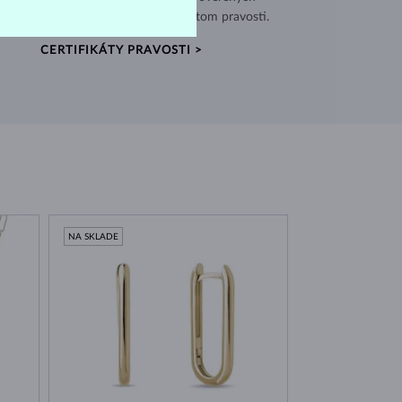
jov a každý kus je opatrený certifikátom pravosti.
CERTIFIKÁTY PRAVOSTI >
NA SKLADE