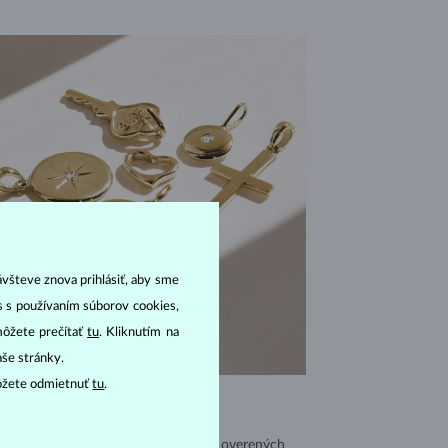
ávšteve znova prihlásiť, aby sme
as s používaním súborov cookies,
môžete prečítať
tu
. Kliknutím na
aše stránky.
ôžete odmietnuť
tu
.
VÝNIMOČNÁ KVALITA
užívame vysokokvalitné materiály z overených