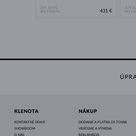
ŽLTÉ ZLATO
ŽLTÉ Z
431 €
BEZ KAMEŇA
BEZ K
ÚPR
KLENOTA
NÁKUP
KONTAKTNÉ ÚDAJE
DODANIE A PLATBA ZA TOVAR
SHOWROOM
VRÁTENIE A VÝMENA
O NÁS
REKLAMÁCIA