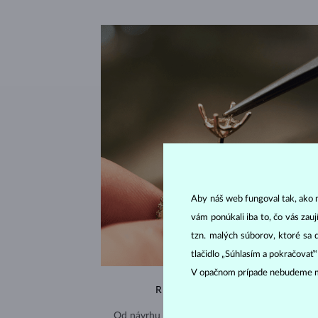
Aby náš web fungoval tak, ako m
vám ponúkali iba to, čo vás zau
tzn. malých súborov, ktoré sa 
tlačidlo „Súhlasím a pokračovať
V opačnom prípade nebudeme m
RUČNÁ VÝROBA V ČESKU
Od návrhu až po hotový šperk – všetko tvorím