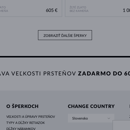
LATO
ŽLTÉ ZLATO
605 €
1 0
AMEŇA
BEZ KAMEŇA
ZOBRAZIŤ ĎALŠIE ŠPERKY
AVA VEĽKOSTI PRSTEŇOV
ZADARMO DO 60
O ŠPERKOCH
CHANGE COUNTRY
VEĽKOSTI A ÚPRAVY PRSTEŇOV
Slovensko
TYPY A DĹŽKY RETIAZOK
DĹŽKY NÁRAMKOV