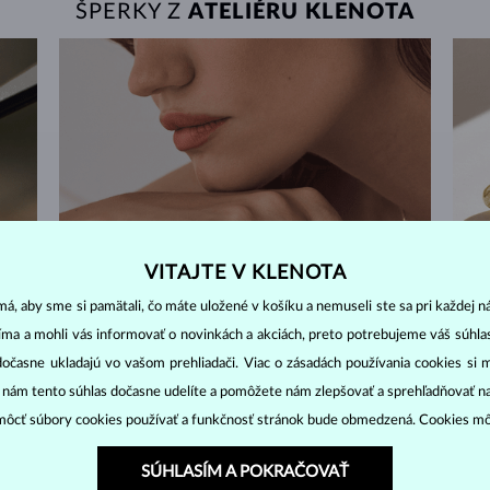
ŠPERKY Z
ATELIÉRU KLENOTA
VITAJTE V KLENOTA
á, aby sme si pamätali, čo máte uložené v košíku a nemuseli ste sa pri každej n
jíma a mohli vás informovať o novinkách a akciách, preto potrebujeme váš súhl
dočasne ukladajú vo vašom prehliadači. Viac o zásadách používania cookies si 
“ nám tento súhlas dočasne udelíte a pomôžete nám zlepšovať a sprehľadňovať n
ôcť súbory cookies používať a funkčnosť stránok bude obmedzená. Cookies m
60 DNÍ NA VRÁTENIE
SÚHLASÍM A POKRAČOVAŤ
e v
Nenosené šperky môžete jednoducho vrátiť, a ak ste si
Po