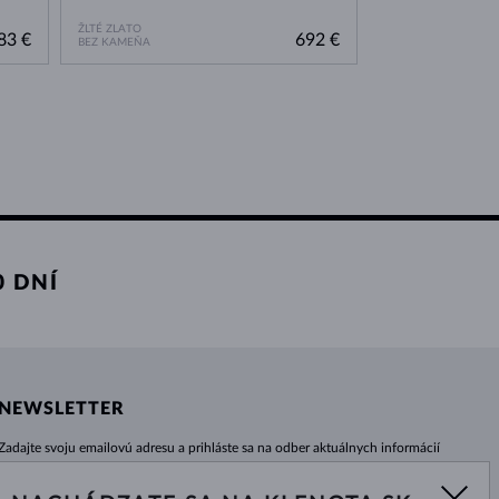
ŽLTÉ ZLATO
83 €
692 €
BEZ KAMEŇA
 DNÍ
NEWSLETTER
Zadajte svoju emailovú adresu a prihláste sa na odber aktuálnych informácií
z e-shopu klenota.sk.
Žiadna novinka, akcia či zľava Vám už neunikne!