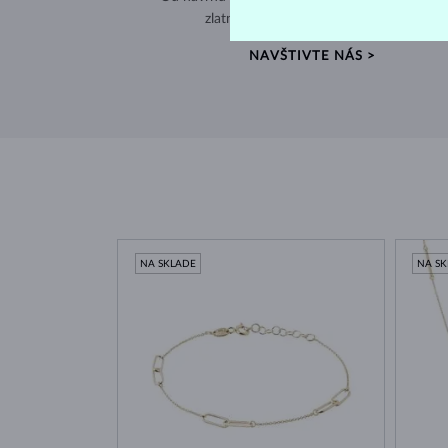
zlatníckej dielni v srdci starej Prahy.
NAVŠTIVTE NÁS >
NA SKLADE
NA S