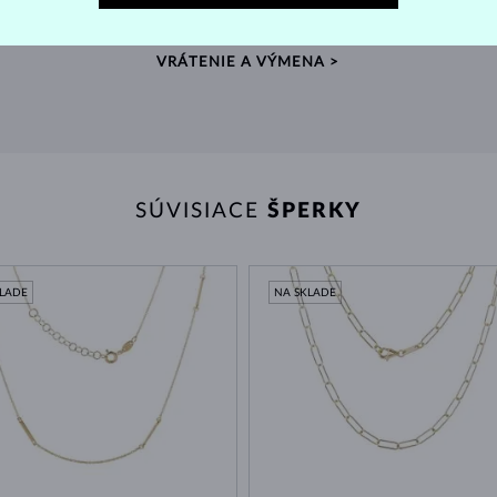
vybrali prsteň, prvá úprava veľkosti je zdarma.
zdro
VRÁTENIE A VÝMENA >
SÚVISIACE
ŠPERKY
KLADE
NA SKLADE