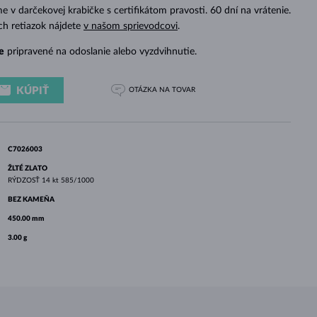
BIELE ZLATO
RUŽOVÉ ZLATO
BIELE ZLATO
 v darčekovej krabičke s certifikátom pravosti. 60 dní na vrátenie.
ch retiazok nájdete
v našom sprievodcovi
.
e
pripravené na odoslanie alebo vyzdvihnutie.
KÚPIŤ
OTÁZKA
NA TOVAR
C7026003
ŽLTÉ ZLATO
RÝDZOSŤ
14 kt 585/1000
BEZ KAMEŇA
450.00 mm
3.00 g