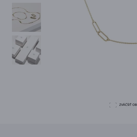
ZVÄČŠIŤ O