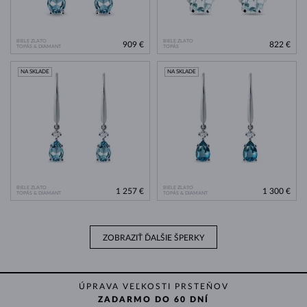
BIELE ZLATO
BIELE ZLATO
909 €
822 €
TOPÁS & DIAMANT
TOPÁS
NA SKLADE
NA SKLADE
BIELE ZLATO
BIELE ZLATO
1 257 €
1 300 €
TOPÁS & DIAMANT
TOPÁS & DIAMANT
ZOBRAZIŤ ĎALŠIE ŠPERKY
ÚPRAVA VEĽKOSTI PRSTEŇOV
ZADARMO DO 60 DNÍ