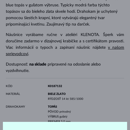
blue topás v guľatom výbruse. Typicky modrá farba týchto
topásov sa do bieleho zlata skvele hodí. Drahokam je uchytený
pomocou šiestich krapní, ktoré vytvárajú elegantný tvar
pripomínajúci kvetinu. Zaujímavý tip na darček.
Náušnice vyrábame ručne v ateliéri KLENOTA. Šperk vám
doručíme zadarmo v dizajnovej krabičke a s certifikátom pravosti.
Viac informácií o typoch a zapínaní náušníc nájdete
v našom
sprievodcovi
.
Dostupnosť:
na sklade
pripravené na odoslanie alebo
vyzdvihnutie.
KÓD
K0187132
MATERIÁL
BIELE ZLATO
RÝDZOSŤ
14 kt 585/1000
DRAHOKAMY
TOPÁS
PÔVOD
prírodný
VÝBRUS
guľatý
PRIEMER
5.0 mm
VÁHA
1.100 ct