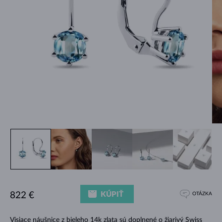
KÚPIŤ
822 €
OTÁZKA
Visiace náušnice z bieleho 14k zlata sú doplnené o žiarivý Swiss