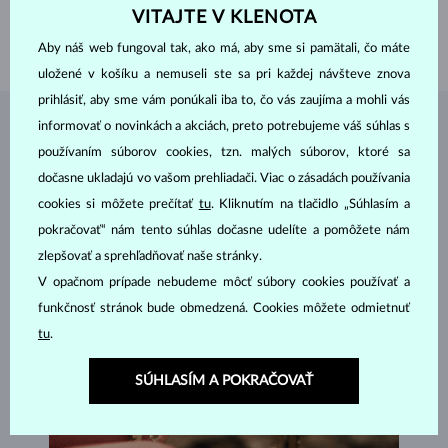
VITAJTE V KLENOTA
VÝŠKA
13.5 mm
VÁHA
1.60 g
Aby náš web fungoval tak, ako má, aby sme si pamätali, čo máte
uložené v košíku a nemuseli ste sa pri každej návšteve znova
prihlásiť, aby sme vám ponúkali iba to, čo vás zaujíma a mohli vás
informovať o novinkách a akciách, preto potrebujeme váš súhlas s
ŠPERKY Z
ATELIÉRU KLENOTA
používaním súborov cookies, tzn. malých súborov, ktoré sa
dočasne ukladajú vo vašom prehliadači. Viac o zásadách používania
cookies si môžete prečítať
tu
. Kliknutím na tlačidlo „Súhlasím a
pokračovať“ nám tento súhlas dočasne udelíte a pomôžete nám
zlepšovať a sprehľadňovať naše stránky.
V opačnom prípade nebudeme môcť súbory cookies používať a
funkčnosť stránok bude obmedzená. Cookies môžete odmietnuť
tu
.
SÚHLASÍM A POKRAČOVAŤ