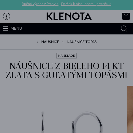
Ručná výroba z Prahy >
|
Darček k zásnubnému prsteňu >
MENU
NÁUŠNICE
NÁUŠNICE TOPÁS
NA SKLADE
NÁUŠNICE Z BIELEHO 14 KT
ZLATA S GUĽATÝMI TOPÁSMI