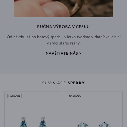
RUČNÁ VÝROBA V ČESKU
Od návrhu až po hotový šperk – všetko tvoríme v zlatníckej dielni
v srdci starej Prahy.
NAVŠTIVTE NÁS >
SÚVISIACE
ŠPERKY
NA SKLADE
NA SKLADE