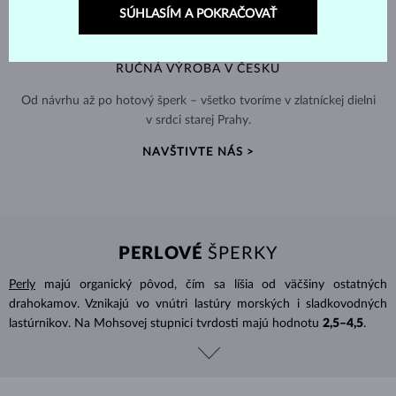
SÚHLASÍM A POKRAČOVAŤ
RUČNÁ VÝROBA V ČESKU
Od návrhu až po hotový šperk – všetko tvoríme v zlatníckej dielni
v srdci starej Prahy.
NAVŠTIVTE NÁS >
PERLOVÉ
ŠPERKY
Perly
majú organický pôvod, čím sa líšia od väčšiny ostatných
drahokamov. Vznikajú vo vnútri lastúry morských i sladkovodných
lastúrnikov. Na Mohsovej stupnici tvrdosti majú hodnotu
2,5–4,5
.