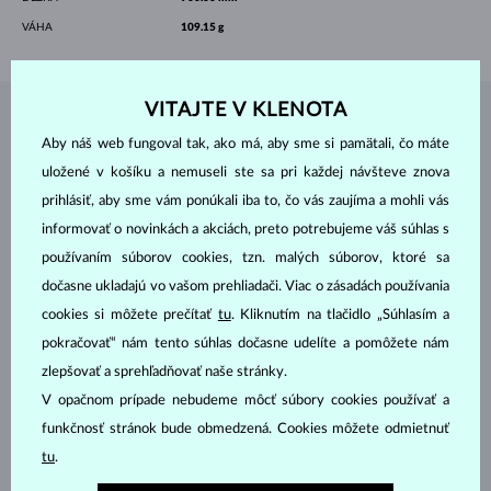
VÁHA
109.15 g
VITAJTE V KLENOTA
ŠPERKY Z
ATELIÉRU KLENOTA
Aby náš web fungoval tak, ako má, aby sme si pamätali, čo máte
uložené v košíku a nemuseli ste sa pri každej návšteve znova
prihlásiť, aby sme vám ponúkali iba to, čo vás zaujíma a mohli vás
informovať o novinkách a akciách, preto potrebujeme váš súhlas s
používaním súborov cookies, tzn. malých súborov, ktoré sa
dočasne ukladajú vo vašom prehliadači. Viac o zásadách používania
cookies si môžete prečítať
tu
. Kliknutím na tlačidlo „Súhlasím a
pokračovať“ nám tento súhlas dočasne udelíte a pomôžete nám
zlepšovať a sprehľadňovať naše stránky.
V opačnom prípade nebudeme môcť súbory cookies používať a
funkčnosť stránok bude obmedzená. Cookies môžete odmietnuť
tu
.