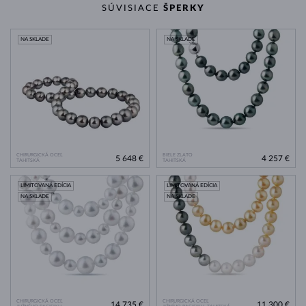
SÚVISIACE
ŠPERKY
NA SKLADE
NA SKLADE
CHIRURGICKÁ OCEĽ
BIELE ZLATO
5 648 €
4 257 €
TAHITSKÁ
TAHITSKÁ
LIMITOVANÁ EDÍCIA
LIMITOVANÁ EDÍCIA
NA SKLADE
NA SKLADE
CHIRURGICKÁ OCEĽ
CHIRURGICKÁ OCEĽ
14 735 €
11 300 €