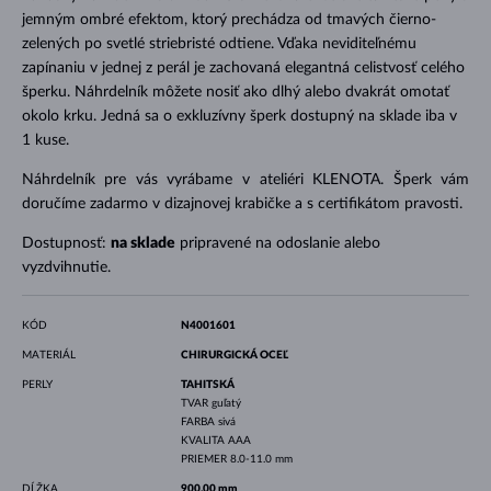
jemným ombré efektom, ktorý prechádza od tmavých čierno-
zelených po svetlé striebristé odtiene. Vďaka neviditeľnému
zapínaniu v jednej z perál je zachovaná elegantná celistvosť celého
šperku. Náhrdelník môžete nosiť ako dlhý alebo dvakrát omotať
okolo krku. Jedná sa o exkluzívny šperk dostupný na sklade iba v
1 kuse.
Náhrdelník pre vás vyrábame v ateliéri KLENOTA. Šperk vám
doručíme zadarmo v dizajnovej krabičke a s certifikátom pravosti.
Dostupnosť:
na sklade
pripravené na odoslanie alebo
vyzdvihnutie.
KÓD
N4001601
MATERIÁL
CHIRURGICKÁ OCEĽ
PERLY
TAHITSKÁ
TVAR
guľatý
FARBA
sivá
KVALITA
AAA
PRIEMER
8.0-11.0 mm
DĹŽKA
900.00 mm