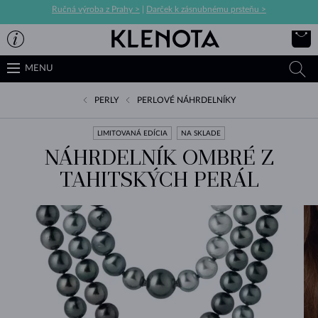
Ručná výroba z Prahy >
|
Darček k zásnubnému prsteňu >
MENU
PERLY
PERLOVÉ NÁHRDELNÍKY
LIMITOVANÁ EDÍCIA
NA SKLADE
NÁHRDELNÍK OMBRÉ Z
TAHITSKÝCH PERÁL