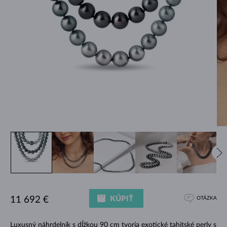
KÚPIŤ
11 692 €
OTÁZKA
Luxusný náhrdelník s dĺžkou 90 cm tvoria exotické tahitské perly s