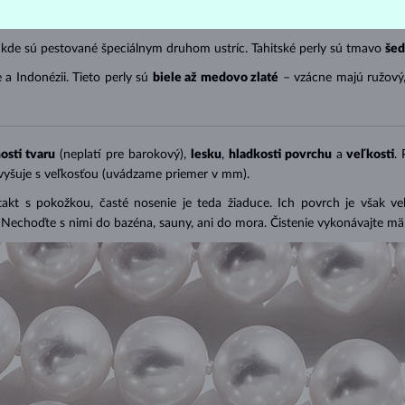
 kde sú pestované špeciálnym druhom ustríc. Tahitské perly sú tmavo
šed
 a Indonézii. Tieto perly sú
biele až medovo zlaté
– vzácne majú ružový
osti tvaru
(neplatí pre barokový),
lesku
,
hladkosti povrchu
a
veľkosti
.
zvyšuje s veľkosťou (uvádzame priemer v mm).
takt s pokožkou, časté nosenie je teda žiaduce. Ich povrch je však v
). Nechoďte s nimi do bazéna, sauny, ani do mora. Čistenie vykonávajte 