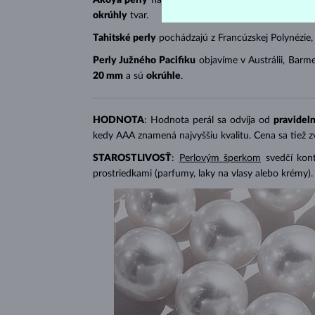
okrúhly
tvar.
Tahitské perly
pochádzajú z Francúzskej Polynézie,
Perly Južného Pacifiku
objavíme v Austrálii, Barme
20 mm
a sú
okrúhle
.
HODNOTA
: Hodnota perál sa odvíja od
pravideln
kedy AAA znamená najvyššiu kvalitu. Cena sa tiež 
STAROSTLIVOSŤ
:
Perlovým šperkom
svedčí kon
prostriedkami (parfumy, laky na vlasy alebo krémy