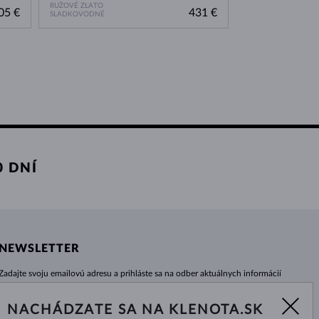
RUŽOVÉ ZLATO
05 €
431 €
SLADKOVODNÉ
 DNÍ
NEWSLETTER
Zadajte svoju emailovú adresu a prihláste sa na odber aktuálnych informácií
z e-shopu klenota.sk.
Žiadna novinka, akcia či zľava Vám už neunikne!
NACHÁDZATE SA NA KLENOTA.SK