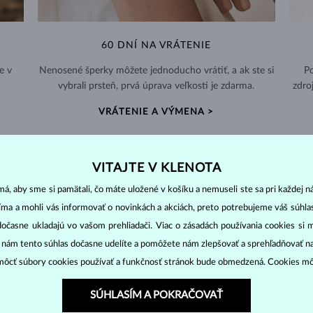
60 DNÍ NA VRÁTENIE
e v
Nenosené šperky môžete jednoducho vrátiť, a ak ste si
Po
vybrali prsteň, prvá úprava veľkosti je zdarma.
zdro
VRÁTENIE A VÝMENA >
VITAJTE V KLENOTA
á, aby sme si pamätali, čo máte uložené v košíku a nemuseli ste sa pri každej n
PERLOVÉ
ŠPERKY
jíma a mohli vás informovať o novinkách a akciách, preto potrebujeme váš súhl
dočasne ukladajú vo vašom prehliadači. Viac o zásadách používania cookies si 
ny ostatných drahokamov. Vznikajú vo vnútri lastúry morských i sladko
“ nám tento súhlas dočasne udelíte a pomôžete nám zlepšovať a sprehľadňovať n
ôcť súbory cookies používať a funkčnosť stránok bude obmedzená. Cookies m
 chovoch. Nadobúdajú
rôzne veľkosti
i rôzne tvary (
okrúhle, oválne, ba
SÚHLASÍM A POKRAČOVAŤ
ku. Môžu dosahovať veľkosť
5-9 mm
v závislosti na teplote vody. Akoya