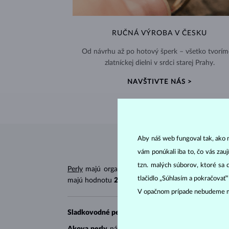
RUČNÁ VÝROBA V ČESKU
Od návrhu až po hotový šperk – všetko tvorím
zlatníckej dielni v srdci starej Prahy.
NAVŠTIVTE NÁS >
Aby náš web fungoval tak, ako m
vám ponúkali iba to, čo vás zau
tzn. malých súborov, ktoré sa 
Perly
majú organický pôvod, čím sa líšia od väčši
tlačidlo „Súhlasím a pokračovať
majú hodnotu
2,5–4,5
.
V opačnom prípade nebudeme m
Sladkovodné perly
sú pestované v sladkovodných
Akoya perly
nájdeme v Číne, Vietname či Japons