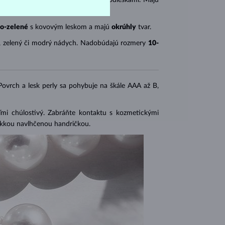
o-zelené
s kovovým leskom a majú
okrúhly
tvar.
, zelený či modrý nádych. Nadobúdajú rozmery
10-
 Povrch a lesk perly sa pohybuje na škále AAA až B,
eľmi chúlostivý. Zabráňte kontaktu s kozmetickými
mäkkou navlhčenou handričkou.