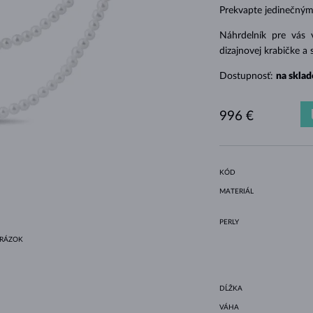
HALO ŠTÝL
ORIGINÁLNE SÚPRAVY
AMETYSTY
SINGLE
DRAHOKAMY
SLADKOVODNÉ PERLY
BEZEL OSADENIE
PRE MAMIČKU
BIELE ZLATO
MORGANITY
TOPÁSY
RUBÍNY
TIPY NA DARČEKY
Prekvapte jedinečným
ŽLTÉ ZLATO
MAGNETICKÉ NÁHRDELNÍKY
RUŽOVÉ ZLATO
Náhrdelník pre vás
dizajnovej krabičke a 
RUŽOVÉ ZLATO
GRAVÍROVATEĽNÉ
Dostupnosť:
na sklad
LETNÍ VRSTVENÍ
996 €
KÓD
MATERIÁL
PERLY
BRÁZOK
DĹŽKA
VÁHA