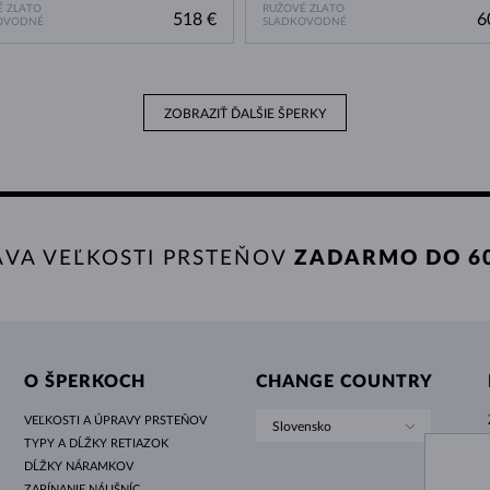
 ZLATO
RUŽOVÉ ZLATO
518 €
6
OVODNÉ
SLADKOVODNÉ
ZOBRAZIŤ ĎALŠIE ŠPERKY
AVA VEĽKOSTI PRSTEŇOV
ZADARMO DO 60
O ŠPERKOCH
CHANGE COUNTRY
VEĽKOSTI A ÚPRAVY PRSTEŇOV
Slovensko
TYPY A DĹŽKY RETIAZOK
DĹŽKY NÁRAMKOV
ZAPÍNANIE NÁUŠNÍC