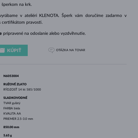
BIELE ZLATO
RUŽOVÉ ZLATO
BIELE ZLATO
 šperkom na krk.
 vyrábame v ateliéri KLENOTA. Šperk vám doručíme zadarmo v
s certifikátom pravosti.
e
pripravené na odoslanie alebo vyzdvihnutie.
KÚPIŤ
OTÁZKA
NA TOVAR
N6053004
RUŽOVÉ ZLATO
RÝDZOSŤ
14 kt 585/1000
SLADKOVODNÉ
TVAR
guľatý
FARBA
biela
KVALITA
AA
PRIEMER
2.5-3.0 mm
850.00 mm
5.65 g