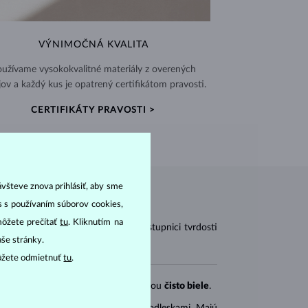
VÝNIMOČNÁ KVALITA
užívame vysokokvalitné materiály z overených
jov a každý kus je opatrený certifikátom pravosti.
CERTIFIKÁTY PRAVOSTI >
ávšteve znova prihlásiť, aby sme
as s používaním súborov cookies,
môžete prečítať
tu
. Kliknutím na
vodných lastúrnikov. Na Mohsovej stupnici tvrdosti
aše stránky.
ôžete odmietnuť
tu
.
rokové
). Sladkovodné perly sú väčšinou
čisto biele
.
 perly bývajú
čisto biele
s teplými odleskami. Majú