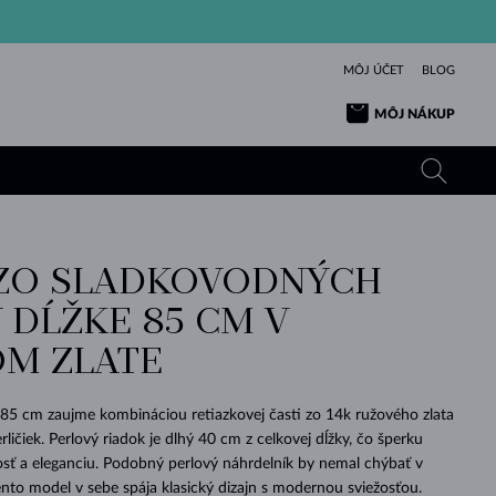
MÔJ ÚČET
BLOG
MÔJ NÁKUP
ZO SLADKOVODNÝCH
ŽLTÉ ZLATO
TANZANITY
TURMALÍNY
ZAFÍRY
 DĹŽKE 85 CM V
RUŽOVÉ ZLATO
TOPÁSY
VLTAVÍNY
SMARAGDY
M ZLATE
TURMALÍNY
MINERÁLY
VLTAVÍNY
VÝNIMOČNÝ
ELEGANCIA
NÁRAMKY
KOLEKCIE
PRÍVESKY
KRÁSOU
KRÁSNE
ŠPERKY
KRÁSU
LÁSKA
VLTAVÍNY
PERLOVÉ PRÍVESKY
MINERÁLY
 85 cm zaujme kombináciou retiazkovej časti zo 14k ružového zlata
PRE BÁBÄTKÁ
BIELE ZLATO
SVADOBNÉ
ličiek. Perlový riadok je dlhý 40 cm z celkovej dĺžky, čo šperku
sť a eleganciu. Podobný perlový náhrdelník by nemal chýbať v
SVADOBNÉ
ŽLTÉ ZLATO
ŽLTÉ ZLATO
POZRIEŤ
POZRIEŤ
POZRIEŤ
POZRIEŤ
POZRIEŤ
POZRIEŤ
POZRIEŤ
POZRIEŤ
POZRIEŤ
POZRIEŤ
Tento model v sebe spája klasický dizajn s modernou sviežosťou.