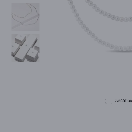
ZVÄČŠIŤ O