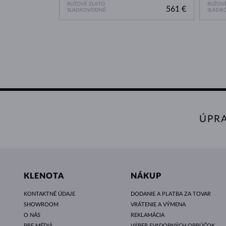
RUŽOVÉ ZLATO
RUŽOVÉ
561 €
SLADKOVODNÉ
SLADK
ÚPR
KLENOTA
NÁKUP
KONTAKTNÉ ÚDAJE
DODANIE A PLATBA ZA TOVAR
SHOWROOM
VRÁTENIE A VÝMENA
O NÁS
REKLAMÁCIA
PRE MÉDIÁ
VÝBER SVADOBNÝCH OBRÚČOK