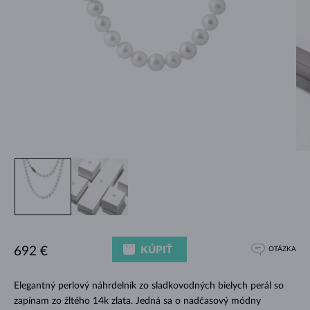
KÚPIŤ
692 €
OTÁZKA
Elegantný perlový náhrdelník zo sladkovodných bielych perál so
zapínam zo žltého 14k zlata. Jedná sa o nadčasový módny