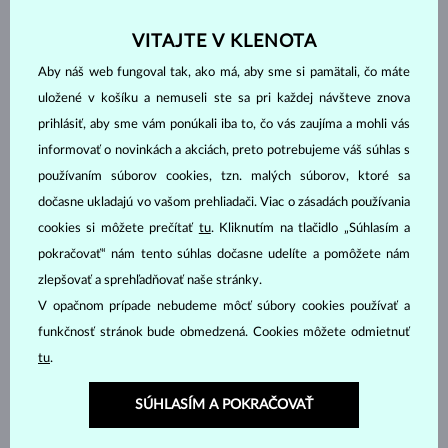
ŠPERKY Z
ATELIÉRU KLENOTA
VITAJTE V KLENOTA
Aby náš web fungoval tak, ako má, aby sme si pamätali, čo máte
uložené v košíku a nemuseli ste sa pri každej návšteve znova
prihlásiť, aby sme vám ponúkali iba to, čo vás zaujíma a mohli vás
informovať o novinkách a akciách, preto potrebujeme váš súhlas s
používaním súborov cookies, tzn. malých súborov, ktoré sa
dočasne ukladajú vo vašom prehliadači. Viac o zásadách používania
cookies si môžete prečítať
tu
. Kliknutím na tlačidlo „Súhlasím a
pokračovať“ nám tento súhlas dočasne udelíte a pomôžete nám
zlepšovať a sprehľadňovať naše stránky.
V opačnom prípade nebudeme môcť súbory cookies používať a
funkčnosť stránok bude obmedzená. Cookies môžete odmietnuť
tu
.
SÚHLASÍM A POKRAČOVAŤ
RUČNÁ VÝROBA V ČESKU