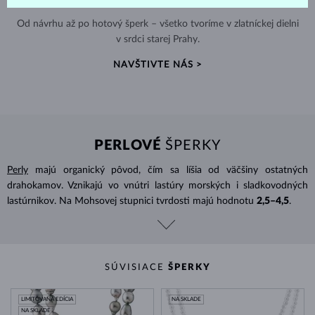
Od návrhu až po hotový šperk – všetko tvoríme v zlatníckej dielni
v srdci starej Prahy.
NAVŠTIVTE NÁS >
PERLOVÉ
ŠPERKY
Perly
majú organický pôvod, čím sa líšia od väčšiny ostatných
drahokamov. Vznikajú vo vnútri lastúry morských i sladkovodných
lastúrnikov. Na Mohsovej stupnici tvrdosti majú hodnotu
2,5–4,5
.
SÚVISIACE
ŠPERKY
LIMITOVANÁ EDÍCIA
NA SKLADE
NA SKLADE