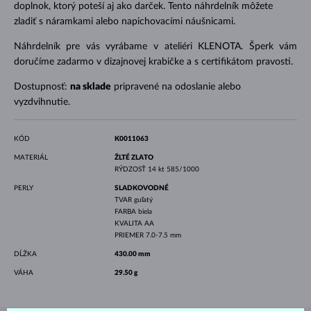
doplnok, ktorý poteší aj ako darček. Tento náhrdelník môžete
zladiť s náramkami alebo napichovacími náušnicami.
Náhrdelník pre vás vyrábame v ateliéri KLENOTA. Šperk vám
doručíme zadarmo v dizajnovej krabičke a s certifikátom pravosti.
Dostupnosť:
na sklade
pripravené na odoslanie alebo
vyzdvihnutie.
KÓD
K0011063
MATERIÁL
ŽLTÉ ZLATO
RÝDZOSŤ
14 kt 585/1000
PERLY
SLADKOVODNÉ
TVAR
guľatý
FARBA
biela
KVALITA
AA
PRIEMER
7.0-7.5 mm
DĹŽKA
430.00 mm
VÁHA
29.50 g