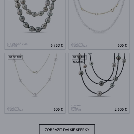
CHIRURGICKÁ OCEĽ
ŽLTÉ ZLATO
6 953 €
605 €
TAHITSKÁ
SLADKOVODNÉ
NA SKLADE
NA SKLADE
NOVINKA
STRIEBRO
ŽLTÉ ZLATO
SPINEL
605 €
2 605 €
SLADKOVODNÉ
TAHITSKÁ
ZOBRAZIŤ ĎALŠIE ŠPERKY