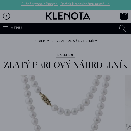
Ručná výroba z Prahy >
|
Darček k zásnubnému prsteňu >
MENU
PERLY
PERLOVÉ NÁHRDELNÍKY
NA SKLADE
ZLATÝ PERLOVÝ NÁHRDELNÍK