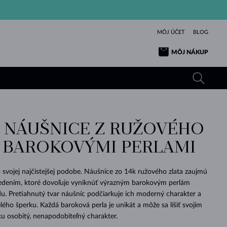
MÔJ ÚČET
BLOG
MÔJ NÁKUP
 NÁUŠNICE Z RUŽOVÉHO
ŽLTÉ ZLATO
TANZANITY
TURMALÍNY
ZAFÍRY
S BAROKOVÝMI PERLAMI
RUŽOVÉ ZLATO
TOPÁSY
VLTAVÍNY
SMARAGDY
TURMALÍNY
MINERÁLY
VLTAVÍNY
svojej najčistejšej podobe. Náušnice zo 14k ružového zlata zaujmú
VÝNIMOČNÝ
ELEGANCIA
NÁRAMKY
KOLEKCIE
PRÍVESKY
KRÁSOU
KRÁSNE
ŠPERKY
KRÁSU
LÁSKA
edením, ktoré dovoľuje vyniknúť výrazným barokovým perlám
VLTAVÍNY
PERLOVÉ PRÍVESKY
MINERÁLY
. Pretiahnutý tvar náušníc podčiarkuje ich moderný charakter a
PRE BÁBÄTKÁ
BIELE ZLATO
SVADOBNÉ
lého šperku. Každá baroková perla je unikát a môže sa líšiť svojim
u osobitý, nenapodobiteľný charakter.
SVADOBNÉ
ŽLTÉ ZLATO
ŽLTÉ ZLATO
POZRIEŤ
POZRIEŤ
POZRIEŤ
POZRIEŤ
POZRIEŤ
POZRIEŤ
POZRIEŤ
POZRIEŤ
POZRIEŤ
POZRIEŤ