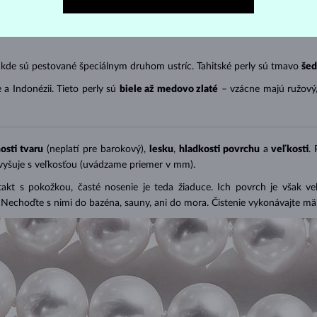
 chovoch. Nadobúdajú
rôzne veľkosti
i rôzne tvary (
okrúhle, oválne, ba
ku. Môžu dosahovať veľkosť
5-9 mm
v závislosti na teplote vody. Akoya
 kde sú pestované špeciálnym druhom ustríc. Tahitské perly sú tmavo
šed
 a Indonézii. Tieto perly sú
biele až medovo zlaté
– vzácne majú ružový
osti tvaru
(neplatí pre barokový),
lesku
,
hladkosti povrchu
a
veľkosti
.
zvyšuje s veľkosťou (uvádzame priemer v mm).
takt s pokožkou, časté nosenie je teda žiaduce. Ich povrch je však v
). Nechoďte s nimi do bazéna, sauny, ani do mora. Čistenie vykonávajte 