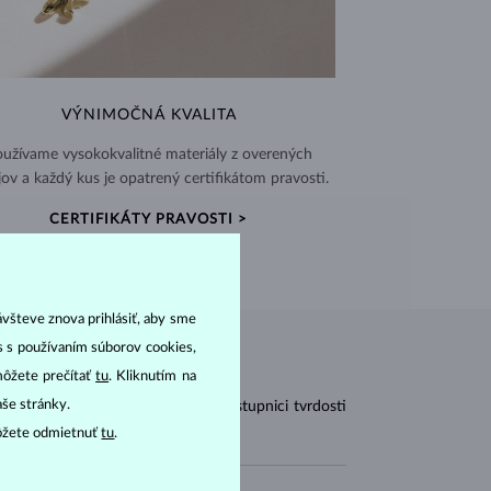
VÝNIMOČNÁ KVALITA
užívame vysokokvalitné materiály z overených
jov a každý kus je opatrený certifikátom pravosti.
CERTIFIKÁTY PRAVOSTI >
ávšteve znova prihlásiť, aby sme
as s používaním súborov cookies,
môžete prečítať
tu
. Kliknutím na
aše stránky.
vodných lastúrnikov. Na Mohsovej stupnici tvrdosti
ôžete odmietnuť
tu
.