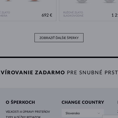
 ZLATO
RUŽOVÉ ZLATO
692 €
1 2
AMEŇA
SLADKOVODNÉ
ZOBRAZIŤ ĎALŠIE ŠPERKY
VÍROVANIE ZADARMO
PRE SNUBNÉ PRS
O ŠPERKOCH
CHANGE COUNTRY
VEĽKOSTI A ÚPRAVY PRSTEŇOV
Slovensko
TYPY A DĹŽKY RETIAZOK