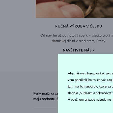
RUČNÁ VÝROBA V ČESKU
Od návrhu až po hotový šperk – všetko tvorím
zlatníckej dielni v srdci starej Prahy.
NAVŠTIVTE NÁS >
Aby náš web fungoval tak, ako m
vám ponúkali iba to, čo vás zau
tzn. malých súborov, ktoré sa 
tlačidlo „Súhlasím a pokračovať
Perly
majú organický pôvod, čím sa líšia od väčši
majú hodnotu
2,5–4,5
.
V opačnom prípade nebudeme m