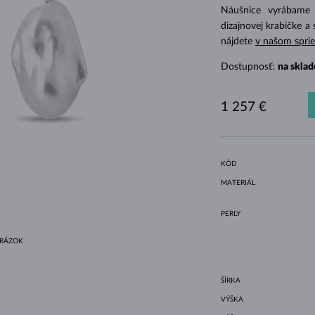
HALO ŠTÝL
ORIGINÁLNE SÚPRAVY
AMETYSTY
SINGLE
DRAHOKAMY
SLADKOVODNÉ PERLY
BEZEL OSADENIE
PRE MAMIČKU
BIELE ZLATO
MORGANITY
TOPÁSY
RUBÍNY
TIPY NA DARČEKY
Náušnice vyrábame
dizajnovej krabičke a 
ŽLTÉ ZLATO
MAGNETICKÉ NÁHRDELNÍKY
RUŽOVÉ ZLATO
nájdete
v našom spri
RUŽOVÉ ZLATO
GRAVÍROVATEĽNÉ
Dostupnosť:
na sklad
LETNÍ VRSTVENÍ
1 257 €
KÓD
MATERIÁL
PERLY
BRÁZOK
ŠÍRKA
VÝŠKA