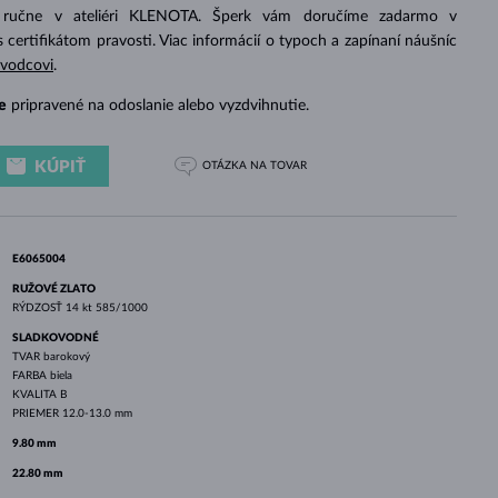
BIELE ZLATO
RUŽOVÉ ZLATO
BIELE ZLATO
 ručne v ateliéri KLENOTA. Šperk vám doručíme zadarmo v
s certifikátom pravosti. Viac informácií o typoch a zapínaní náušníc
evodcovi
.
e
pripravené na odoslanie alebo vyzdvihnutie.
KÚPIŤ
OTÁZKA
NA TOVAR
E6065004
RUŽOVÉ ZLATO
RÝDZOSŤ
14 kt 585/1000
SLADKOVODNÉ
TVAR
barokový
FARBA
biela
KVALITA
B
PRIEMER
12.0-13.0 mm
9.80 mm
22.80 mm