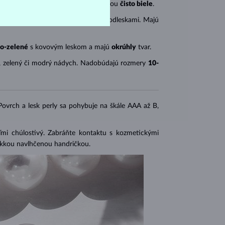
rokové
). Sladkovodné perly sú väčšinou
čisto biele
.
 perly bývajú
čisto biele
s teplými odleskami. Majú
o-zelené
s kovovým leskom a majú
okrúhly
tvar.
, zelený či modrý nádych. Nadobúdajú rozmery
10-
 Povrch a lesk perly sa pohybuje na škále AAA až B,
eľmi chúlostivý. Zabráňte kontaktu s kozmetickými
mäkkou navlhčenou handričkou.