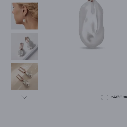
ZVÄČŠIŤ O