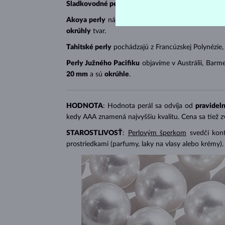
Sladkovodné perly
sú pestované v sladkovodných
Akoya perly
nájdeme v Číne, Vietname či Japons
okrúhly
tvar.
Tahitské perly
pochádzajú z Francúzskej Polynézie,
Perly Južného Pacifiku
objavíme v Austrálii, Barme
20 mm
a sú
okrúhle
.
HODNOTA
: Hodnota perál sa odvíja od
pravideln
kedy AAA znamená najvyššiu kvalitu. Cena sa tiež 
STAROSTLIVOSŤ
:
Perlovým šperkom
svedčí kon
prostriedkami (parfumy, laky na vlasy alebo krémy