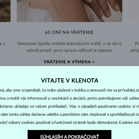
60 DNÍ NA VRÁTENIE
e v
Nenosené šperky môžete jednoducho vrátiť, a ak ste si
Po
vybrali prsteň, prvá úprava veľkosti je zdarma.
zdro
VRÁTENIE A VÝMENA >
VITAJTE V KLENOTA
á, aby sme si pamätali, čo máte uložené v košíku a nemuseli ste sa pri každej n
jíma a mohli vás informovať o novinkách a akciách, preto potrebujeme váš súhl
PERLOVÉ
ŠPERKY
dočasne ukladajú vo vašom prehliadači. Viac o zásadách používania cookies si 
“ nám tento súhlas dočasne udelíte a pomôžete nám zlepšovať a sprehľadňovať n
ny ostatných drahokamov. Vznikajú vo vnútri lastúry morských i sladko
ôcť súbory cookies používať a funkčnosť stránok bude obmedzená. Cookies m
SÚHLASÍM A POKRAČOVAŤ