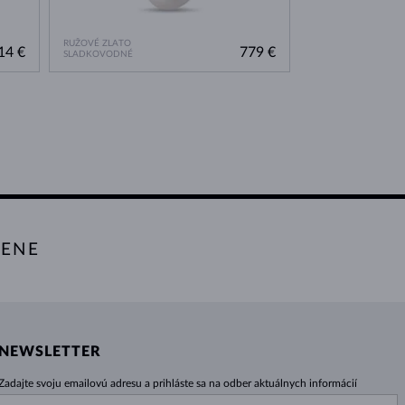
RUŽOVÉ ZLATO
14 €
779 €
SLADKOVODNÉ
TENE
NEWSLETTER
Zadajte svoju emailovú adresu a prihláste sa na odber aktuálnych informácií
z e-shopu klenota.sk.