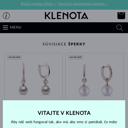
Ručná výroba z Prahy >
|
Darček k zásnubnému prsteňu >
MENU
SÚVISIACE
ŠPERKY
NA SKLADE
NA SKLADE
RUŽOVÉ ZLATO & DIAMANT
RUŽOVÉ ZLATO
1 996 €
1 214 €
AKOYA
SLADKOVODNÉ
VITAJTE V KLENOTA
NA SKLADE
Aby náš web fungoval tak, ako má, aby sme si pamätali, čo máte