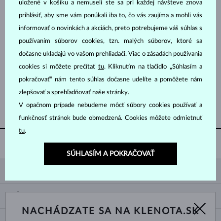
uložené v košíku a nemuseli ste sa pri každej návšteve znova
prihlásiť, aby sme vám ponúkali iba to, čo vás zaujíma a mohli vás
informovať o novinkách a akciách, preto potrebujeme váš súhlas s
používaním súborov cookies, tzn. malých súborov, ktoré sa
dočasne ukladajú vo vašom prehliadači. Viac o zásadách používania
cookies si môžete prečítať
tu
. Kliknutím na tlačidlo „Súhlasím a
RUŽOVÉ ZLATO & DIAMANT
1 866 €
SLADKOVODNÉ
pokračovať“ nám tento súhlas dočasne udelíte a pomôžete nám
zlepšovať a sprehľadňovať naše stránky.
ZOBRAZIŤ ĎALŠIE ŠPERKY
V opačnom prípade nebudeme môcť súbory cookies používať a
funkčnosť stránok bude obmedzená. Cookies môžete odmietnuť
tu
.
DARČEKOVÁ KRABIČKA
ZADARMO
SÚHLASÍM A POKRAČOVAŤ
KLENOTA
KONTAKTNÉ ÚDAJE
NÁKUP
SHOWROOM
NACHÁDZATE SA NA KLENOTA.SK
DODANIE A PLATBA ZA TOVAR
O NÁS
O ŠPERKOCH