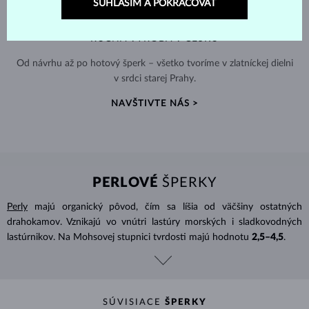
SÚHLASÍM A POKRAČOVAŤ
RUČNÁ VÝROBA V ČESKU
Od návrhu až po hotový šperk – všetko tvoríme v zlatníckej dielni
v srdci starej Prahy.
NAVŠTIVTE NÁS >
PERLOVÉ
ŠPERKY
Perly
majú organický pôvod, čím sa líšia od väčšiny ostatných
drahokamov. Vznikajú vo vnútri lastúry morských i sladkovodných
lastúrnikov. Na Mohsovej stupnici tvrdosti majú hodnotu
2,5–4,5
.
SÚVISIACE
ŠPERKY