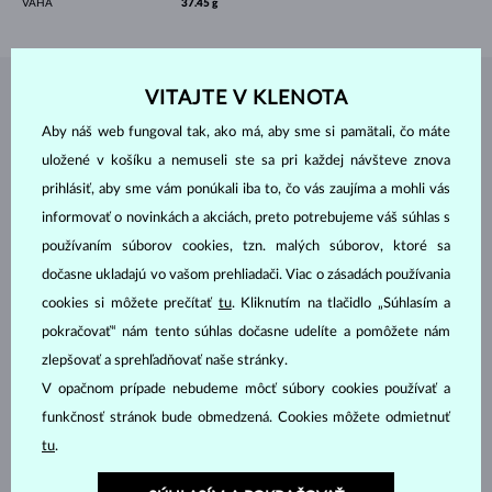
VÁHA
37.45 g
VITAJTE V KLENOTA
ŠPERKY Z
ATELIÉRU KLENOTA
Aby náš web fungoval tak, ako má, aby sme si pamätali, čo máte
uložené v košíku a nemuseli ste sa pri každej návšteve znova
prihlásiť, aby sme vám ponúkali iba to, čo vás zaujíma a mohli vás
informovať o novinkách a akciách, preto potrebujeme váš súhlas s
používaním súborov cookies, tzn. malých súborov, ktoré sa
dočasne ukladajú vo vašom prehliadači. Viac o zásadách používania
cookies si môžete prečítať
tu
. Kliknutím na tlačidlo „Súhlasím a
pokračovať“ nám tento súhlas dočasne udelíte a pomôžete nám
zlepšovať a sprehľadňovať naše stránky.
V opačnom prípade nebudeme môcť súbory cookies používať a
funkčnosť stránok bude obmedzená. Cookies môžete odmietnuť
tu
.