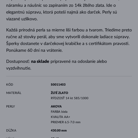
náramku a náušníc so zapínaním zo 14k žltého zlata. Ide o
elegantnú súpravu, ktorá poteší najmä ako darček. Perly sú
viazané uzlíkovo.
Každá prírodná perla sa mierne líši farbou a tvarom. Triedime preto
ručne až stovky perál, aby sme vytvorili dokonale ladiace súpravy.
Šperky dostanete v darčekovej krabičke a s certifikátom pravosti.
Ponúkame 60 dní na vrátenie.
Dostupnosť:
na sklade
pripravené na odoslanie alebo
vyzdvihnutie.
KÓD
S0011403
MATERIÁL
ŽLTÉ ZLATO
RÝDZOSŤ
14 kt 585/1000
PERLY
AKOYA
FARBA
biela
KVALITA
AA+
PRIEMER
6.5-7.0 mm
DĹŽKA
430.00 mm