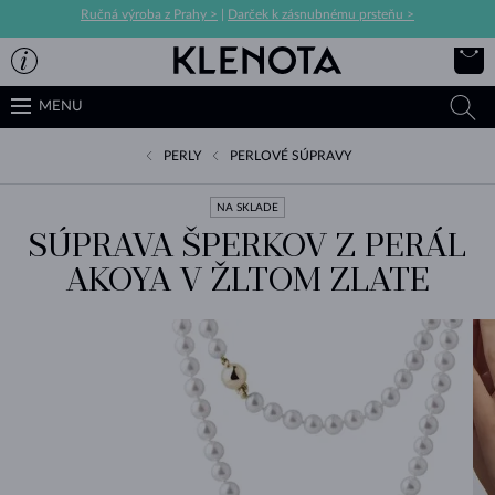
Ručná výroba z Prahy >
|
Darček k zásnubnému prsteňu >
MENU
PERLY
PERLOVÉ SÚPRAVY
NA SKLADE
SÚPRAVA ŠPERKOV Z PERÁL
AKOYA V ŽLTOM ZLATE