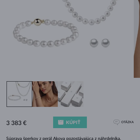
KÚPIŤ
3 383 €
OTÁZKA
Súprava šperkov z perál Akoya pozostávajúca z náhrdelníka,