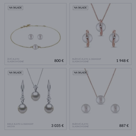
NA SKLADE
NA SKLADE
ŽLTÉ ZLATO
RUŽOVÉ ZLATO & DIAMANT
800 €
1 948 €
SLADKOVODNÉ
SLADKOVODNÉ
NA SKLADE
NA SKLADE
BIELE ZLATO & DIAMANT
RUŽOVÉ ZLATO
3 035 €
887 €
AKOYA
SLADKOVODNÉ