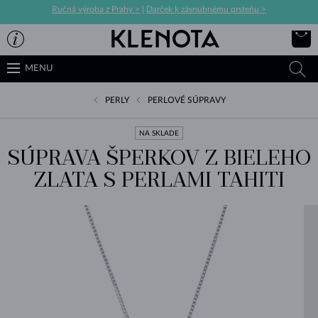
Ručná výroba z Prahy >
|
Darček k zásnubnému prsteňu >
MENU
PERLY
PERLOVÉ SÚPRAVY
NA SKLADE
SÚPRAVA ŠPERKOV Z BIELEHO
ZLATA S PERLAMI TAHITI