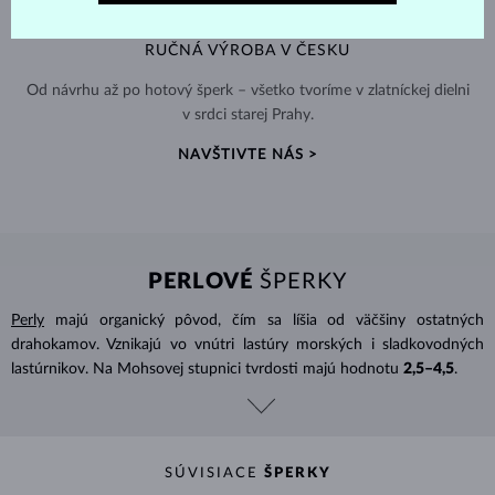
RUČNÁ VÝROBA V ČESKU
Od návrhu až po hotový šperk – všetko tvoríme v zlatníckej dielni
v srdci starej Prahy.
NAVŠTIVTE NÁS >
PERLOVÉ
ŠPERKY
Perly
majú organický pôvod, čím sa líšia od väčšiny ostatných
drahokamov. Vznikajú vo vnútri lastúry morských i sladkovodných
lastúrnikov. Na Mohsovej stupnici tvrdosti majú hodnotu
2,5–4,5
.
SÚVISIACE
ŠPERKY