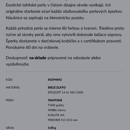
Exotické tahitské perly v čistom dizajne skvele vynikajú. Ich
originálne sfarbenie očarí každú obdivovateľku perlových šperkov.
Náušnice sa zapínajú na klenotnícku puzetu.
Každá prírodná perla sa mierne líši farbou a tvarom. Triedime preto
ručne až stovky perál, aby sme vytvorili dokonale ladiace súpravy.
Šperky dostanete v darčekovej krabičke a s certifikátom pravosti.
Ponúkame 60 dní na vrátenie.
Dostupnosť:
na sklade
pripravené na odoslanie alebo
vyzdvihnutie.
KÓD
S0294042
MATERIÁL
BIELE ZLATO
RÝDZOSŤ
14 kt 585/1000
PERLY
TAHITSKÁ
TVAR
guľatý
FARBA
čierna
KVALITA
AA
PRIEMER
9.0-10.0 mm
VÁHA
5.40 g