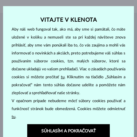
VITAJTE V KLENOTA
ŠPERKY Z
ATELIÉRU KLENOTA
Aby náš web fungoval tak, ako má, aby sme si pamätali, čo máte
uložené v košíku a nemuseli ste sa pri každej návšteve znova
prihlásiť, aby sme vám ponúkali iba to, čo vás zaujíma a mohli vás
informovať o novinkách a akciách, preto potrebujeme váš súhlas s
používaním súborov cookies, tzn. malých súborov, ktoré sa
dočasne ukladajú vo vašom prehliadači. Viac o zásadách používania
cookies si môžete prečítať
tu
. Kliknutím na tlačidlo „Súhlasím a
pokračovať“ nám tento súhlas dočasne udelíte a pomôžete nám
zlepšovať a sprehľadňovať naše stránky.
V opačnom prípade nebudeme môcť súbory cookies používať a
funkčnosť stránok bude obmedzená. Cookies môžete odmietnuť
tu
.
SÚHLASÍM A POKRAČOVAŤ