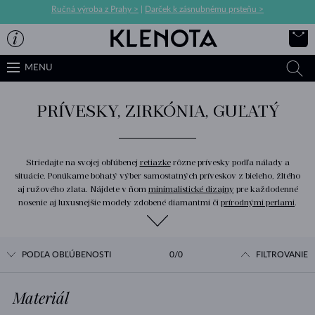
Ručná výroba z Prahy >
|
Darček k zásnubnému prsteňu >
MENU
PRÍVESKY, ZIRKÓNIA, GUĽATÝ
Striedajte na svojej obľúbenej
retiazke
rôzne prívesky podľa nálady a
situácie. Ponúkame bohatý výber samostatných príveskov z bieleho, žltého
aj ružového zlata. Nájdete v ňom
minimalistické dizajny
pre každodenné
nosenie aj luxusnejšie modely zdobené diamantmi či
prírodnými perlami
.
PODĽA OBĽÚBENOSTI
0/0
FILTROVANIE
Materiál