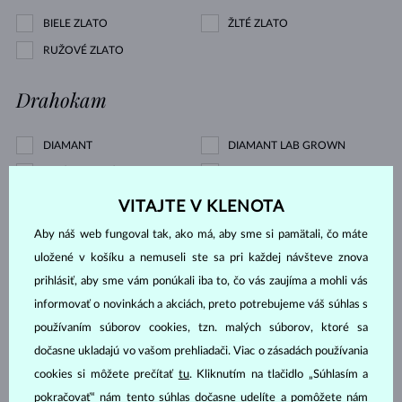
BIELE ZLATO
ŽLTÉ ZLATO
RUŽOVÉ ZLATO
Drahokam
DIAMANT
DIAMANT LAB GROWN
ZAFÍR MODRÝ
PERLA
TOPÁS
TURMALÍN RUŽOVÝ
VITAJTE V KLENOTA
BEZ KAMEŇA
Aby náš web fungoval tak, ako má, aby sme si pamätali, čo máte
uložené v košíku a nemuseli ste sa pri každej návšteve znova
Cena
prihlásiť, aby sme vám ponúkali iba to, čo vás zaujíma a mohli vás
informovať o novinkách a akciách, preto potrebujeme váš súhlas s
používaním súborov cookies, tzn. malých súborov, ktoré sa
192 €
1 522 €
dočasne ukladajú vo vašom prehliadači. Viac o zásadách používania
cookies si môžete prečítať
tu
. Kliknutím na tlačidlo „Súhlasím a
Výbrus
pokračovať“ nám tento súhlas dočasne udelíte a pomôžete nám