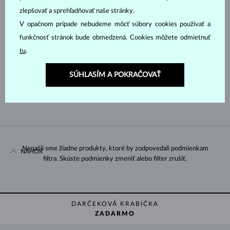
zlepšovať a sprehľadňovať naše stránky.
GUĽATÝ
KVAPKA
V opačnom prípade nebudeme môcť súbory cookies používať a
funkčnosť stránok bude obmedzená. Cookies môžete odmietnuť
OVÁL
SMARAGD
tu
.
Druh perly
SÚHLASÍM A POKRAČOVAŤ
SLADKOVODNÉ
Nenašli sme žiadne produkty, ktoré by zodpovedali podmienkam
NAHOR
filtra. Skúste podmienky zmeniť alebo filter zrušiť.
DARČEKOVÁ KRABIČKA
ZADARMO