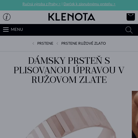
Ručná výroba z Prahy >
|
Darček k zásnubnému prsteňu >
MENU
PRSTENE
PRSTENE RUŽOVÉ ZLATO
DÁMSKY PRSTEŇ S
PLISOVANOU ÚPRAVOU V
RUŽOVOM ZLATE