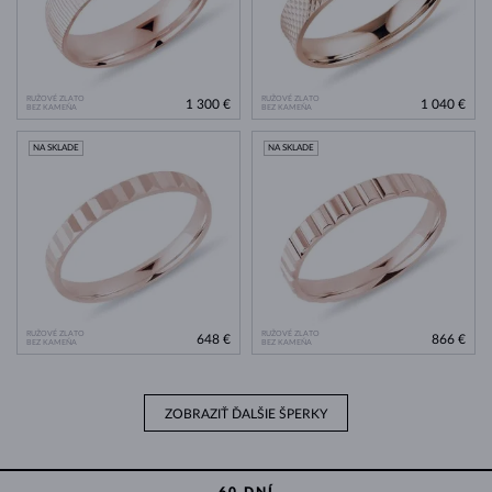
RUŽOVÉ ZLATO
RUŽOVÉ ZLATO
1 300 €
1 040 €
BEZ KAMEŇA
BEZ KAMEŇA
NA SKLADE
NA SKLADE
RUŽOVÉ ZLATO
RUŽOVÉ ZLATO
648 €
866 €
BEZ KAMEŇA
BEZ KAMEŇA
ZOBRAZIŤ ĎALŠIE ŠPERKY