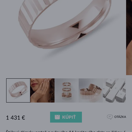
KÚPIŤ
1 431 €
OTÁZKA