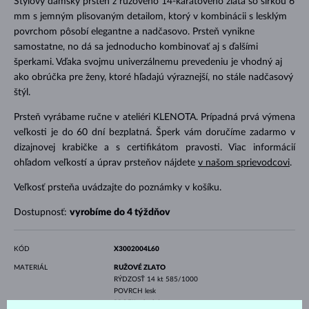
Štýlový dámsky prsteň z ružového 14-karátového zlata so šírkou 6
mm s jemným plisovaným detailom, ktorý v kombinácii s lesklým
povrchom pôsobí elegantne a nadčasovo. Prsteň vynikne
samostatne, no dá sa jednoducho kombinovať aj s ďalšími
šperkami. Vďaka svojmu univerzálnemu prevedeniu je vhodný aj
ako obrúčka pre ženy, ktoré hľadajú výraznejší, no stále nadčasový
štýl.
Prsteň vyrábame ručne v ateliéri KLENOTA. Prípadná prvá výmena
veľkosti je do 60 dní bezplatná. Šperk vám doručíme zadarmo v
dizajnovej krabičke a s certifikátom pravosti. Viac informácií
ohľadom veľkostí a úprav prsteňov nájdete
v našom sprievodcovi
.
Veľkosť prsteňa uvádzajte do poznámky v košíku.
Dostupnosť:
vyrobíme do 4 týždňov
KÓD
X3002004L60
MATERIÁL
RUŽOVÉ ZLATO
RÝDZOSŤ
14 kt 585/1000
POVRCH
lesk
PROFIL
plochý