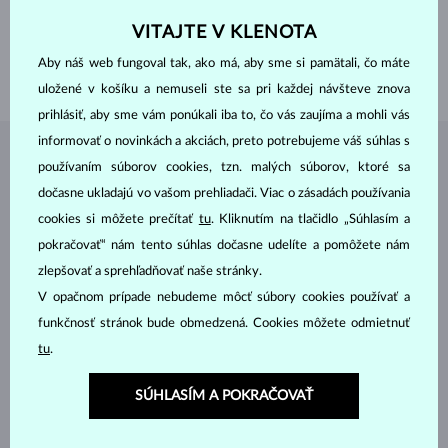
DRAHOKAMY
BEZ KAMEŇA
VITAJTE V KLENOTA
ŠÍRKA
6.00 mm
Aby náš web fungoval tak, ako má, aby sme si pamätali, čo máte
VÁHA
4.25 g
uložené v košíku a nemuseli ste sa pri každej návšteve znova
prihlásiť, aby sme vám ponúkali iba to, čo vás zaujíma a mohli vás
informovať o novinkách a akciách, preto potrebujeme váš súhlas s
ŠPERKY Z
ATELIÉRU KLENOTA
používaním súborov cookies, tzn. malých súborov, ktoré sa
dočasne ukladajú vo vašom prehliadači. Viac o zásadách používania
cookies si môžete prečítať
tu
. Kliknutím na tlačidlo „Súhlasím a
pokračovať“ nám tento súhlas dočasne udelíte a pomôžete nám
zlepšovať a sprehľadňovať naše stránky.
V opačnom prípade nebudeme môcť súbory cookies používať a
funkčnosť stránok bude obmedzená. Cookies môžete odmietnuť
tu
.
SÚHLASÍM A POKRAČOVAŤ