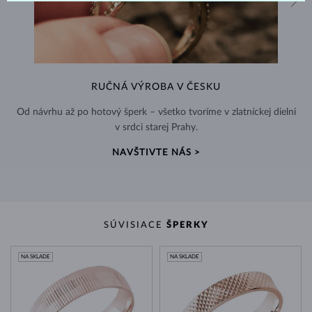
RUČNÁ VÝROBA V ČESKU
Od návrhu až po hotový šperk – všetko tvoríme v zlatníckej dielni
v srdci starej Prahy.
NAVŠTIVTE NÁS >
SÚVISIACE
ŠPERKY
NA SKLADE
NA SKLADE