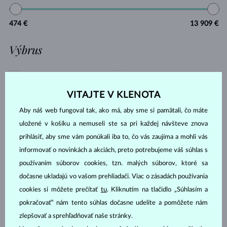
474 €
13 909 €
Výbrus
GUĽATÝ
KVAPKA
OVÁL
SMARAGD
VITAJTE V KLENOTA
PRINCES
TRILLION
Aby náš web fungoval tak, ako má, aby sme si pamätali, čo máte
BAGETA
MARKÍZA
uložené v košíku a nemuseli ste sa pri každej návšteve znova
SRDCE
ASSCHER
prihlásiť, aby sme vám ponúkali iba to, čo vás zaujíma a mohli vás
informovať o novinkách a akciách, preto potrebujeme váš súhlas s
OSEMHRAN
OLD MINE
používaním súborov cookies, tzn. malých súborov, ktoré sa
Druh perly
dočasne ukladajú vo vašom prehliadači. Viac o zásadách používania
cookies si môžete prečítať
tu
. Kliknutím na tlačidlo „Súhlasím a
pokračovať“ nám tento súhlas dočasne udelíte a pomôžete nám
AKOYA
zlepšovať a sprehľadňovať naše stránky.