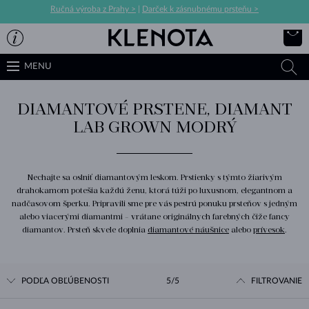
Ručná výroba z Prahy >
|
Darček k zásnubnému prsteňu >
MENU
DIAMANTOVÉ PRSTENE, DIAMANT
LAB GROWN MODRÝ
Nechajte sa oslniť diamantovým leskom. Prstienky s týmto žiarivým
drahokamom potešia každú ženu, ktorá túži po luxusnom, elegantnom a
nadčasovom šperku. Pripravili sme pre vás pestrú ponuku prsteňov s jedným
alebo viacerými diamantmi - vrátane originálnych farebných čiže fancy
diamantov. Prsteň skvele doplnia
diamantové náušnice
alebo
prívesok
.
PODĽA OBĽÚBENOSTI
5/5
FILTROVANIE