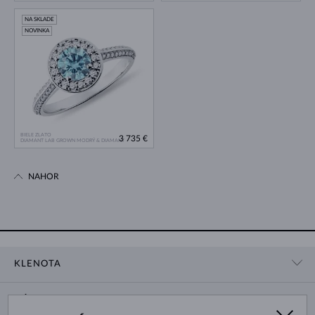
NA SKLADE
NOVINKA
BIELE ZLATO
3 735 €
DIAMANT LAB GROWN MODRÝ & DIAMANT
NAHOR
KLENOTA
KONTAKTNÉ ÚDAJE
NÁKUP
SHOWROOM