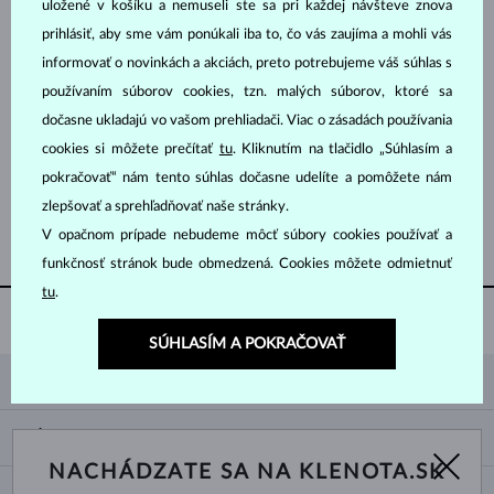
uložené v košíku a nemuseli ste sa pri každej návšteve znova
prihlásiť, aby sme vám ponúkali iba to, čo vás zaujíma a mohli vás
informovať o novinkách a akciách, preto potrebujeme váš súhlas s
používaním súborov cookies, tzn. malých súborov, ktoré sa
dočasne ukladajú vo vašom prehliadači. Viac o zásadách používania
cookies si môžete prečítať
tu
. Kliknutím na tlačidlo „Súhlasím a
BIELE ZLATO
BIELE ZLATO
2 866 €
3 214 €
DIAMANT CHAMPAGNE & DIAMANT
DIAMANT & DIAMANT
pokračovať“ nám tento súhlas dočasne udelíte a pomôžete nám
zlepšovať a sprehľadňovať naše stránky.
ZOBRAZIŤ ĎALŠIE ŠPERKY
V opačnom prípade nebudeme môcť súbory cookies používať a
funkčnosť stránok bude obmedzená. Cookies môžete odmietnuť
tu
.
ŠTANDARDNÁ DOPRAVA
ZADARMO
SÚHLASÍM A POKRAČOVAŤ
KLENOTA
KONTAKTNÉ ÚDAJE
NÁKUP
SHOWROOM
NACHÁDZATE SA NA KLENOTA.SK
DODANIE A PLATBA ZA TOVAR
O NÁS
O ŠPERKOCH