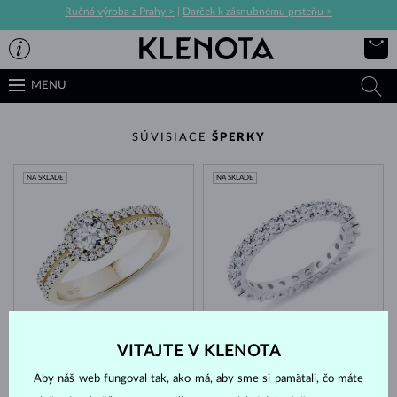
Ručná výroba z Prahy >
|
Darček k zásnubnému prsteňu >
MENU
SÚVISIACE
ŠPERKY
NA SKLADE
NA SKLADE
ŽLTÉ ZLATO
BIELE ZLATO
4 344 €
4 300 €
DIAMANT & DIAMANT
DIAMANT
VITAJTE V KLENOTA
NA SKLADE
NA SKLADE
Aby náš web fungoval tak, ako má, aby sme si pamätali, čo máte