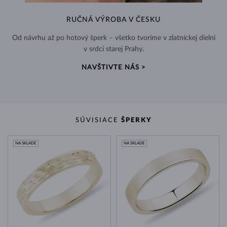
RUČNÁ VÝROBA V ČESKU
Od návrhu až po hotový šperk – všetko tvoríme v zlatníckej dielni
v srdci starej Prahy.
NAVŠTIVTE NÁS >
SÚVISIACE
ŠPERKY
NA SKLADE
NA SKLADE