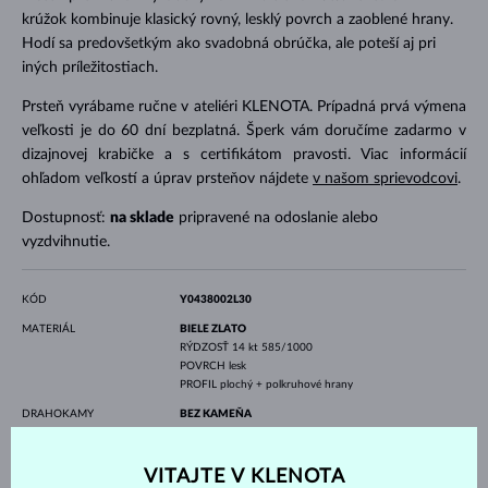
krúžok kombinuje klasický rovný, lesklý povrch a zaoblené hrany.
Hodí sa predovšetkým ako svadobná obrúčka, ale poteší aj pri
iných príležitostiach.
Prsteň vyrábame ručne v ateliéri KLENOTA. Prípadná prvá výmena
veľkosti je do 60 dní bezplatná. Šperk vám doručíme zadarmo v
dizajnovej krabičke a s certifikátom pravosti. Viac informácií
ohľadom veľkostí a úprav prsteňov nájdete
v našom sprievodcovi
.
Dostupnosť:
na sklade
pripravené na odoslanie alebo
vyzdvihnutie.
KÓD
Y0438002L30
MATERIÁL
BIELE ZLATO
RÝDZOSŤ
14 kt 585/1000
POVRCH
lesk
PROFIL
plochý + polkruhové hrany
DRAHOKAMY
BEZ KAMEŇA
ŠÍRKA
3.0 mm
VITAJTE V KLENOTA
VÁHA
2.65 g