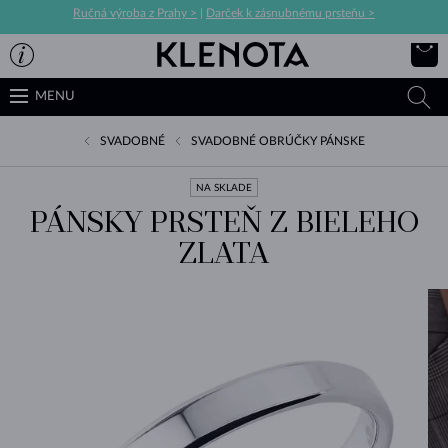
Ručná výroba z Prahy >
|
Darček k zásnubnému prsteňu >
MENU
SVADOBNÉ
SVADOBNÉ OBRÚČKY PÁNSKE
NA SKLADE
PÁNSKY PRSTEŇ Z BIELEHO
ZLATA