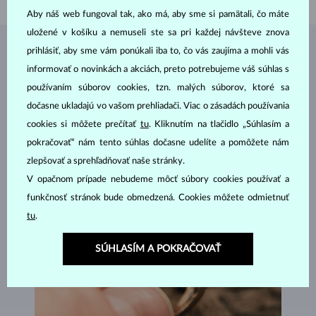
Aby náš web fungoval tak, ako má, aby sme si pamätali, čo máte
uložené v košíku a nemuseli ste sa pri každej návšteve znova
prihlásiť, aby sme vám ponúkali iba to, čo vás zaujíma a mohli vás
ŠPERKY Z
ATELIÉRU KLENOTA
informovať o novinkách a akciách, preto potrebujeme váš súhlas s
používaním súborov cookies, tzn. malých súborov, ktoré sa
dočasne ukladajú vo vašom prehliadači. Viac o zásadách používania
cookies si môžete prečítať
tu
. Kliknutím na tlačidlo „Súhlasím a
pokračovať“ nám tento súhlas dočasne udelíte a pomôžete nám
zlepšovať a sprehľadňovať naše stránky.
V opačnom prípade nebudeme môcť súbory cookies používať a
funkčnosť stránok bude obmedzená. Cookies môžete odmietnuť
tu
.
SÚHLASÍM A POKRAČOVAŤ