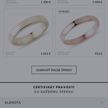
ŽLTÉ ZLATO
ŽLTÉ ZLATO
1 300 €
1 040 €
BEZ KAMEŇA
BEZ KAMEŇA
NA SKLADE
ŽLTÉ ZLATO
RUŽOVÉ ZLATO
4 692 €
953 €
DIAMANT
BEZ KAMEŇA
ZOBRAZIŤ ĎALŠIE ŠPERKY
CERTIFIKÁT PRAVOSTI
KU KAŽDÉMU ŠPERKU
KLENOTA