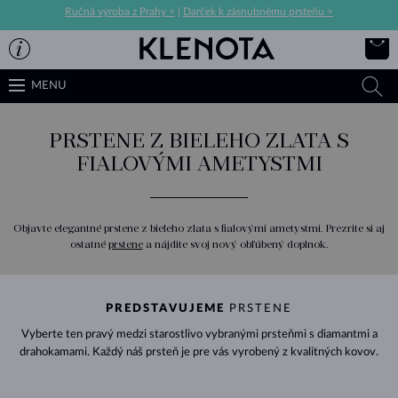
Ručná výroba z Prahy >
|
Darček k zásnubnému prsteňu >
MENU
PRSTENE Z BIELEHO ZLATA S
FIALOVÝMI AMETYSTMI
Objavte elegantné prstene z bieleho zlata s fialovými ametystmi. Prezrite si aj
ostatné
prstene
a nájdite svoj nový obľúbený doplnok.
PREDSTAVUJEME
PRSTENE
Vyberte ten pravý medzi starostlivo vybranými prsteňmi s diamantmi a
drahokamami. Každý náš prsteň je pre vás vyrobený z kvalitných kovov.