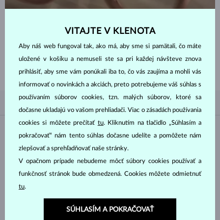
VITAJTE V KLENOTA
ZAČNITE TÝM
NAJLEPŠÍM
Aby náš web fungoval tak, ako má, aby sme si pamätali, čo máte
Inšpirujte sa nedávno zakúpenými zlatými prsteňmi a naším spracovaním
uložené v košíku a nemuseli ste sa pri každej návšteve znova
nadčasového aj klasického dizajnu.
prihlásiť, aby sme vám ponúkali iba to, čo vás zaujíma a mohli vás
informovať o novinkách a akciách, preto potrebujeme váš súhlas s
používaním súborov cookies, tzn. malých súborov, ktoré sa
PODĽA OBĽÚBENOSTI
1/1
FILTROVANIE
dočasne ukladajú vo vašom prehliadači. Viac o zásadách používania
cookies si môžete prečítať
tu
. Kliknutím na tlačidlo „Súhlasím a
Materiál
pokračovať“ nám tento súhlas dočasne udelíte a pomôžete nám
zlepšovať a sprehľadňovať naše stránky.
BIELE ZLATO
ŽLTÉ ZLATO
V opačnom prípade nebudeme môcť súbory cookies používať a
RUŽOVÉ ZLATO
funkčnosť stránok bude obmedzená. Cookies môžete odmietnuť
tu
.
Drahokam
SÚHLASÍM A POKRAČOVAŤ