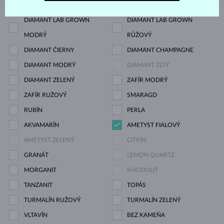
DIAMANT
DIAMANT LAB GROWN
DIAMANT LAB GROWN
DIAMANT LAB GROWN
MODRÝ
RŮŽOVÝ
DIAMANT ČIERNY
DIAMANT CHAMPAGNE
DIAMANT MODRÝ
DIAMANT ŽLTÝ
DIAMANT ZELENÝ
ZAFÍR MODRÝ
ZAFÍR RUŽOVÝ
SMARAGD
RUBÍN
PERLA
AKVAMARÍN
AMETYST FIALOVÝ
AMETYST ZELENÝ
CITRÍN
GRANÁT
LEMON QUARTZ
MORGANIT
RHODOLIT
TANZANIT
TOPÁS
TURMALÍN RUŽOVÝ
TURMALÍN ZELENÝ
VLTAVÍN
BEZ KAMEŇA