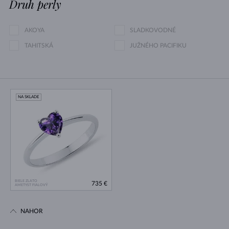
Druh perly
AKOYA
SLADKOVODNÉ
TAHITSKÁ
JUŽNÉHO PACIFIKU
NA SKLADE
BIELE ZLATO
735 €
AMETYST FIALOVÝ
NAHOR