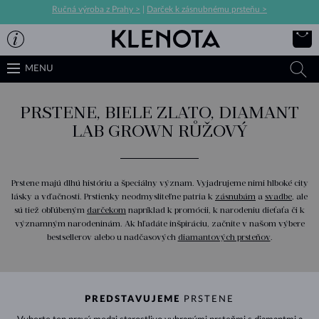
Ručná výroba z Prahy >
|
Darček k zásnubnému prsteňu >
MENU
PRSTENE, BIELE ZLATO, DIAMANT
LAB GROWN RŮŽOVÝ
Prstene majú dlhú históriu a špeciálny význam. Vyjadrujeme nimi hlboké city
lásky a vďačnosti. Prstienky neodmysliteľne patria k
zásnubám
a
svadbe
, ale
sú tiež obľúbeným
darčekom
napríklad k promócii, k narodeniu dieťaťa či k
významným narodeninám. Ak hľadáte inšpiráciu, začnite v našom výbere
bestsellerov alebo u nadčasových
diamantových prsteňov
.
PREDSTAVUJEME
PRSTENE