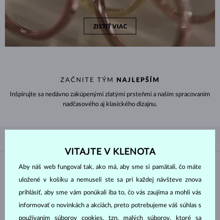
ZISTIŤ VIAC
ZAČNITE TÝM
NAJLEPŠÍM
Inšpirujte sa nedávno zakúpenými zlatými prsteňmi a naším spracovaním
nadčasového aj klasického dizajnu.
PODĽA OBĽÚBENOSTI
5/5
FILTROVANIE
VITAJTE V KLENOTA
Materiál
Aby náš web fungoval tak, ako má, aby sme si pamätali, čo máte
uložené v košíku a nemuseli ste sa pri každej návšteve znova
prihlásiť, aby sme vám ponúkali iba to, čo vás zaujíma a mohli vás
BIELE ZLATO
ŽLTÉ ZLATO
informovať o novinkách a akciách, preto potrebujeme váš súhlas s
RUŽOVÉ ZLATO
používaním súborov cookies, tzn. malých súborov, ktoré sa