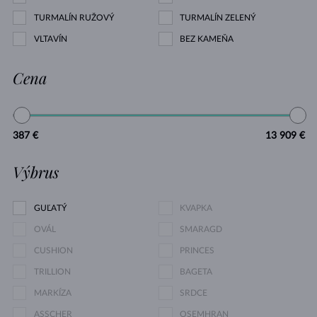
TURMALÍN RUŽOVÝ
TURMALÍN ZELENÝ
VLTAVÍN
BEZ KAMEŇA
Cena
387 €
13 909 €
Výbrus
GUĽATÝ
KVAPKA
OVÁL
SMARAGD
CUSHION
PRINCES
TRILLION
BAGETA
MARKÍZA
SRDCE
ASSCHER
OSEMHRAN