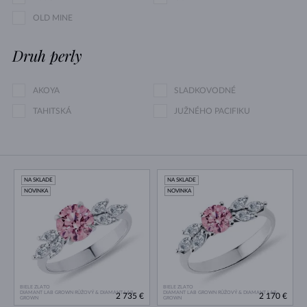
OLD MINE
Druh perly
AKOYA
SLADKOVODNÉ
TAHITSKÁ
JUŽNÉHO PACIFIKU
NA SKLADE
NA SKLADE
NOVINKA
NOVINKA
BIELE ZLATO
BIELE ZLATO
DIAMANT LAB GROWN RŮŽOVÝ & DIAMANT LAB
DIAMANT LAB GROWN RŮŽOVÝ & DIAMANT LAB
2 735 €
2 170 €
GROWN
GROWN