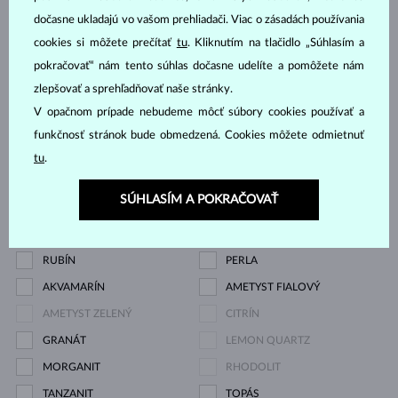
dočasne ukladajú vo vašom prehliadači. Viac o zásadách používania
Drahokam
cookies si môžete prečítať
tu
. Kliknutím na tlačidlo „Súhlasím a
pokračovať“ nám tento súhlas dočasne udelíte a pomôžete nám
DIAMANT
DIAMANT LAB GROWN
zlepšovať a sprehľadňovať naše stránky.
DIAMANT LAB GROWN
DIAMANT LAB GROWN
V opačnom prípade nebudeme môcť súbory cookies používať a
MODRÝ
RŮŽOVÝ
funkčnosť stránok bude obmedzená. Cookies môžete odmietnuť
DIAMANT ČIERNY
DIAMANT CHAMPAGNE
tu
.
DIAMANT MODRÝ
DIAMANT ŽLTÝ
SÚHLASÍM A POKRAČOVAŤ
DIAMANT ZELENÝ
ZAFÍR MODRÝ
ZAFÍR RUŽOVÝ
SMARAGD
RUBÍN
PERLA
AKVAMARÍN
AMETYST FIALOVÝ
AMETYST ZELENÝ
CITRÍN
GRANÁT
LEMON QUARTZ
MORGANIT
RHODOLIT
TANZANIT
TOPÁS