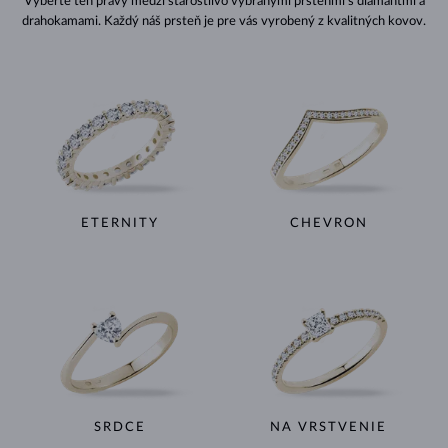
Vyberte ten pravý medzi starostlivo vybranými prsteňmi s diamantmi a
drahokamami. Každý náš prsteň je pre vás vyrobený z kvalitných kovov.
ETERNITY
CHEVRON
SRDCE
NA VRSTVENIE