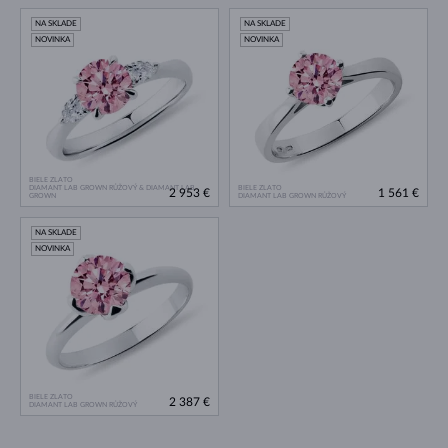
NA SKLADE
NA SKLADE
NOVINKA
NOVINKA
BIELE ZLATO
DIAMANT LAB GROWN RŮŽOVÝ & DIAMANT LAB
BIELE ZLATO
2 953 €
1 561 €
GROWN
DIAMANT LAB GROWN RŮŽOVÝ
NA SKLADE
NOVINKA
BIELE ZLATO
2 387 €
DIAMANT LAB GROWN RŮŽOVÝ