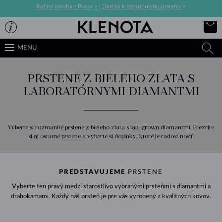
Ručná výroba z Prahy >
|
Darček k zásnubnému prsteňu >
MENU
PRSTENE Z BIELEHO ZLATA S
LABORATÓRNYMI DIAMANTMI
Vyberte si rozmanité prstene z bieleho zlata s lab-grown diamantmi. Prezrite
si aj ostatné
prstene
a vyberte si doplnky, ktoré je radosť nosiť.
PREDSTAVUJEME
PRSTENE
Vyberte ten pravý medzi starostlivo vybranými prsteňmi s diamantmi a
drahokamami. Každý náš prsteň je pre vás vyrobený z kvalitných kovov.