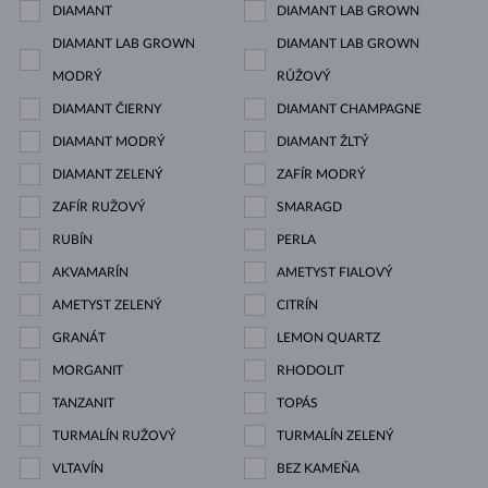
DIAMANT
DIAMANT LAB GROWN
DIAMANT LAB GROWN
DIAMANT LAB GROWN
MODRÝ
RŮŽOVÝ
DIAMANT ČIERNY
DIAMANT CHAMPAGNE
DIAMANT MODRÝ
DIAMANT ŽLTÝ
DIAMANT ZELENÝ
ZAFÍR MODRÝ
ZAFÍR RUŽOVÝ
SMARAGD
RUBÍN
PERLA
AKVAMARÍN
AMETYST FIALOVÝ
AMETYST ZELENÝ
CITRÍN
GRANÁT
LEMON QUARTZ
MORGANIT
RHODOLIT
TANZANIT
TOPÁS
TURMALÍN RUŽOVÝ
TURMALÍN ZELENÝ
VLTAVÍN
BEZ KAMEŇA