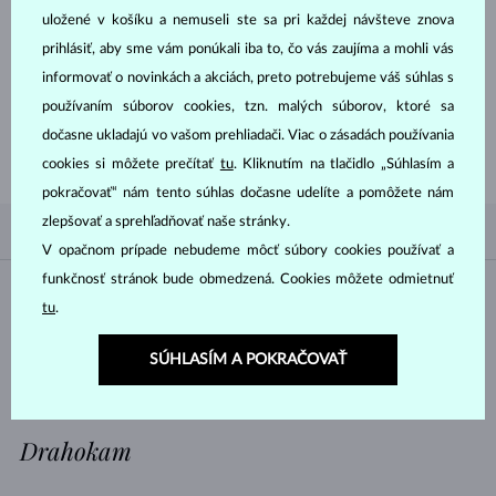
uložené v košíku a nemuseli ste sa pri každej návšteve znova
prihlásiť, aby sme vám ponúkali iba to, čo vás zaujíma a mohli vás
informovať o novinkách a akciách, preto potrebujeme váš súhlas s
ZAČNITE TÝM
NAJLEPŠÍM
používaním súborov cookies, tzn. malých súborov, ktoré sa
Inšpirujte sa nedávno zakúpenými zlatými prsteňmi a naším spracovaním
dočasne ukladajú vo vašom prehliadači. Viac o zásadách používania
nadčasového aj klasického dizajnu.
cookies si môžete prečítať
tu
. Kliknutím na tlačidlo „Súhlasím a
pokračovať“ nám tento súhlas dočasne udelíte a pomôžete nám
zlepšovať a sprehľadňovať naše stránky.
PODĽA OBĽÚBENOSTI
0/0
FILTROVANIE
V opačnom prípade nebudeme môcť súbory cookies používať a
funkčnosť stránok bude obmedzená. Cookies môžete odmietnuť
Materiál
tu
.
BIELE ZLATO
ŽLTÉ ZLATO
SÚHLASÍM A POKRAČOVAŤ
RUŽOVÉ ZLATO
Drahokam