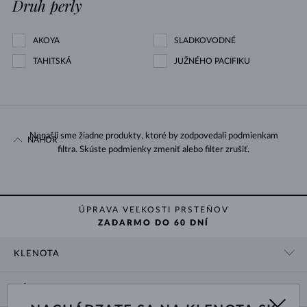
Druh perly
AKOYA
SLADKOVODNÉ
TAHITSKÁ
JUŽNÉHO PACIFIKU
Nenašli sme žiadne produkty, ktoré by zodpovedali podmienkam
NAHOR
filtra. Skúste podmienky zmeniť alebo filter zrušiť.
ÚPRAVA VEĽKOSTI PRSTEŇOV
ZADARMO DO 60 DNÍ
KLENOTA
KONTAKTNÉ ÚDAJE
NÁKUP
SHOWROOM