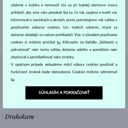
uložené v košíku a nemuseli ste sa pri každej návšteve znova
prihlásiť, aby sme vám ponúkali iba to, čo vás zaujíma a mohli vás
informovať o novinkách a akciách, preto potrebujeme váš súhlas s
ZAČNITE TÝM
NAJLEPŠÍM
používaním súborov cookies, tzn. malých súborov, ktoré sa
Inšpirujte sa nedávno zakúpenými zlatými prsteňmi a naším spracovaním
dočasne ukladajú vo vašom prehliadači. Viac o zásadách používania
nadčasového aj klasického dizajnu.
cookies si môžete prečítať
tu
. Kliknutím na tlačidlo „Súhlasím a
pokračovať“ nám tento súhlas dočasne udelíte a pomôžete nám
zlepšovať a sprehľadňovať naše stránky.
PODĽA OBĽÚBENOSTI
0/0
FILTROVANIE
V opačnom prípade nebudeme môcť súbory cookies používať a
funkčnosť stránok bude obmedzená. Cookies môžete odmietnuť
Materiál
tu
.
BIELE ZLATO
ŽLTÉ ZLATO
SÚHLASÍM A POKRAČOVAŤ
RUŽOVÉ ZLATO
Drahokam