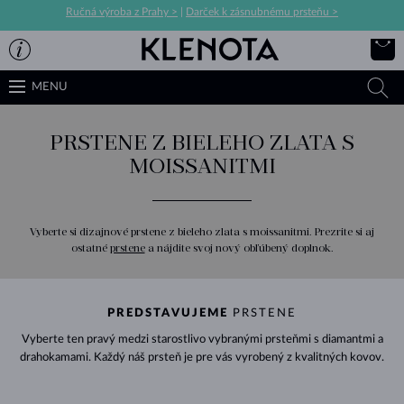
Ručná výroba z Prahy >
|
Darček k zásnubnému prsteňu >
MENU
PRSTENE Z BIELEHO ZLATA S
MOISSANITMI
Vyberte si dizajnové prstene z bieleho zlata s moissanitmi. Prezrite si aj
ostatné
prstene
a nájdite svoj nový obľúbený doplnok.
PREDSTAVUJEME
PRSTENE
Vyberte ten pravý medzi starostlivo vybranými prsteňmi s diamantmi a
drahokamami. Každý náš prsteň je pre vás vyrobený z kvalitných kovov.