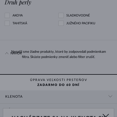
Druh perly
AKOYA
SLADKOVODNÉ
TAHITSKÁ
JUŽNÉHO PACIFIKU
Nenašli sme žiadne produkty, ktoré by zodpovedali podmienkam
NAHOR
filtra. Skúste podmienky zmeniť alebo filter zrušiť.
ÚPRAVA VEĽKOSTI PRSTEŇOV
ZADARMO DO 60 DNÍ
KLENOTA
KONTAKTNÉ ÚDAJE
NÁKUP
SHOWROOM