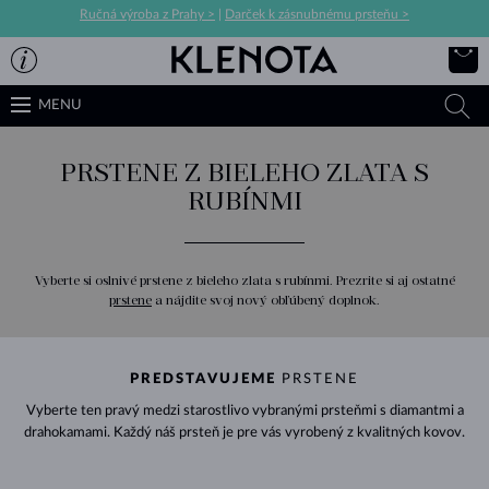
Ručná výroba z Prahy >
|
Darček k zásnubnému prsteňu >
MENU
PRSTENE Z BIELEHO ZLATA S
RUBÍNMI
Vyberte si oslnivé prstene z bieleho zlata s rubínmi. Prezrite si aj ostatné
prstene
a nájdite svoj nový obľúbený doplnok.
PREDSTAVUJEME
PRSTENE
Vyberte ten pravý medzi starostlivo vybranými prsteňmi s diamantmi a
drahokamami. Každý náš prsteň je pre vás vyrobený z kvalitných kovov.