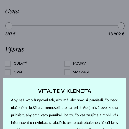
Cena
387 €
13 909 €
Výbrus
GUĽATÝ
KVAPKA
OVÁL
SMARAGD
CUSHION
PRINCES
TRILLION
BAGETA
VITAJTE V KLENOTA
MARKÍZA
SRDCE
Aby náš web fungoval tak, ako má, aby sme si pamätali, čo máte
ASSCHER
OSEMHRAN
uložené v košíku a nemuseli ste sa pri každej návšteve znova
prihlásiť, aby sme vám ponúkali iba to, čo vás zaujíma a mohli vás
OLD MINE
informovať o novinkách a akciách, preto potrebujeme váš súhlas s