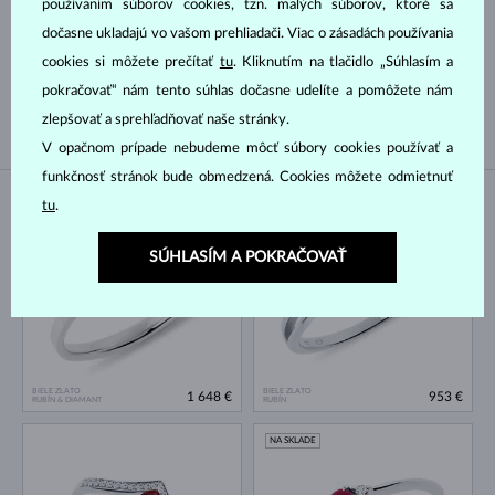
Druh perly
používaním súborov cookies, tzn. malých súborov, ktoré sa
dočasne ukladajú vo vašom prehliadači. Viac o zásadách používania
cookies si môžete prečítať
tu
. Kliknutím na tlačidlo „Súhlasím a
AKOYA
SLADKOVODNÉ
pokračovať“ nám tento súhlas dočasne udelíte a pomôžete nám
TAHITSKÁ
JUŽNÉHO PACIFIKU
zlepšovať a sprehľadňovať naše stránky.
V opačnom prípade nebudeme môcť súbory cookies používať a
funkčnosť stránok bude obmedzená. Cookies môžete odmietnuť
tu
.
NA SKLADE
NA SKLADE
SÚHLASÍM A POKRAČOVAŤ
BIELE ZLATO
BIELE ZLATO
1 648 €
953 €
RUBÍN & DIAMANT
RUBÍN
NA SKLADE