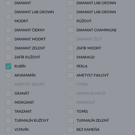
DIAMANT
DIAMANT LAB GROWN
DIAMANT LAB GROWN
DIAMANT LAB GROWN
MODRÝ
RŮŽOVÝ
DIAMANT ČIERNY
DIAMANT CHAMPAGNE
DIAMANT MODRÝ
DIAMANT ŽLTÝ
DIAMANT ZELENÝ
ZAFÍR MODRÝ
ZAFÍR RUŽOVÝ
SMARAGD
RUBÍN
PERLA
AKVAMARÍN
AMETYST FIALOVÝ
AMETYST ZELENÝ
CITRÍN
GRANÁT
LEMON QUARTZ
MORGANIT
RHODOLIT
TANZANIT
TOPÁS
TURMALÍN RUŽOVÝ
TURMALÍN ZELENÝ
VLTAVÍN
BEZ KAMEŇA