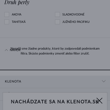
Druh perly
AKOYA
SLADKOVODNÉ
TAHITSKÁ
JUŽNÉHO PACIFIKU
Nenašli sme žiadne produkty, ktoré by zodpovedali podmienkam
NAHOR
filtra. Skúste podmienky zmeniť alebo filter zrušiť.
KLENOTA
KONTAKTNÉ ÚDAJE
NÁKUP
SHOWROOM
NACHÁDZATE SA NA KLENOTA.SK
DODANIE A PLATBA ZA TOVAR
O NÁS
O ŠPERKOCH
VRÁTENIE A VÝMENA