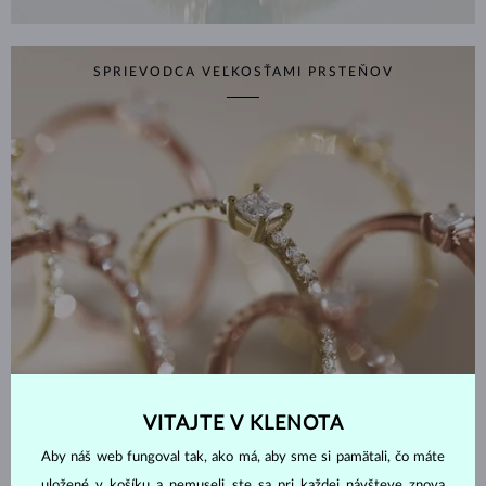
SPRIEVODCA VEĽKOSŤAMI PRSTEŇOV
VITAJTE V KLENOTA
Aby náš web fungoval tak, ako má, aby sme si pamätali, čo máte
ZISTIŤ VIAC
uložené v košíku a nemuseli ste sa pri každej návšteve znova