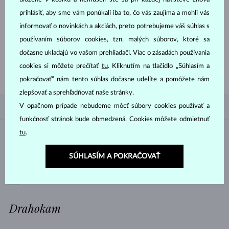
prihlásiť, aby sme vám ponúkali iba to, čo vás zaujíma a mohli vás
informovať o novinkách a akciách, preto potrebujeme váš súhlas s
používaním súborov cookies, tzn. malých súborov, ktoré sa
ZAČNITE TÝM
NAJLEPŠÍM
dočasne ukladajú vo vašom prehliadači. Viac o zásadách používania
Inšpirujte sa nedávno zakúpenými zlatými prsteňmi a naším spracovaním
cookies si môžete prečítať
tu
. Kliknutím na tlačidlo „Súhlasím a
nadčasového aj klasického dizajnu.
pokračovať“ nám tento súhlas dočasne udelíte a pomôžete nám
zlepšovať a sprehľadňovať naše stránky.
V opačnom prípade nebudeme môcť súbory cookies používať a
PODĽA OBĽÚBENOSTI
0/0
FILTROVANIE
funkčnosť stránok bude obmedzená. Cookies môžete odmietnuť
tu
.
Materiál
SÚHLASÍM A POKRAČOVAŤ
BIELE ZLATO
ŽLTÉ ZLATO
RUŽOVÉ ZLATO
Drahokam