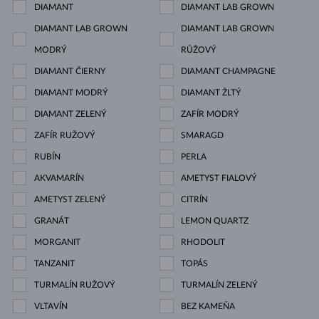
DIAMANT
DIAMANT LAB GROWN
DIAMANT LAB GROWN
DIAMANT LAB GROWN
MODRÝ
RŮŽOVÝ
DIAMANT ČIERNY
DIAMANT CHAMPAGNE
DIAMANT MODRÝ
DIAMANT ŽLTÝ
DIAMANT ZELENÝ
ZAFÍR MODRÝ
ZAFÍR RUŽOVÝ
SMARAGD
RUBÍN
PERLA
AKVAMARÍN
AMETYST FIALOVÝ
AMETYST ZELENÝ
CITRÍN
GRANÁT
LEMON QUARTZ
MORGANIT
RHODOLIT
TANZANIT
TOPÁS
TURMALÍN RUŽOVÝ
TURMALÍN ZELENÝ
VLTAVÍN
BEZ KAMEŇA