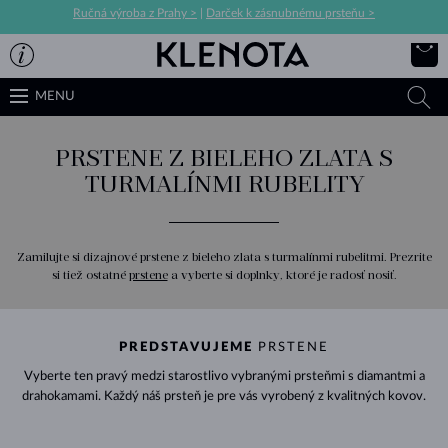
Ručná výroba z Prahy >
|
Darček k zásnubnému prsteňu >
MENU
PRSTENE Z BIELEHO ZLATA S
TURMALÍNMI RUBELITY
Zamilujte si dizajnové prstene z bieleho zlata s turmalínmi rubelitmi. Prezrite
si tiež ostatné
prstene
a vyberte si doplnky, ktoré je radosť nosiť.
PREDSTAVUJEME
PRSTENE
Vyberte ten pravý medzi starostlivo vybranými prsteňmi s diamantmi a
drahokamami. Každý náš prsteň je pre vás vyrobený z kvalitných kovov.