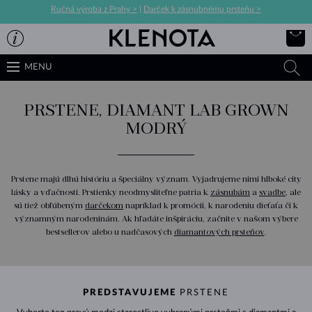
Ručná výroba z Prahy >
|
Darček k zásnubnému prsteňu >
MENU
PRSTENE, DIAMANT LAB GROWN
MODRÝ
Prstene majú dlhú históriu a špeciálny význam. Vyjadrujeme nimi hlboké city
lásky a vďačnosti. Prstienky neodmysliteľne patria k
zásnubám
a
svadbe
, ale
sú tiež obľúbeným
darčekom
napríklad k promócii, k narodeniu dieťaťa či k
významným narodeninám. Ak hľadáte inšpiráciu, začnite v našom výbere
bestsellerov alebo u nadčasových
diamantových prsteňov
.
PREDSTAVUJEME
PRSTENE