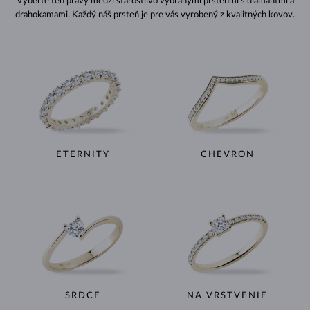
Vyberte ten pravý medzi starostlivo vybranými prsteňmi s diamantmi a
drahokamami. Každý náš prsteň je pre vás vyrobený z kvalitných kovov.
ETERNITY
CHEVRON
SRDCE
NA VRSTVENIE