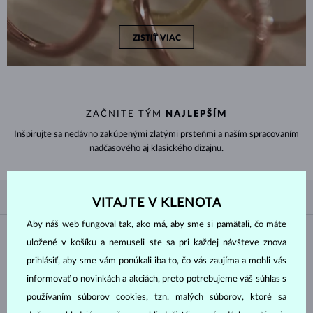
ZISTIŤ VIAC
ZAČNITE TÝM
NAJLEPŠÍM
Inšpirujte sa nedávno zakúpenými zlatými prsteňmi a naším spracovaním
nadčasového aj klasického dizajnu.
PODĽA OBĽÚBENOSTI
5/5
FILTROVANIE
VITAJTE V KLENOTA
Aby náš web fungoval tak, ako má, aby sme si pamätali, čo máte
Materiál
uložené v košíku a nemuseli ste sa pri každej návšteve znova
prihlásiť, aby sme vám ponúkali iba to, čo vás zaujíma a mohli vás
BIELE ZLATO
ŽLTÉ ZLATO
informovať o novinkách a akciách, preto potrebujeme váš súhlas s
používaním súborov cookies, tzn. malých súborov, ktoré sa
RUŽOVÉ ZLATO