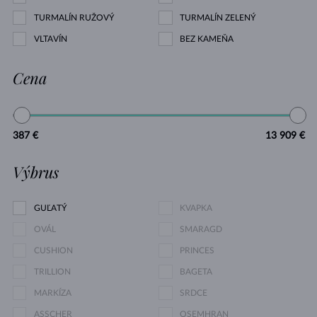
TURMALÍN RUŽOVÝ
TURMALÍN ZELENÝ
VLTAVÍN
BEZ KAMEŇA
Cena
387 €
13 909 €
Výbrus
GUĽATÝ
KVAPKA
OVÁL
SMARAGD
CUSHION
PRINCES
TRILLION
BAGETA
MARKÍZA
SRDCE
ASSCHER
OSEMHRAN