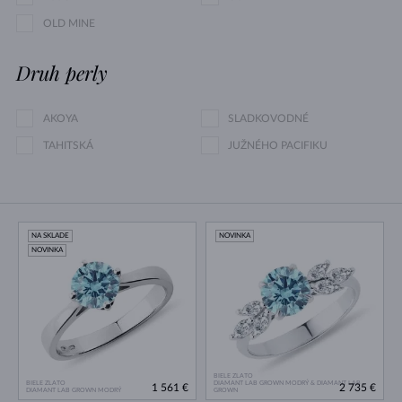
OLD MINE
Druh perly
AKOYA
SLADKOVODNÉ
TAHITSKÁ
JUŽNÉHO PACIFIKU
NA SKLADE
NOVINKA
NOVINKA
BIELE ZLATO
BIELE ZLATO
DIAMANT LAB GROWN MODRÝ & DIAMANT LAB
1 561 €
2 735 €
DIAMANT LAB GROWN MODRÝ
GROWN