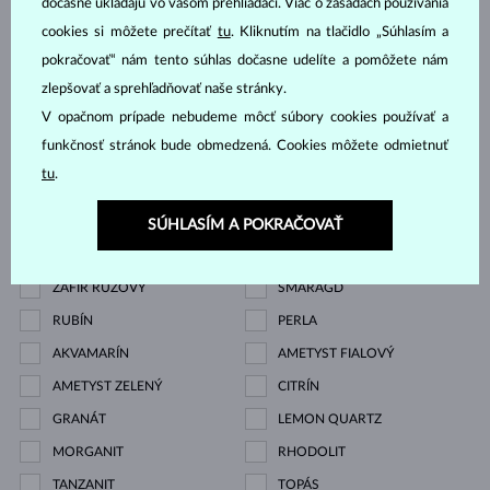
dočasne ukladajú vo vašom prehliadači. Viac o zásadách používania
Drahokam
cookies si môžete prečítať
tu
. Kliknutím na tlačidlo „Súhlasím a
pokračovať“ nám tento súhlas dočasne udelíte a pomôžete nám
zlepšovať a sprehľadňovať naše stránky.
DIAMANT
DIAMANT LAB GROWN
V opačnom prípade nebudeme môcť súbory cookies používať a
DIAMANT LAB GROWN
DIAMANT LAB GROWN
funkčnosť stránok bude obmedzená. Cookies môžete odmietnuť
MODRÝ
RŮŽOVÝ
tu
.
DIAMANT ČIERNY
DIAMANT CHAMPAGNE
DIAMANT MODRÝ
DIAMANT ŽLTÝ
SÚHLASÍM A POKRAČOVAŤ
DIAMANT ZELENÝ
ZAFÍR MODRÝ
ZAFÍR RUŽOVÝ
SMARAGD
RUBÍN
PERLA
AKVAMARÍN
AMETYST FIALOVÝ
AMETYST ZELENÝ
CITRÍN
GRANÁT
LEMON QUARTZ
MORGANIT
RHODOLIT
TANZANIT
TOPÁS