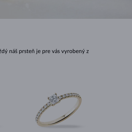
BIELE ZLATO
RUŽOVÉ ZLATO
BIELE ZLATO
dý náš prsteň je pre vás vyrobený z