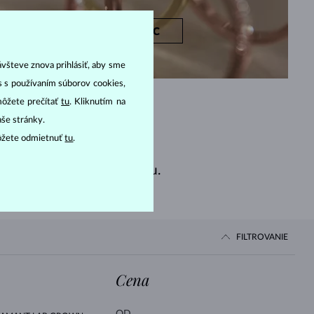
ZISTIŤ VIAC
ávšteve znova prihlásiť, aby sme
as s používaním súborov cookies,
môžete prečítať
tu
. Kliknutím na
aše stránky.
ôžete odmietnuť
tu
.
vého aj klasického dizajnu.
FILTROVANIE
Cena
OD