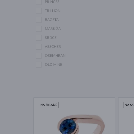
PRINCES
TRILLION
BAGETA
MARKÍZA
SRDCE
ASSCHER
OSEMHRAN
OLD MINE
NA SKLADE
NA S