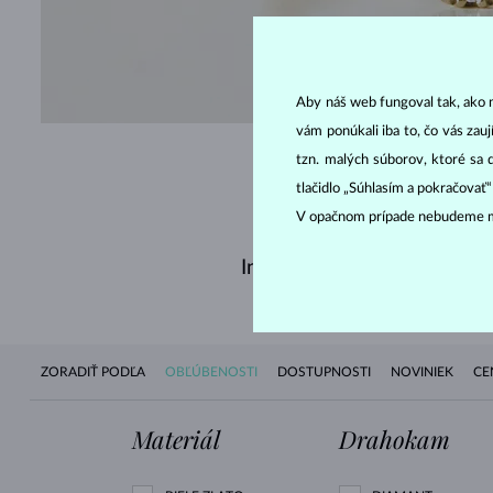
POZR
Aby náš web fungoval tak, ako m
vám ponúkali iba to, čo vás zau
tzn. malých súborov, ktoré sa 
tlačidlo „Súhlasím a pokračovať
V opačnom prípade nebudeme m
Inšpirujte sa nedávno zakú
ZORADIŤ PODĽA
OBĽÚBENOSTI
DOSTUPNOSTI
NOVINIEK
CE
Materiál
Drahokam