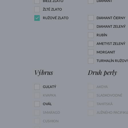
BIELE ZLATO
DIAMANT
ŽLTÉ ZLATO
RUŽOVÉ ZLATO
DIAMANT ČIERNY
DIAMANT ZELENÝ
RUBÍN
AMETYST ZELENÝ
MORGANIT
TURMALÍN RUŽOV
Výbrus
Druh perly
GUĽATÝ
AKOYA
KVAPKA
SLADKOVODNÉ
OVÁL
TAHITSKÁ
SMARAGD
JUŽNÉHO PACIFIK
CUSHION