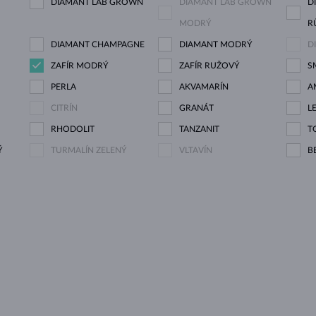
DIAMANT LAB GROWN
DIAMANT LAB GROWN
D
MODRÝ
R
DIAMANT CHAMPAGNE
DIAMANT MODRÝ
D
ZAFÍR MODRÝ
ZAFÍR RUŽOVÝ
S
PERLA
AKVAMARÍN
A
CITRÍN
GRANÁT
L
RHODOLIT
TANZANIT
T
Ý
TURMALÍN ZELENÝ
VLTAVÍN
B
U