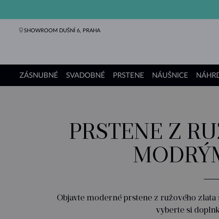
SHOWROOM DUŠNÍ 6, PRAHA
ZÁSNUBNÉ
SVADOBNÉ
PRSTENE
NÁUŠNICE
NÁHRD
Zásnubné prstene
Svadobné obrúčky
Prstene
Náušnice
Náhrdelníky
Náramky
Perly
Šperky
Darčeky
Kolekcie KLENOTA
PRSTENE Z RU
MODRÝM
Objavte moderné prstene z ružového zlata s
vyberte si doplnk