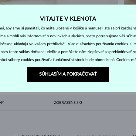
IEŤ
VITAJTE V KLENOTA
á, aby sme si pamätali, čo máte uložené v košíku a nemuseli ste sa pri každej n
jíma a mohli vás informovať o novinkách a akciách, preto potrebujeme váš súhl
dočasne ukladajú vo vašom prehliadači. Viac o zásadách používania cookies si 
“ nám tento súhlas dočasne udelíte a pomôžete nám zlepšovať a sprehľadňovať n
ôcť súbory cookies používať a funkčnosť stránok bude obmedzená. Cookies m
ZAČNITE TÝM
NAJLEPŠÍM
penými zlatými prsteňmi a naším spracovaním nadčaso
SÚHLASÍM A POKRAČOVAŤ
NY
ZOBRAZENÉ
3/3