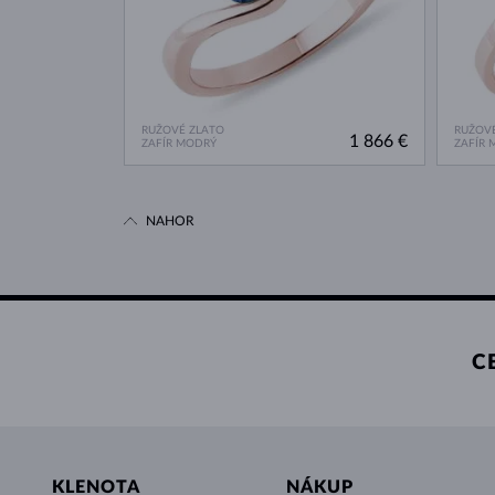
RUŽOVÉ ZLATO
RUŽOVÉ
1 866 €
ZAFÍR MODRÝ
ZAFÍR 
NAHOR
C
KLENOTA
NÁKUP