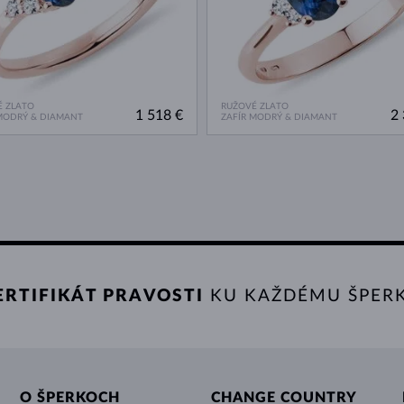
 ZLATO
RUŽOVÉ ZLATO
1 518 €
2 
MODRÝ & DIAMANT
ZAFÍR MODRÝ & DIAMANT
ERTIFIKÁT PRAVOSTI
KU KAŽDÉMU ŠPER
O ŠPERKOCH
CHANGE COUNTRY