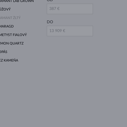
IAMANT LAB GROWN
ŮŽOVÝ
IAMANT ŽLTÝ
DO
MARAGD
METYST FIALOVÝ
EMON QUARTZ
OPÁS
EZ KAMEŇA