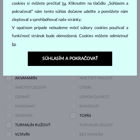
DIAMANT
DIAMANT LAB GROWN
cookies si môžete prečítať
tu
. Kliknutím na tlačidlo „Súhlasím a
pokračovať“ nám tento súhlas dočasne udelíte a pomôžete nám
DIAMANT LAB GROWN
DIAMANT LAB GROWN
zlepšovať a sprehľadňovať naše stránky.
MODRÝ
RŮŽOVÝ
V opačnom prípade nebudeme môcť súbory cookies používať a
DIAMANT ČIERNY
DIAMANT CHAMPAGNE
funkčnosť stránok bude obmedzená. Cookies môžete odmietnuť
DIAMANT MODRÝ
DIAMANT ŽLTÝ
tu
.
DIAMANT ZELENÝ
ZAFÍR MODRÝ
SÚHLASÍM A POKRAČOVAŤ
ZAFÍR RUŽOVÝ
SMARAGD
RUBÍN
PERLA
AKVAMARÍN
AMETYST FIALOVÝ
AMETYST ZELENÝ
CITRÍN
GRANÁT
LEMON QUARTZ
MORGANIT
RHODOLIT
TANZANIT
TOPÁS
TURMALÍN RUŽOVÝ
TURMALÍN ZELENÝ
VLTAVÍN
BEZ KAMEŇA