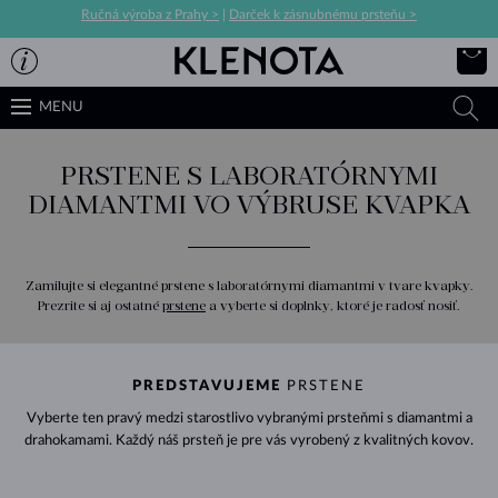
Ručná výroba z Prahy >
|
Darček k zásnubnému prsteňu >
MENU
PRSTENE S LABORATÓRNYMI
DIAMANTMI VO VÝBRUSE KVAPKA
Zamilujte si elegantné prstene s laboratórnymi diamantmi v tvare kvapky.
Prezrite si aj ostatné
prstene
a vyberte si doplnky, ktoré je radosť nosiť.
PREDSTAVUJEME
PRSTENE
Vyberte ten pravý medzi starostlivo vybranými prsteňmi s diamantmi a
drahokamami. Každý náš prsteň je pre vás vyrobený z kvalitných kovov.