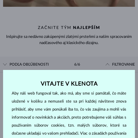
ZAČNITE TÝM
NAJLEPŠÍM
Inšpirujte sa nedávno zakúpenými zlatými prsteňmi a naším spracovaním
nadčasového aj klasického dizajnu.
PODĽA OBĽÚBENOSTI
6/6
FILTROVANIE
Materiál
VITAJTE V KLENOTA
Aby náš web fungoval tak, ako má, aby sme si pamätali, čo máte
BIELE ZLATO
ŽLTÉ ZLATO
uložené v košíku a nemuseli ste sa pri každej návšteve znova
RUŽOVÉ ZLATO
prihlásiť, aby sme vám ponúkali iba to, čo vás zaujíma a mohli vás
informovať o novinkách a akciách, preto potrebujeme váš súhlas s
Drahokam
používaním súborov cookies, tzn. malých súborov, ktoré sa
dočasne ukladajú vo vašom prehliadači. Viac o zásadách používania