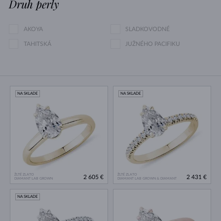
Druh perly
AKOYA
SLADKOVODNÉ
TAHITSKÁ
JUŽNÉHO PACIFIKU
NA SKLADE
NA SKLADE
ŽLTÉ ZLATO
ŽLTÉ ZLATO
2 605 €
2 431 €
DIAMANT LAB GROWN
DIAMANT LAB GROWN & DIAMANT
NA SKLADE