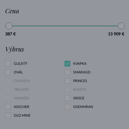
Cena
387 €
13 909 €
Výbrus
GUĽATÝ
KVAPKA
OVÁL
SMARAGD
CUSHION
PRINCES
TRILLION
BAGETA
MARKÍZA
SRDCE
ASSCHER
OSEMHRAN
OLD MINE