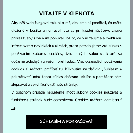
DIAMANT
DIAMANT LAB GROWN
VITAJTE V KLENOTA
DIAMANT LAB GROWN
DIAMANT LAB GROWN
Aby náš web fungoval tak, ako má, aby sme si pamätali, čo máte
MODRÝ
RŮŽOVÝ
uložené v košíku a nemuseli ste sa pri každej návšteve znova
DIAMANT ČIERNY
DIAMANT CHAMPAGNE
prihlásiť, aby sme vám ponúkali iba to, čo vás zaujíma a mohli vás
informovať o novinkách a akciách, preto potrebujeme váš súhlas s
DIAMANT MODRÝ
DIAMANT ŽLTÝ
používaním súborov cookies, tzn. malých súborov, ktoré sa
DIAMANT ZELENÝ
ZAFÍR MODRÝ
dočasne ukladajú vo vašom prehliadači. Viac o zásadách používania
ZAFÍR RUŽOVÝ
SMARAGD
cookies si môžete prečítať
tu
. Kliknutím na tlačidlo „Súhlasím a
RUBÍN
PERLA
pokračovať“ nám tento súhlas dočasne udelíte a pomôžete nám
AKVAMARÍN
AMETYST FIALOVÝ
zlepšovať a sprehľadňovať naše stránky.
AMETYST ZELENÝ
CITRÍN
V opačnom prípade nebudeme môcť súbory cookies používať a
GRANÁT
LEMON QUARTZ
funkčnosť stránok bude obmedzená. Cookies môžete odmietnuť
tu
.
MORGANIT
RHODOLIT
TANZANIT
TOPÁS
SÚHLASÍM A POKRAČOVAŤ
TURMALÍN RUŽOVÝ
TURMALÍN ZELENÝ