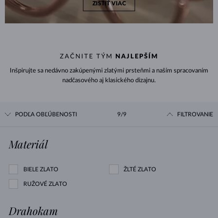
ZISTIŤ VIAC
ZAČNITE TÝM
NAJLEPŠÍM
Inšpirujte sa nedávno zakúpenými zlatými prsteňmi a naším spracovaním
nadčasového aj klasického dizajnu.
PODĽA OBĽÚBENOSTI
9/9
FILTROVANIE
Materiál
BIELE ZLATO
ŽLTÉ ZLATO
RUŽOVÉ ZLATO
Drahokam