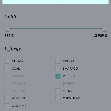
VLTAVÍN
BEZ KAMEŇA
Cena
387 €
13 909 €
Výbrus
GUĽATÝ
KVAPKA
OVÁL
SMARAGD
CUSHION
PRINCES
TRILLION
BAGETA
MARKÍZA
SRDCE
ASSCHER
OSEMHRAN
OLD MINE