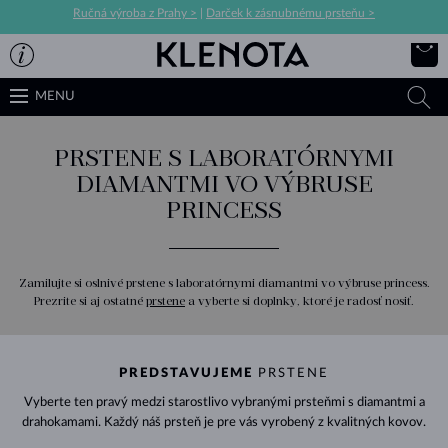
Ručná výroba z Prahy >
|
Darček k zásnubnému prsteňu >
MENU
PRSTENE S LABORATÓRNYMI
DIAMANTMI VO VÝBRUSE
PRINCESS
Zamilujte si oslnivé prstene s laboratórnymi diamantmi vo výbruse princess.
Prezrite si aj ostatné
prstene
a vyberte si doplnky, ktoré je radosť nosiť.
PREDSTAVUJEME
PRSTENE
Vyberte ten pravý medzi starostlivo vybranými prsteňmi s diamantmi a
drahokamami. Každý náš prsteň je pre vás vyrobený z kvalitných kovov.