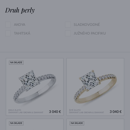
Druh perly
AKOYA
SLADKOVODNÉ
TAHITSKÁ
JUŽNÉHO PACIFIKU
NA SKLADE
BIELE ZLATO
ŽLTÉ ZLATO
3 040 €
3 040 €
DIAMANT LAB GROWN & DIAMANT
DIAMANT LAB GROWN & DIAMANT
NA SKLADE
NA SKLADE