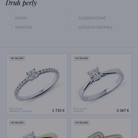
Druh perly
AKOYA
SLADKOVODNÉ
TAHITSKÁ
JUŽNÉHO PACIFIKU
NA SKLADE
NA SKLADE
BIELE ZLATO
BIELE ZLATO
1 735 €
3 387 €
DIAMANT & DIAMANT
DIAMANT
NA SKLADE
NA SKLADE