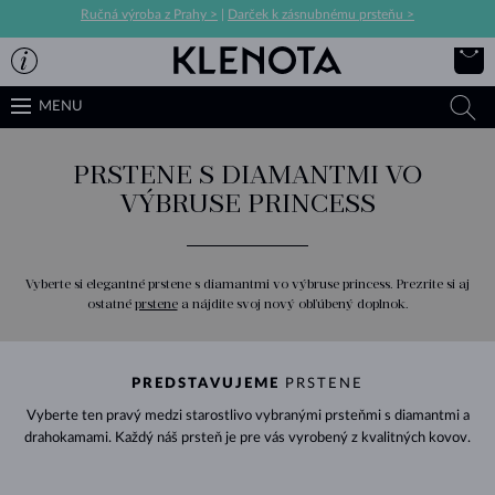
Ručná výroba z Prahy >
|
Darček k zásnubnému prsteňu >
MENU
PRSTENE S DIAMANTMI VO
VÝBRUSE PRINCESS
Vyberte si elegantné prstene s diamantmi vo výbruse princess. Prezrite si aj
ostatné
prstene
a nájdite svoj nový obľúbený doplnok.
PREDSTAVUJEME
PRSTENE
Vyberte ten pravý medzi starostlivo vybranými prsteňmi s diamantmi a
drahokamami. Každý náš prsteň je pre vás vyrobený z kvalitných kovov.