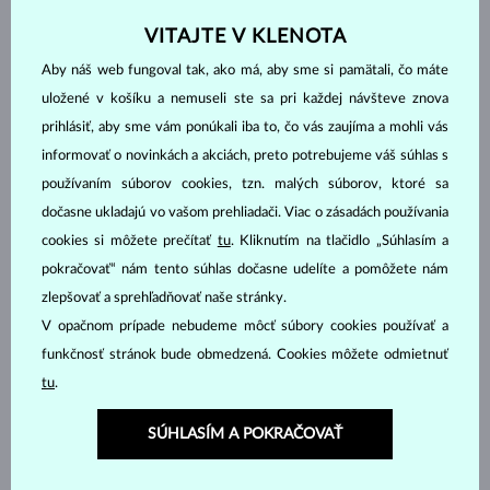
DIAMANT
DIAMANT LAB GROWN
VITAJTE V KLENOTA
DIAMANT LAB GROWN
DIAMANT LAB GROWN
Aby náš web fungoval tak, ako má, aby sme si pamätali, čo máte
MODRÝ
RŮŽOVÝ
uložené v košíku a nemuseli ste sa pri každej návšteve znova
DIAMANT ČIERNY
DIAMANT CHAMPAGNE
prihlásiť, aby sme vám ponúkali iba to, čo vás zaujíma a mohli vás
DIAMANT MODRÝ
DIAMANT ŽLTÝ
informovať o novinkách a akciách, preto potrebujeme váš súhlas s
DIAMANT ZELENÝ
ZAFÍR MODRÝ
používaním súborov cookies, tzn. malých súborov, ktoré sa
ZAFÍR RUŽOVÝ
SMARAGD
dočasne ukladajú vo vašom prehliadači. Viac o zásadách používania
RUBÍN
PERLA
cookies si môžete prečítať
tu
. Kliknutím na tlačidlo „Súhlasím a
pokračovať“ nám tento súhlas dočasne udelíte a pomôžete nám
AKVAMARÍN
AMETYST FIALOVÝ
zlepšovať a sprehľadňovať naše stránky.
AMETYST ZELENÝ
CITRÍN
V opačnom prípade nebudeme môcť súbory cookies používať a
GRANÁT
LEMON QUARTZ
funkčnosť stránok bude obmedzená. Cookies môžete odmietnuť
MORGANIT
RHODOLIT
tu
.
TANZANIT
TOPÁS
SÚHLASÍM A POKRAČOVAŤ
TURMALÍN RUŽOVÝ
TURMALÍN ZELENÝ
VLTAVÍN
BEZ KAMEŇA