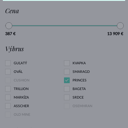
Cena
387 €
13 909 €
Výbrus
GUĽATÝ
KVAPKA
OVÁL
SMARAGD
CUSHION
PRINCES
TRILLION
BAGETA
MARKÍZA
SRDCE
ASSCHER
OSEMHRAN
OLD MINE