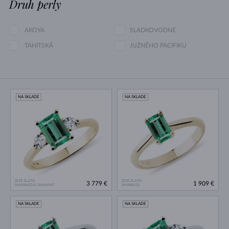
Druh perly
AKOYA
SLADKOVODNÉ
TAHITSKÁ
JUŽNÉHO PACIFIKU
NA SKLADE
NA SKLADE
ŽLTÉ ZLATO
ŽLTÉ ZLATO
3 779 €
1 909 €
SMARAGD & DIAMANT
SMARAGD
NA SKLADE
NA SKLADE