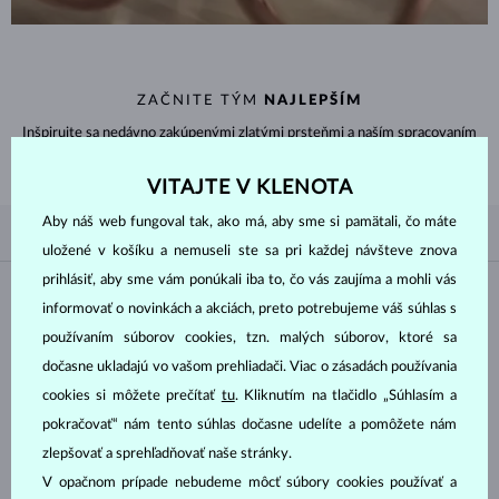
ZAČNITE TÝM
NAJLEPŠÍM
Inšpirujte sa nedávno zakúpenými zlatými prsteňmi a naším spracovaním
nadčasového aj klasického dizajnu.
VITAJTE V KLENOTA
Aby náš web fungoval tak, ako má, aby sme si pamätali, čo máte
PODĽA OBĽÚBENOSTI
4/4
FILTROVANIE
uložené v košíku a nemuseli ste sa pri každej návšteve znova
prihlásiť, aby sme vám ponúkali iba to, čo vás zaujíma a mohli vás
Materiál
informovať o novinkách a akciách, preto potrebujeme váš súhlas s
používaním súborov cookies, tzn. malých súborov, ktoré sa
BIELE ZLATO
ŽLTÉ ZLATO
dočasne ukladajú vo vašom prehliadači. Viac o zásadách používania
RUŽOVÉ ZLATO
cookies si môžete prečítať
tu
. Kliknutím na tlačidlo „Súhlasím a
pokračovať“ nám tento súhlas dočasne udelíte a pomôžete nám
Drahokam
zlepšovať a sprehľadňovať naše stránky.
V opačnom prípade nebudeme môcť súbory cookies používať a