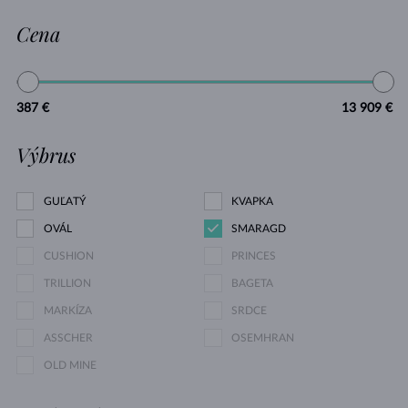
Cena
387 €
13 909 €
Výbrus
GUĽATÝ
KVAPKA
OVÁL
SMARAGD
CUSHION
PRINCES
TRILLION
BAGETA
MARKÍZA
SRDCE
ASSCHER
OSEMHRAN
OLD MINE