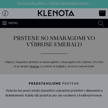
Ručná výroba z Prahy >
|
Darček k zásnubnému prsteňu >
MENU
PRSTENE SO SMARAGDMI VO
VÝBRUSE EMERALD
Objavte elegantné prstene so smaragdmi v smaragdovom výbruse. Prezrite
si aj ostatné
prstene
a vyberte si doplnky, ktoré je radosť nosiť.
PREDSTAVUJEME
PRSTENE
Vyberte ten pravý medzi starostlivo vybranými prsteňmi s diamantmi a
drahokamami. Každý náš prsteň je pre vás vyrobený z kvalitných kovov.