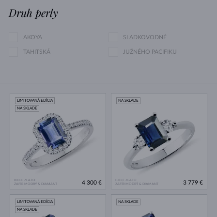
Druh perly
AKOYA
SLADKOVODNÉ
TAHITSKÁ
JUŽNÉHO PACIFIKU
LIMITOVANÁ EDÍCIA
NA SKLADE
NA SKLADE
BIELE ZLATO
BIELE ZLATO
4 300 €
3 779 €
ZAFÍR MODRÝ & DIAMANT
ZAFÍR MODRÝ & DIAMANT
LIMITOVANÁ EDÍCIA
NA SKLADE
NA SKLADE