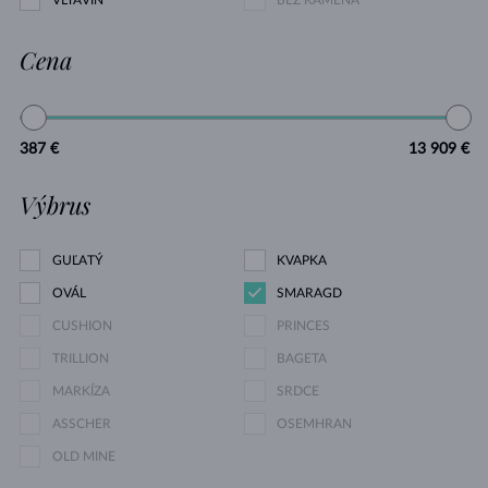
Cena
387 €
13 909 €
Výbrus
GUĽATÝ
KVAPKA
OVÁL
SMARAGD
CUSHION
PRINCES
TRILLION
BAGETA
MARKÍZA
SRDCE
ASSCHER
OSEMHRAN
OLD MINE