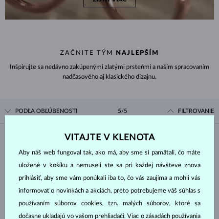
ZAČNITE TÝM
NAJLEPŠÍM
Inšpirujte sa nedávno zakúpenými zlatými prsteňmi a naším spracovaním
nadčasového aj klasického dizajnu.
PODĽA OBĽÚBENOSTI
5/5
FILTROVANIE
VITAJTE V KLENOTA
Materiál
Aby náš web fungoval tak, ako má, aby sme si pamätali, čo máte
uložené v košíku a nemuseli ste sa pri každej návšteve znova
BIELE ZLATO
ŽLTÉ ZLATO
prihlásiť, aby sme vám ponúkali iba to, čo vás zaujíma a mohli vás
RUŽOVÉ ZLATO
informovať o novinkách a akciách, preto potrebujeme váš súhlas s
Drahokam
používaním súborov cookies, tzn. malých súborov, ktoré sa
dočasne ukladajú vo vašom prehliadači. Viac o zásadách používania