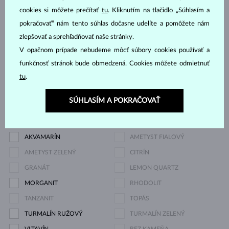
cookies si môžete prečítať
tu
. Kliknutím na tlačidlo „Súhlasím a
DIAMANT
DIAMANT LAB GROWN
pokračovať“ nám tento súhlas dočasne udelíte a pomôžete nám
DIAMANT LAB GROWN
DIAMANT LAB GROWN
zlepšovať a sprehľadňovať naše stránky.
MODRÝ
RŮŽOVÝ
V opačnom prípade nebudeme môcť súbory cookies používať a
DIAMANT ČIERNY
DIAMANT CHAMPAGNE
funkčnosť stránok bude obmedzená. Cookies môžete odmietnuť
DIAMANT MODRÝ
DIAMANT ŽLTÝ
tu
.
DIAMANT ZELENÝ
ZAFÍR MODRÝ
SÚHLASÍM A POKRAČOVAŤ
ZAFÍR RUŽOVÝ
SMARAGD
RUBÍN
PERLA
AKVAMARÍN
AMETYST FIALOVÝ
AMETYST ZELENÝ
CITRÍN
GRANÁT
LEMON QUARTZ
MORGANIT
RHODOLIT
TANZANIT
TOPÁS
TURMALÍN RUŽOVÝ
TURMALÍN ZELENÝ
VLTAVÍN
BEZ KAMEŇA