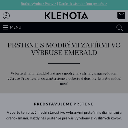
Ručná výroba z Prahy >
|
Darček k zásnubnému prsteňu >
MENU
PRSTENE S MODRÝMI ZAFÍRMI VO
VÝBRUSE EMERALD
Vyberte si minimalistické prstene s modrými zafírmi v smaragdovom
výbruse. Prezrite si aj ostatné
prstene
a vyberte si doplnky, ktoré je radosť
nosiť.
PREDSTAVUJEME
PRSTENE
Vyberte ten pravý medzi starostlivo vybranými prsteňmi s diamantmi a
drahokamami. Každý náš prsteň je pre vás vyrobený z kvalitných kovov.