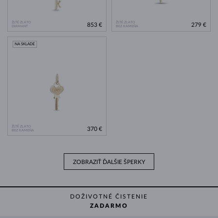
ŽLTÉ ZLATO
ŽLTÉ ZLATO
853 €
279 €
DIAMANT
BEZ KAMEŇA
NA SKLADE
ŽLTÉ ZLATO
370 €
BEZ KAMEŇA
ZOBRAZIŤ ĎALŠIE ŠPERKY
DOŽIVOTNÉ ČISTENIE
ZADARMO