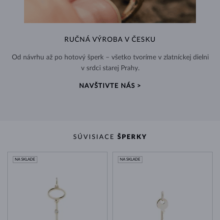
RUČNÁ VÝROBA V ČESKU
Od návrhu až po hotový šperk – všetko tvoríme v zlatníckej dielni
v srdci starej Prahy.
NAVŠTIVTE NÁS >
SÚVISIACE
ŠPERKY
NA SKLADE
NA SKLADE