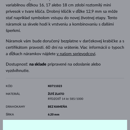
variabilnou dĺžkou 16, 17 alebo 18 cm zdobí roztomilý mini
prívesok v tvare kľúča. Drobný kľúčik v dĺžke 12,9 mm sa môže
stať napríklad symbolom vstupu do novej životnej etapy. Tento
náramok sa skvele hodí k vrstveniu a kombinovaniu s ďalšími
šperkmi.
Náramok vám bude doručený bezplatne v darčekovej krabičke a s
certifikátom pravosti. 60 dní na vrátenie. Viac informácií o typoch
a dĺžkach náramkov nájdete
v našom sprievodcovi
.
Dostupnosť:
na sklade
pripravené na odoslanie alebo
vyzdvihnutie.
KÓD
K0711023
MATERIÁL
ŽLTÉ ZLATO
RÝDZOSŤ
14 kt 585/1000
DRAHOKAMY
BEZ KAMEŇA
ŠÍRKA
6.20 mm
VÝŠKA
13.40 mm