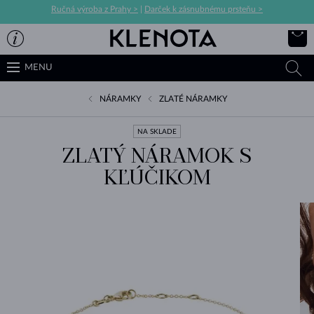
Ručná výroba z Prahy >
|
Darček k zásnubnému prsteňu >
MENU
NÁRAMKY
ZLATÉ NÁRAMKY
NA SKLADE
ZLATÝ NÁRAMOK S
KĽÚČIKOM