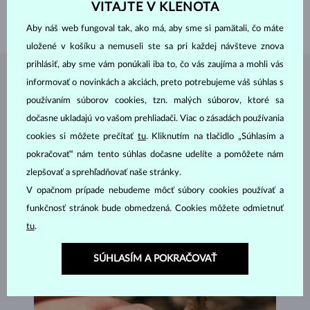
DĹŽKA
180.00 mm
VITAJTE V KLENOTA
VÁHA
1.20 g
Aby náš web fungoval tak, ako má, aby sme si pamätali, čo máte
uložené v košíku a nemuseli ste sa pri každej návšteve znova
prihlásiť, aby sme vám ponúkali iba to, čo vás zaujíma a mohli vás
ŠPERKY Z
ATELIÉRU KLENOTA
informovať o novinkách a akciách, preto potrebujeme váš súhlas s
používaním súborov cookies, tzn. malých súborov, ktoré sa
dočasne ukladajú vo vašom prehliadači. Viac o zásadách používania
cookies si môžete prečítať
tu
. Kliknutím na tlačidlo „Súhlasím a
pokračovať“ nám tento súhlas dočasne udelíte a pomôžete nám
zlepšovať a sprehľadňovať naše stránky.
V opačnom prípade nebudeme môcť súbory cookies používať a
funkčnosť stránok bude obmedzená. Cookies môžete odmietnuť
tu
.
SÚHLASÍM A POKRAČOVAŤ