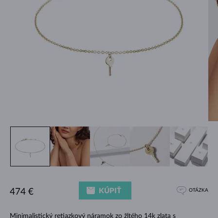
KÚPIŤ
474 €
OTÁZKA
Minimalistický retiazkový náramok zo žltého 14k zlata s