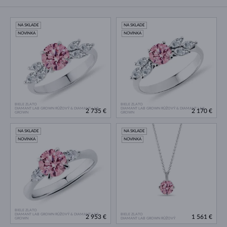
NA SKLADE
NA SKLADE
NOVINKA
NOVINKA
BIELE ZLATO
BIELE ZLATO
DIAMANT LAB GROWN RŮŽOVÝ & DIAMANT LAB
DIAMANT LAB GROWN RŮŽOVÝ & DIAMANT LAB
2 735 €
2 170 €
GROWN
GROWN
NA SKLADE
NA SKLADE
NOVINKA
NOVINKA
BIELE ZLATO
DIAMANT LAB GROWN RŮŽOVÝ & DIAMANT LAB
BIELE ZLATO
2 953 €
1 561 €
GROWN
DIAMANT LAB GROWN RŮŽOVÝ