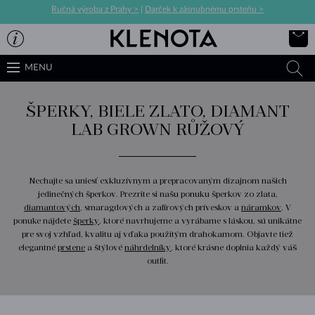
Ručná výroba z Prahy >
|
Darček k zásnubnému prsteňu >
MENU
ŠPERKY, BIELE ZLATO, DIAMANT
LAB GROWN RŮŽOVÝ
Nechajte sa uniesť exkluzívnym a prepracovaným dizajnom našich
jedinečných šperkov. Prezrite si našu ponuku šperkov zo zlata,
diamantových
, smaragdových a zafírových príveskov a
náramkov
. V
ponuke nájdete
šperky
, ktoré navrhujeme a vyrábame s láskou, sú unikátne
pre svoj vzhľad, kvalitu aj vďaka použitým drahokamom. Objavte tiež
elegantné
prstene
a štýlové
náhrdelníky
, ktoré krásne doplnia každý váš
outfit.