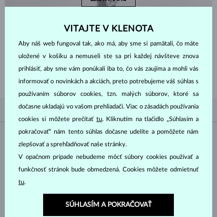
VITAJTE V KLENOTA
Aby náš web fungoval tak, ako má, aby sme si pamätali, čo máte
ZAČNITE TÝM
NAJLEPŠÍM
uložené v košíku a nemuseli ste sa pri každej návšteve znova
Inšpirujte sa nedávno zakúpenými šperkami a nadčasovým klasickým
prihlásiť, aby sme vám ponúkali iba to, čo vás zaujíma a mohli vás
dizajnom s diamantmi, smaragdmi, zafírmi a drahokamami.
informovať o novinkách a akciách, preto potrebujeme váš súhlas s
používaním súborov cookies, tzn. malých súborov, ktoré sa
dočasne ukladajú vo vašom prehliadači. Viac o zásadách používania
PODĽA OBĽÚBENOSTI
0/0
FILTROVANIE
cookies si môžete prečítať
tu
. Kliknutím na tlačidlo „Súhlasím a
pokračovať“ nám tento súhlas dočasne udelíte a pomôžete nám
Materiál
zlepšovať a sprehľadňovať naše stránky.
V opačnom prípade nebudeme môcť súbory cookies používať a
BIELE ZLATO
ŽLTÉ ZLATO
funkčnosť stránok bude obmedzená. Cookies môžete odmietnuť
RUŽOVÉ ZLATO
STRIEBRO
tu
.
CHIRURGICKÁ OCEĽ
SÚHLASÍM A POKRAČOVAŤ