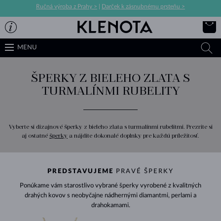
Ručná výroba z Prahy >
|
Darček k zásnubnému prsteňu >
MENU
ŠPERKY Z BIELEHO ZLATA S
TURMALÍNMI RUBELITY
Vyberte si dizajnové šperky z bieleho zlata s turmalínmi rubelitmi. Prezrite si
aj ostatné
šperky
a nájdite dokonalé doplnky pre každú príležitosť.
PREDSTAVUJEME
PRAVÉ ŠPERKY
Ponúkame vám starostlivo vybrané šperky vyrobené z kvalitných
drahých kovov s neobyčajne nádhernými diamantmi, perlami a
drahokamami.