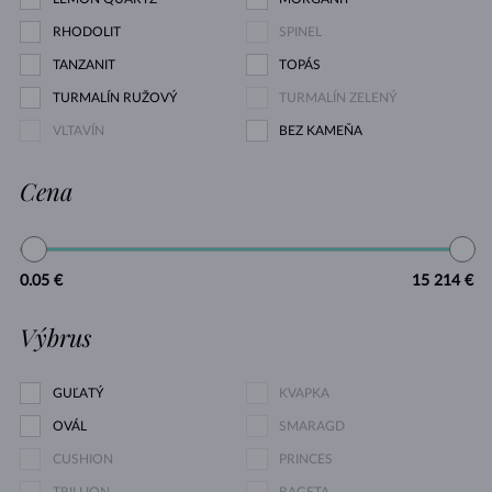
RHODOLIT
SPINEL
TANZANIT
TOPÁS
TURMALÍN RUŽOVÝ
TURMALÍN ZELENÝ
VLTAVÍN
BEZ KAMEŇA
Cena
0.05 €
15 214 €
Výbrus
GUĽATÝ
KVAPKA
OVÁL
SMARAGD
CUSHION
PRINCES