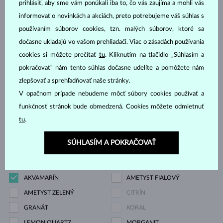
Drahokam
prihlásiť, aby sme vám ponúkali iba to, čo vás zaujíma a mohli vás
informovať o novinkách a akciách, preto potrebujeme váš súhlas s
ZIRKÓNIE
DIAMANT
používaním súborov cookies, tzn. malých súborov, ktoré sa
dočasne ukladajú vo vašom prehliadači. Viac o zásadách používania
DIAMANT LAB GROWN
DIAMANT LAB GROWN
cookies si môžete prečítať
tu
. Kliknutím na tlačidlo „Súhlasím a
MODRÝ
pokračovať“ nám tento súhlas dočasne udelíte a pomôžete nám
DIAMANT LAB GROWN
DIAMANT ČIERNY
zlepšovať a sprehľadňovať naše stránky.
RŮŽOVÝ
V opačnom prípade nebudeme môcť súbory cookies používať a
DIAMANT CHAMPAGNE
DIAMANT MODRÝ
funkčnosť stránok bude obmedzená. Cookies môžete odmietnuť
DIAMANT ŽLTÝ
DIAMANT ZELENÝ
tu
.
ZAFÍR MODRÝ
ZAFÍR RUŽOVÝ
SÚHLASÍM A POKRAČOVAŤ
ZAFÍR ŽLTÝ
SMARAGD
RUBÍN
PERLA
AKVAMARÍN
AMETYST FIALOVÝ
AMETYST ZELENÝ
CITRÍN
GRANÁT
KORAL
LEMON QUARTZ
MORGANIT