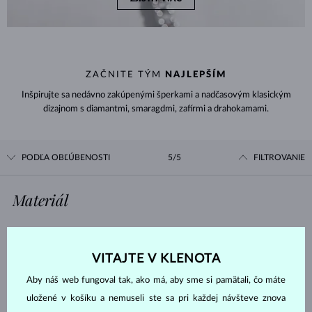
ZAČNITE TÝM
NAJLEPŠÍM
Inšpirujte sa nedávno zakúpenými šperkami a nadčasovým klasickým
dizajnom s diamantmi, smaragdmi, zafírmi a drahokamami.
PODĽA OBĽÚBENOSTI
5/5
FILTROVANIE
Materiál
BIELE ZLATO
ŽLTÉ ZLATO
VITAJTE V KLENOTA
RUŽOVÉ ZLATO
STRIEBRO
CHIRURGICKÁ OCEĽ
Aby náš web fungoval tak, ako má, aby sme si pamätali, čo máte
uložené v košíku a nemuseli ste sa pri každej návšteve znova