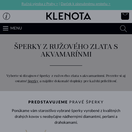
Ručná výroba z Prahy >
|
Darček k zásnubnému prsteňu >
MENU
ŠPERKY Z RUŽOVÉHO ZLATA S
AKVAMARÍNMI
Vyberte si dizajnové šperky z ružového zlata s akvamarínmi. Prezrite si aj
ostatné
šperky
a nájdite dokonalé doplnky pre každú príležitosť.
PREDSTAVUJEME
PRAVÉ ŠPERKY
Ponúkame vám starostlivo vybrané šperky vyrobené z kvalitných
drahých kovov s neobyčajne nádhernými diamantmi, perlami a
drahokamami.