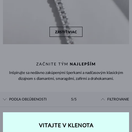
ZJISTIŤ VIAC
ZAČNITE TÝM
NAJLEPŠÍM
Inšpirujte sa nedávno zakúpenými šperkami a nadčasovým klasickým
dizajnom s diamantmi, smaragdmi, zafírmi a drahokamami.
PODĽA OBĽÚBENOSTI
5/5
FILTROVANIE
Materiál
VITAJTE V KLENOTA