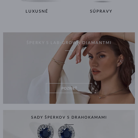
LUXUSNÉ
SÚPRAVY
ŠPERKY S LAB-GROWN DIAMANTMI
POZRIEŤ
SADY ŠPERKOV S DRAHOKAMAMI