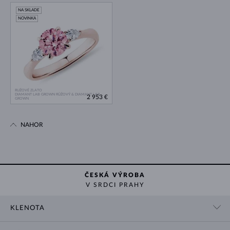
NA SKLADE
NOVINKA
RUŽOVÉ ZLATO
DIAMANT LAB GROWN RŮŽOVÝ & DIAMANT LAB
2 953 €
GROWN
NAHOR
ČESKÁ VÝROBA
V SRDCI PRAHY
KLENOTA
KONTAKTNÉ ÚDAJE