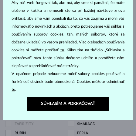
BIELE ZLATO
ŽLTÉ ZLATO
Aby náš web fungoval tak, ako má, aby sme si pamätali, čo máte
RUŽOVÉ ZLATO
STRIEBRO
uložené v košíku a nemuseli ste sa pri každej návšteve znova
prihlásiť, aby sme vám ponúkali iba to, čo vás zaujíma a mohli vás
CHIRURGICKÁ OCEĽ
informovať o novinkách a akciách, preto potrebujeme váš súhlas s
Drahokam
používaním súborov cookies, tzn. malých súborov, ktoré sa
dočasne ukladajú vo vašom prehliadači. Viac o zásadách používania
cookies si môžete prečítať
tu
. Kliknutím na tlačidlo „Súhlasím a
ZIRKÓNIE
DIAMANT
pokračovať“ nám tento súhlas dočasne udelíte a pomôžete nám
DIAMANT LAB GROWN
DIAMANT LAB GROWN
zlepšovať a sprehľadňovať naše stránky.
MODRÝ
V opačnom prípade nebudeme môcť súbory cookies používať a
DIAMANT LAB GROWN
DIAMANT ČIERNY
funkčnosť stránok bude obmedzená. Cookies môžete odmietnuť
RŮŽOVÝ
tu
.
DIAMANT CHAMPAGNE
DIAMANT MODRÝ
SÚHLASÍM A POKRAČOVAŤ
DIAMANT ŽLTÝ
DIAMANT ZELENÝ
ZAFÍR MODRÝ
ZAFÍR RUŽOVÝ
ZAFÍR ŽLTÝ
SMARAGD
RUBÍN
PERLA