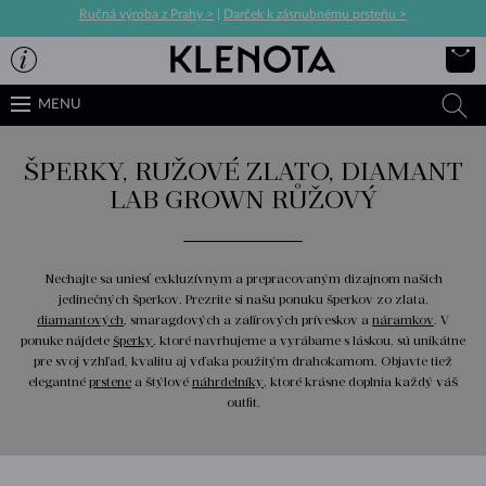
Ručná výroba z Prahy >
|
Darček k zásnubnému prsteňu >
MENU
ŠPERKY, RUŽOVÉ ZLATO, DIAMANT
LAB GROWN RŮŽOVÝ
Nechajte sa uniesť exkluzívnym a prepracovaným dizajnom našich
jedinečných šperkov. Prezrite si našu ponuku šperkov zo zlata,
diamantových
, smaragdových a zafírových príveskov a
náramkov
. V
ponuke nájdete
šperky
, ktoré navrhujeme a vyrábame s láskou, sú unikátne
pre svoj vzhľad, kvalitu aj vďaka použitým drahokamom. Objavte tiež
elegantné
prstene
a štýlové
náhrdelníky
, ktoré krásne doplnia každý váš
outfit.