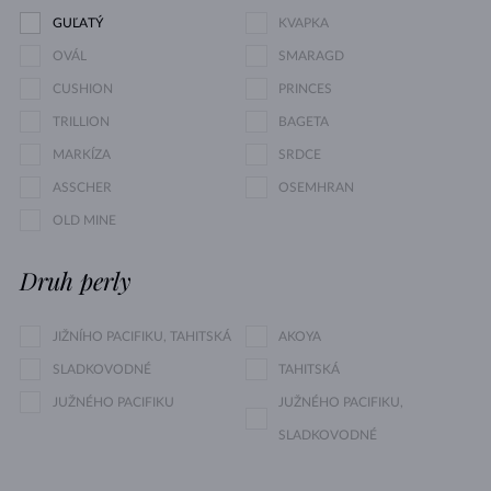
GUĽATÝ
KVAPKA
OVÁL
SMARAGD
CUSHION
PRINCES
TRILLION
BAGETA
MARKÍZA
SRDCE
ASSCHER
OSEMHRAN
OLD MINE
Druh perly
JIŽNÍHO PACIFIKU, TAHITSKÁ
AKOYA
SLADKOVODNÉ
TAHITSKÁ
JUŽNÉHO PACIFIKU
JUŽNÉHO PACIFIKU,
SLADKOVODNÉ