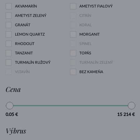
AKVAMARÍN
AMETYST FIALOVÝ
AMETYST ZELENÝ
CITRÍN
GRANÁT
KORAL
LEMON QUARTZ
MORGANIT
RHODOLIT
SPINEL
TANZANIT
TOPÁS
TURMALÍN RUŽOVÝ
TURMALÍN ZELENÝ
VLTAVÍN
BEZ KAMEŇA
Cena
0.05 €
15 214 €
Výbrus