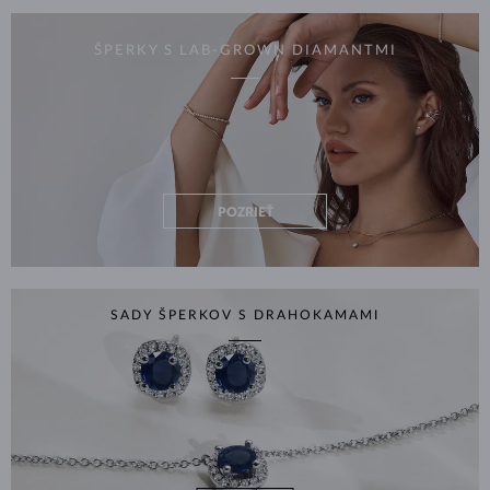
ŠPERKY S LAB-GROWN DIAMANTMI
POZRIEŤ
SADY ŠPERKOV S DRAHOKAMAMI