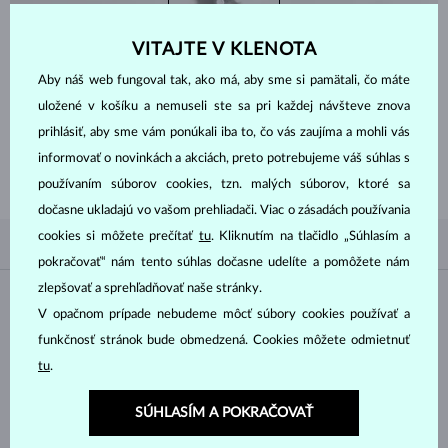
ZJISTIŤ VIAC
VITAJTE V KLENOTA
Aby náš web fungoval tak, ako má, aby sme si pamätali, čo máte
uložené v košíku a nemuseli ste sa pri každej návšteve znova
ZAČNITE TÝM
NAJLEPŠÍM
prihlásiť, aby sme vám ponúkali iba to, čo vás zaujíma a mohli vás
Inšpirujte sa nedávno zakúpenými šperkami a nadčasovým klasickým
informovať o novinkách a akciách, preto potrebujeme váš súhlas s
dizajnom s diamantmi, smaragdmi, zafírmi a drahokamami.
používaním súborov cookies, tzn. malých súborov, ktoré sa
dočasne ukladajú vo vašom prehliadači. Viac o zásadách používania
cookies si môžete prečítať
tu
. Kliknutím na tlačidlo „Súhlasím a
PODĽA OBĽÚBENOSTI
0/0
FILTROVANIE
pokračovať“ nám tento súhlas dočasne udelíte a pomôžete nám
zlepšovať a sprehľadňovať naše stránky.
Materiál
V opačnom prípade nebudeme môcť súbory cookies používať a
funkčnosť stránok bude obmedzená. Cookies môžete odmietnuť
BIELE ZLATO
ŽLTÉ ZLATO
tu
.
RUŽOVÉ ZLATO
STRIEBRO
SÚHLASÍM A POKRAČOVAŤ
CHIRURGICKÁ OCEĽ