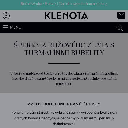
Ručná výroba z Prahy >
|
Darček k zásnubnému prsteňu >
MENU
ŠPERKY Z RUŽOVÉHO ZLATA S
TURMALÍNMI RUBELITY
Vyberte si nadčasové šperky z ružového zlata s turmalínmi rubelitmi.
Prezrite si tiež ostatné
šperky
a nájdite perfektné doplnky pre každú
príležitosť.
PREDSTAVUJEME
PRAVÉ ŠPERKY
Ponúkame vám starostlivo vybrané šperky vyrobené z kvalitných
drahých kovov s neobyčajne nádhernými diamantmi, perlami a
drahokamami.