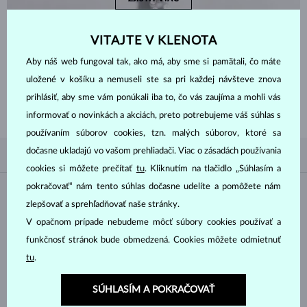
VITAJTE V KLENOTA
Aby náš web fungoval tak, ako má, aby sme si pamätali, čo máte
ZAČNITE TÝM
NAJLEPŠÍM
uložené v košíku a nemuseli ste sa pri každej návšteve znova
Inšpirujte sa nedávno zakúpenými šperkami a nadčasovým klasickým
prihlásiť, aby sme vám ponúkali iba to, čo vás zaujíma a mohli vás
dizajnom s diamantmi, smaragdmi, zafírmi a drahokamami.
informovať o novinkách a akciách, preto potrebujeme váš súhlas s
používaním súborov cookies, tzn. malých súborov, ktoré sa
dočasne ukladajú vo vašom prehliadači. Viac o zásadách používania
PODĽA OBĽÚBENOSTI
0/0
FILTROVANIE
cookies si môžete prečítať
tu
. Kliknutím na tlačidlo „Súhlasím a
pokračovať“ nám tento súhlas dočasne udelíte a pomôžete nám
Materiál
zlepšovať a sprehľadňovať naše stránky.
V opačnom prípade nebudeme môcť súbory cookies používať a
BIELE ZLATO
ŽLTÉ ZLATO
funkčnosť stránok bude obmedzená. Cookies môžete odmietnuť
RUŽOVÉ ZLATO
STRIEBRO
tu
.
CHIRURGICKÁ OCEĽ
SÚHLASÍM A POKRAČOVAŤ