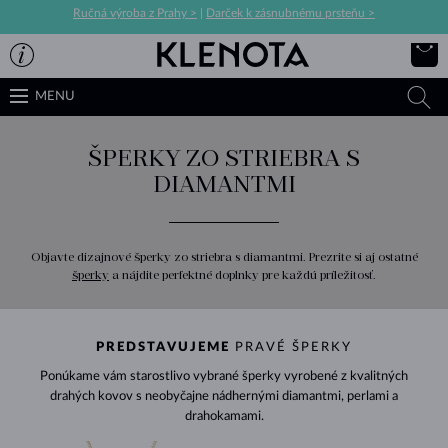
Ručná výroba z Prahy >
|
Darček k zásnubnému prsteňu >
MENU
ŠPERKY ZO STRIEBRA S
DIAMANTMI
Objavte dizajnové šperky zo striebra s diamantmi. Prezrite si aj ostatné
šperky
a nájdite perfektné doplnky pre každú príležitosť.
PREDSTAVUJEME
PRAVÉ ŠPERKY
Ponúkame vám starostlivo vybrané šperky vyrobené z kvalitných
drahých kovov s neobyčajne nádhernými diamantmi, perlami a
drahokamami.