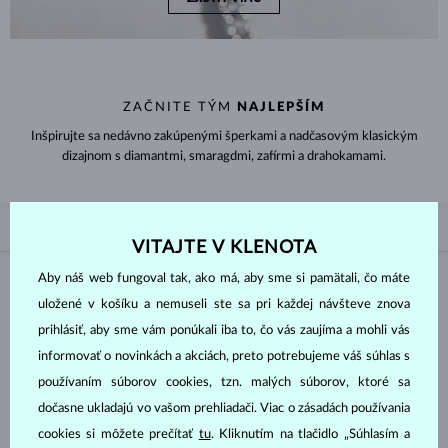
ZAČNITE TÝM
NAJLEPŠÍM
Inšpirujte sa nedávno zakúpenými šperkami a nadčasovým klasickým
dizajnom s diamantmi, smaragdmi, zafírmi a drahokamami.
PODĽA OBĽÚBENOSTI
4/4
FILTROVANIE
VITAJTE V KLENOTA
Aby náš web fungoval tak, ako má, aby sme si pamätali, čo máte
Materiál
uložené v košíku a nemuseli ste sa pri každej návšteve znova
prihlásiť, aby sme vám ponúkali iba to, čo vás zaujíma a mohli vás
BIELE ZLATO
ŽLTÉ ZLATO
informovať o novinkách a akciách, preto potrebujeme váš súhlas s
RUŽOVÉ ZLATO
STRIEBRO
používaním súborov cookies, tzn. malých súborov, ktoré sa
CHIRURGICKÁ OCEĽ
dočasne ukladajú vo vašom prehliadači. Viac o zásadách používania
cookies si môžete prečítať
tu
. Kliknutím na tlačidlo „Súhlasím a