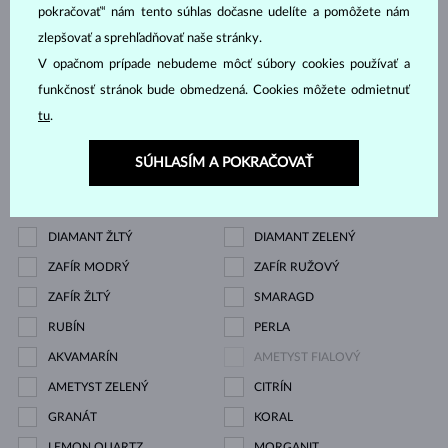
Drahokam
pokračovať“ nám tento súhlas dočasne udelíte a pomôžete nám
zlepšovať a sprehľadňovať naše stránky.
ZIRKÓNIE
DIAMANT
V opačnom prípade nebudeme môcť súbory cookies používať a
DIAMANT LAB GROWN
DIAMANT LAB GROWN
funkčnosť stránok bude obmedzená. Cookies môžete odmietnuť
tu
.
MODRÝ
DIAMANT LAB GROWN
DIAMANT ČIERNY
SÚHLASÍM A POKRAČOVAŤ
RŮŽOVÝ
DIAMANT CHAMPAGNE
DIAMANT MODRÝ
DIAMANT ŽLTÝ
DIAMANT ZELENÝ
ZAFÍR MODRÝ
ZAFÍR RUŽOVÝ
ZAFÍR ŽLTÝ
SMARAGD
RUBÍN
PERLA
AKVAMARÍN
AMETYST FIALOVÝ
AMETYST ZELENÝ
CITRÍN
GRANÁT
KORAL
LEMON QUARTZ
MORGANIT