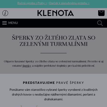
Ručná výroba z Prahy >
|
Darček k zásnubnému prsteňu >
MENU
ŠPERKY ZO ŽLTÉHO ZLATA SO
ZELENÝMI TURMALÍNMI
Objavte luxusné šperky zo žltého zlata so zelenými turmalínmi. Prezrite si aj
ostatné
šperky
a nájdite perfektné doplnky pre každú príležitosť.
PREDSTAVUJEME
PRAVÉ ŠPERKY
Ponúkame vám starostlivo vybrané šperky vyrobené z kvalitných
drahých kovov s neobyčajne nádhernými diamantmi, perlami a
drahokamami.