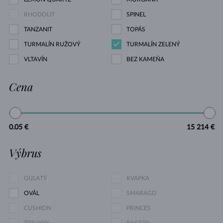
RHODOLIT
SPINEL
TANZANIT
TOPÁS
TURMALÍN RUŽOVÝ
TURMALÍN ZELENÝ
VLTAVÍN
BEZ KAMEŇA
Cena
0.05 €
15 214 €
Výbrus
GUĽATÝ
KVAPKA
OVÁL
SMARAGD
CUSHION
PRINCES