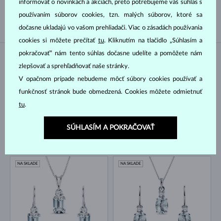
informovať o novinkách a akciách, preto potrebujeme váš súhlas s
TAHITSKÁ
JUŽNÉHO PACIFIKU
používaním súborov cookies, tzn. malých súborov, ktoré sa
dočasne ukladajú vo vašom prehliadači. Viac o zásadách používania
cookies si môžete prečítať
tu
. Kliknutím na tlačidlo „Súhlasím a
pokračovať“ nám tento súhlas dočasne udelíte a pomôžete nám
NA SKLADE
NA SKLADE
zlepšovať a sprehľadňovať naše stránky.
V opačnom prípade nebudeme môcť súbory cookies používať a
funkčnosť stránok bude obmedzená. Cookies môžete odmietnuť
tu
.
SÚHLASÍM A POKRAČOVAŤ
BIELE ZLATO
BIELE ZLATO
2 209 €
2 296 €
AKVAMARÍN & DIAMANT
AKVAMARÍN & DIAMANT
NA SKLADE
NA SKLADE