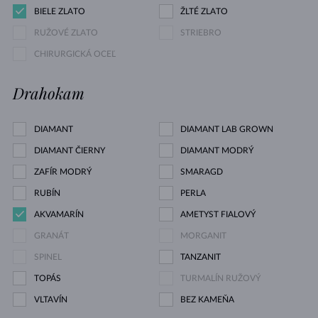
BIELE ZLATO
ŽLTÉ ZLATO
RUŽOVÉ ZLATO
STRIEBRO
CHIRURGICKÁ OCEĽ
Drahokam
DIAMANT
DIAMANT LAB GROWN
DIAMANT ČIERNY
DIAMANT MODRÝ
ZAFÍR MODRÝ
SMARAGD
RUBÍN
PERLA
AKVAMARÍN
AMETYST FIALOVÝ
GRANÁT
MORGANIT
SPINEL
TANZANIT
TOPÁS
TURMALÍN RUŽOVÝ
VLTAVÍN
BEZ KAMEŇA