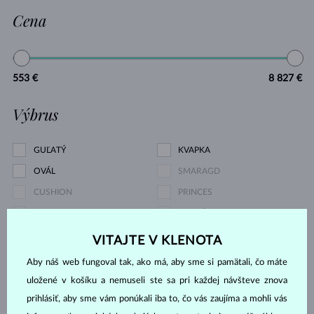
Cena
553 €
8 827 €
Výbrus
GUĽATÝ
KVAPKA
OVÁL
SMARAGD
CUSHION
PRINCES
TRILLION
MARKÍZA
SRDCE
ASSCHER
VITAJTE V KLENOTA
Aby náš web fungoval tak, ako má, aby sme si pamätali, čo máte
Druh perly
uložené v košíku a nemuseli ste sa pri každej návšteve znova
prihlásiť, aby sme vám ponúkali iba to, čo vás zaujíma a mohli vás
SLADKOVODNÉ
AKOYA