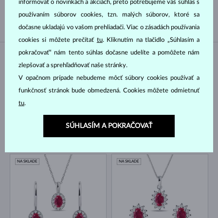
informovať o novinkách a akciách, preto potrebujeme váš súhlas s
TAHITSKÁ
JUŽNÉHO PACIFIKU
používaním súborov cookies, tzn. malých súborov, ktoré sa
dočasne ukladajú vo vašom prehliadači. Viac o zásadách používania
cookies si môžete prečítať
tu
. Kliknutím na tlačidlo „Súhlasím a
pokračovať“ nám tento súhlas dočasne udelíte a pomôžete nám
NA SKLADE
NA SKLADE
zlepšovať a sprehľadňovať naše stránky.
V opačnom prípade nebudeme môcť súbory cookies používať a
funkčnosť stránok bude obmedzená. Cookies môžete odmietnuť
tu
.
SÚHLASÍM A POKRAČOVAŤ
BIELE ZLATO
BIELE ZLATO
3 774 €
3 557 €
RUBÍN & DIAMANT
RUBÍN & DIAMANT
NA SKLADE
NA SKLADE