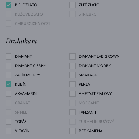
BIELE ZLATO
ŽLTÉ ZLATO
RUŽOVÉ ZLATO
STRIEBRO
CHIRURGICKÁ OCEĽ
Drahokam
DIAMANT
DIAMANT LAB GROWN
DIAMANT ČIERNY
DIAMANT MODRÝ
ZAFÍR MODRÝ
SMARAGD
RUBÍN
PERLA
AKVAMARÍN
AMETYST FIALOVÝ
GRANÁT
MORGANIT
SPINEL
TANZANIT
TOPÁS
TURMALÍN RUŽOVÝ
VLTAVÍN
BEZ KAMEŇA