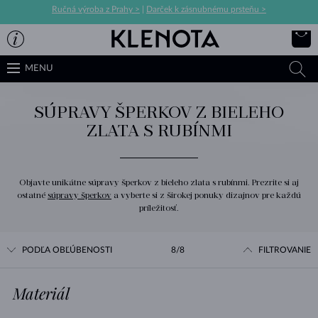
Ručná výroba z Prahy >
|
Darček k zásnubnému prsteňu >
MENU
SÚPRAVY ŠPERKOV Z BIELEHO
ZLATA S RUBÍNMI
Objavte unikátne súpravy šperkov z bieleho zlata s rubínmi. Prezrite si aj
ostatné
súpravy šperkov
a vyberte si z širokej ponuky dizajnov pre každú
príležitosť.
PODĽA OBĽÚBENOSTI
8/8
FILTROVANIE
Materiál