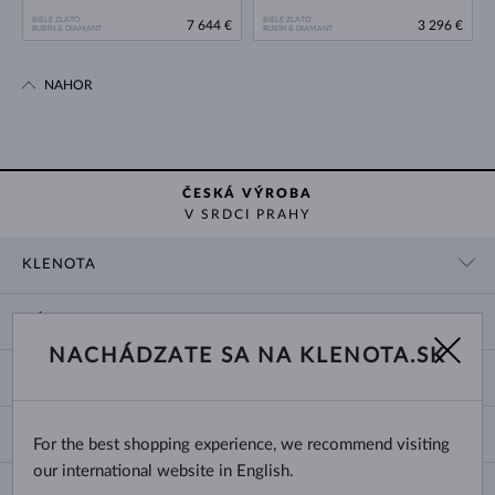
BIELE ZLATO
BIELE ZLATO
7 644 €
3 296 €
RUBÍN & DIAMANT
RUBÍN & DIAMANT
NAHOR
ČESKÁ VÝROBA
V SRDCI PRAHY
KLENOTA
KONTAKTNÉ ÚDAJE
NÁKUP
SHOWROOM
NACHÁDZATE SA NA KLENOTA.SK
DODANIE A PLATBA ZA TOVAR
O NÁS
O ŠPERKOCH
VRÁTENIE A VÝMENA
PRE MÉDIÁ
VEĽKOSTI A ÚPRAVY PRSTEŇOV
REKLAMÁCIA
BLOG
CHANGE COUNTRY
For the best shopping experience, we recommend visiting
TYPY A DĹŽKY RETIAZOK
VÝBER SVADOBNÝCH OBRÚČOK
our international website in English.
DĹŽKY NÁRAMKOV
CERTIFIKÁTY PRAVOSTI
Slovensko
NEWSLETTER