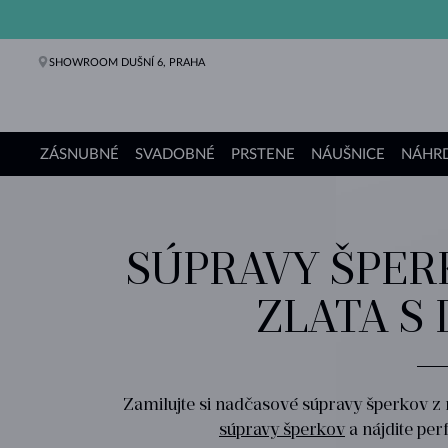
SHOWROOM DUŠNÍ 6, PRAHA
ZÁSNUBNÉ
SVADOBNÉ
PRSTENE
NÁUŠNICE
NÁHRD
Zásnubné prstene
Svadobné obrúčky
Prstene
Náušnice
Náhrdelníky
Náramky
Perly
Šperky
Darčeky
Kolekcie KLENOTA
SÚPRAVY ŠPER
ZLATA S
Zamilujte si nadčasové súpravy šperkov z r
súpravy šperkov
a nájdite per