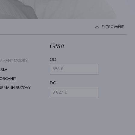
BIELE ZLATO
RUŽOVÉ ZLATO
BIELE ZLATO
FILTROVANIE
Cena
OD
IAMANT MODRÝ
ERLA
ORGANIT
DO
URMALÍN RUŽOVÝ