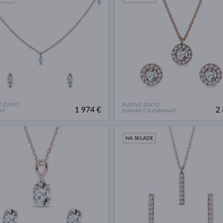
 ZLATO
RUŽOVÉ ZLATO
1 974 €
2 
NT
DIAMANT & DIAMANT
NA SKLADE