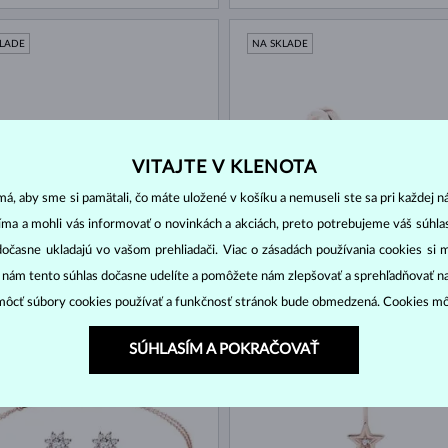
KLADE
NA SKLADE
VITAJTE V KLENOTA
á, aby sme si pamätali, čo máte uložené v košíku a nemuseli ste sa pri každej n
jíma a mohli vás informovať o novinkách a akciách, preto potrebujeme váš súhl
dočasne ukladajú vo vašom prehliadači. Viac o zásadách používania cookies si 
 ZLATO
RUŽOVÉ ZLATO
553 €
NT
DIAMANT
“ nám tento súhlas dočasne udelíte a pomôžete nám zlepšovať a sprehľadňovať n
ôcť súbory cookies používať a funkčnosť stránok bude obmedzená. Cookies m
KLADE
NA SKLADE
SÚHLASÍM A POKRAČOVAŤ