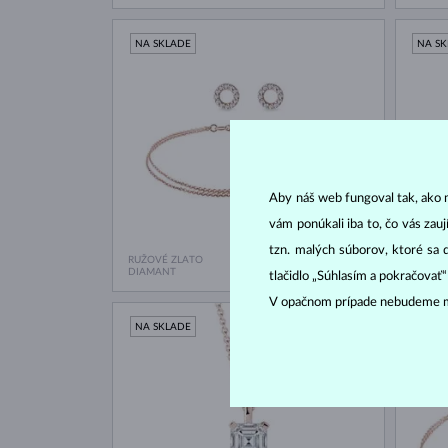
NA SKLADE
NA S
Aby náš web fungoval tak, ako m
vám ponúkali iba to, čo vás zau
tzn. malých súborov, ktoré sa 
RUŽOVÉ ZLATO
RUŽOVÉ
1 848 €
DIAMANT
DIAMA
tlačidlo „Súhlasím a pokračovať
V opačnom prípade nebudeme m
NA SKLADE
NA S