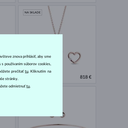
NA SKLADE
ávšteve znova prihlásiť, aby sme
as s používaním súborov cookies,
môžete prečítať
tu
. Kliknutím na
RUŽOVÉ ZLATO
609 €
818 €
DIAMANT
aše stránky.
ôžete odmietnuť
tu
.
NA SKLADE