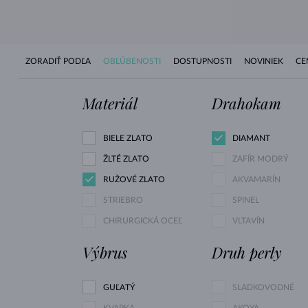
ZORADIŤ PODĽA
OBĽÚBENOSTI
DOSTUPNOSTI
NOVINIEK
CE
Materiál
Drahokam
BIELE ZLATO
DIAMANT
ŽLTÉ ZLATO
ZAFÍR MODRÝ
RUŽOVÉ ZLATO
AKVAMARÍN
STRIEBRO
SPINEL
CHIRURGICKÁ OCEĽ
VLTAVÍN
Výbrus
Druh perly
GUĽATÝ
SLADKOVODNÉ