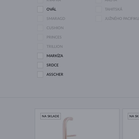
KVAPKA
AKOYA
OVÁL
TAHITSKÁ
SMARAGD
JUŽNÉHO PACIFIK
CUSHION
PRINCES
TRILLION
MARKÍZA
SRDCE
ASSCHER
NA SKLADE
NA S