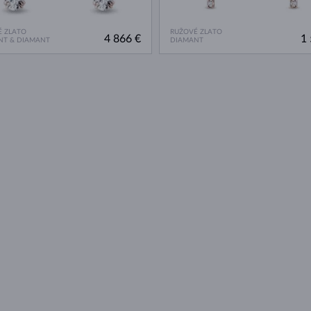
 ZLATO
RUŽOVÉ ZLATO
4 866 €
1 
NT & DIAMANT
DIAMANT