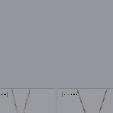
U
KLADE
NA SKLADE