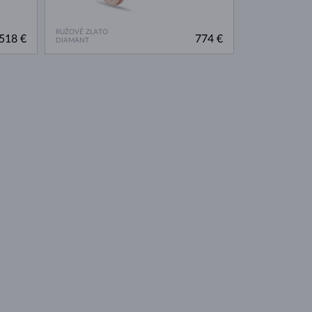
RUŽOVÉ ZLATO
518 €
774 €
DIAMANT