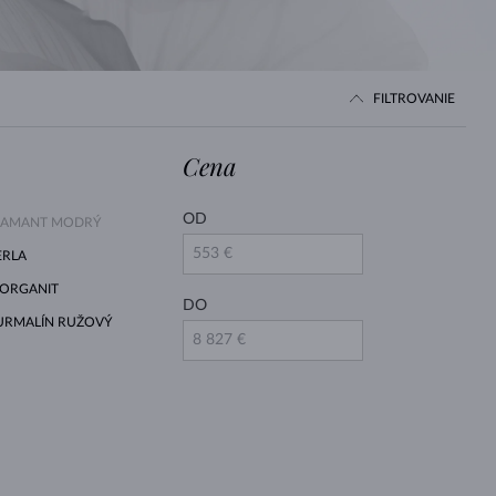
BIELE ZLATO
RUŽOVÉ ZLATO
BIELE ZLATO
FILTROVANIE
Cena
OD
IAMANT MODRÝ
ERLA
ORGANIT
DO
URMALÍN RUŽOVÝ