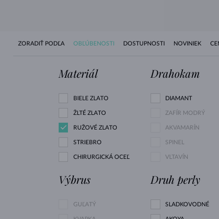
ZORADIŤ PODĽA
OBĽÚBENOSTI
DOSTUPNOSTI
NOVINIEK
CE
Materiál
Drahokam
BIELE ZLATO
DIAMANT
ŽLTÉ ZLATO
ZAFÍR MODRÝ
RUŽOVÉ ZLATO
AKVAMARÍN
STRIEBRO
SPINEL
CHIRURGICKÁ OCEĽ
VLTAVÍN
Výbrus
Druh perly
GUĽATÝ
SLADKOVODNÉ