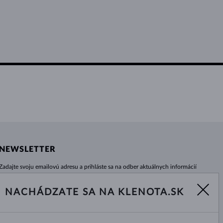
NEWSLETTER
Zadajte svoju emailovú adresu a prihláste sa na odber aktuálnych informácií
z e-shopu klenota.sk.
Žiadna novinka, akcia či zľava Vám už neunikne!
NACHÁDZATE SA NA KLENOTA.SK
ODOBERAŤ