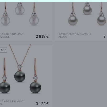
 ZLATO & DIAMANT
RUŽOVÉ ZLATO & DIAMANT
2 818 €
3 
OVODNÉ
AKOYA
KLADE
 ZLATO & DIAMANT
3 122 €
KÁ