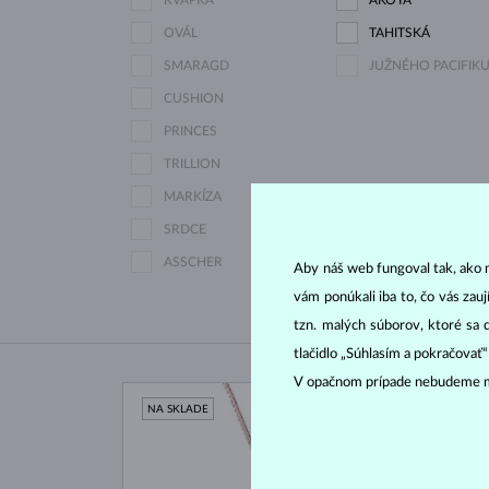
KVAPKA
AKOYA
OVÁL
TAHITSKÁ
SMARAGD
JUŽNÉHO PACIFIK
CUSHION
PRINCES
TRILLION
MARKÍZA
SRDCE
ASSCHER
Aby náš web fungoval tak, ako m
vám ponúkali iba to, čo vás zau
tzn. malých súborov, ktoré sa 
tlačidlo „Súhlasím a pokračovať
V opačnom prípade nebudeme m
NA SKLADE
NA S