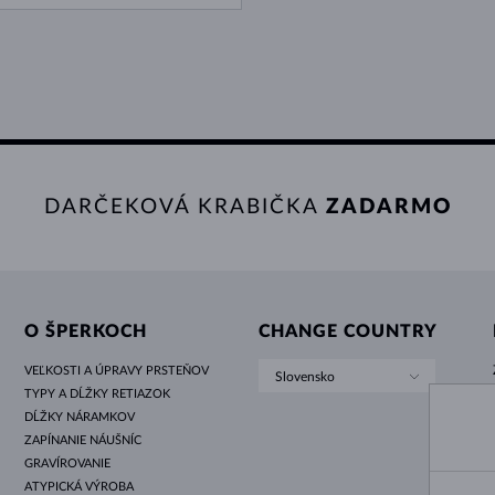
DARČEKOVÁ KRABIČKA
ZADARMO
O ŠPERKOCH
CHANGE COUNTRY
VEĽKOSTI A ÚPRAVY PRSTEŇOV
Slovensko
TYPY A DĹŽKY RETIAZOK
DĹŽKY NÁRAMKOV
ZAPÍNANIE NÁUŠNÍC
GRAVÍROVANIE
ATYPICKÁ VÝROBA