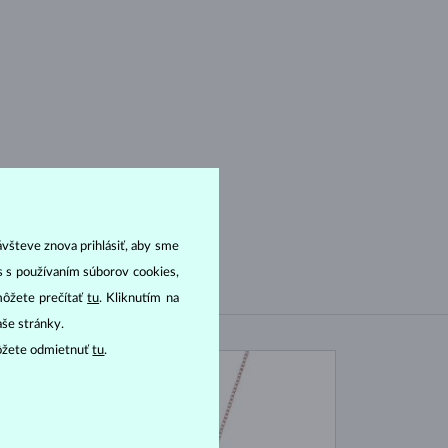
ávšteve znova prihlásiť, aby sme
as s používaním súborov cookies,
môžete prečítať
tu
. Kliknutím na
aše stránky.
ôžete odmietnuť
tu
.
NA SKLADE