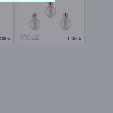
RUŽOVÉ ZLATO
122 €
1 427 €
SLADKOVODNÉ