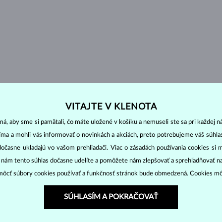
U
VITAJTE V KLENOTA
á, aby sme si pamätali, čo máte uložené v košíku a nemuseli ste sa pri každej n
jíma a mohli vás informovať o novinkách a akciách, preto potrebujeme váš súhl
dočasne ukladajú vo vašom prehliadači. Viac o zásadách používania cookies si 
“ nám tento súhlas dočasne udelíte a pomôžete nám zlepšovať a sprehľadňovať n
ôcť súbory cookies používať a funkčnosť stránok bude obmedzená. Cookies m
KLADE
NA SKLADE
SÚHLASÍM A POKRAČOVAŤ