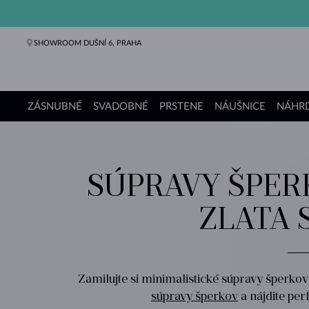
SHOWROOM DUŠNÍ 6, PRAHA
ZÁSNUBNÉ
SVADOBNÉ
PRSTENE
NÁUŠNICE
NÁHRD
Zásnubné prstene
Svadobné obrúčky
Prstene
Náušnice
Náhrdelníky
Náramky
Perly
Šperky
Darčeky
Kolekcie KLENOTA
SÚPRAVY ŠPER
ZLATA 
Zamilujte si minimalistické súpravy šperkov 
súpravy šperkov
a nájdite per