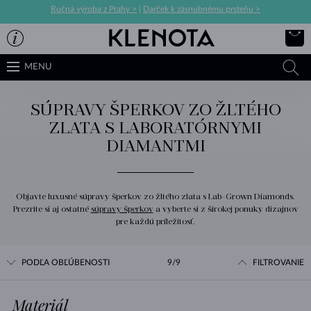
Ručná výroba z Prahy >
|
Darček k zásnubnému prsteňu >
MENU
SÚPRAVY ŠPERKOV ZO ŽLTÉHO
ZLATA S LABORATÓRNYMI
DIAMANTMI
Objavte luxusné súpravy šperkov zo žltého zlata s Lab-Grown Diamonds.
Prezrite si aj ostatné
súpravy šperkov
a vyberte si z širokej ponuky dizajnov
pre každú príležitosť.
PODĽA OBĽÚBENOSTI
9/9
FILTROVANIE
Materiál