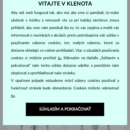
VITAJTE V KLENOTA
SLADKOVODNÉ
AKOYA
Aby náš web fungoval tak, ako má, aby sme si pamätali, čo máte
TAHITSKÁ
JUŽNÉHO PACIFIKU
uložené v košíku a nemuseli ste sa pri každej návšteve znova
prihlásiť, aby sme vám ponúkali iba to, čo vás zaujíma a mohli vás
informovať o novinkách a akciách, preto potrebujeme váš súhlas s
používaním súborov cookies, tzn. malých súborov, ktoré sa
NA SKLADE
NA SKLADE
dočasne ukladajú vo vašom prehliadači. Viac o zásadách používania
cookies si môžete prečítať
tu
. Kliknutím na tlačidlo „Súhlasím a
pokračovať“ nám tento súhlas dočasne udelíte a pomôžete nám
zlepšovať a sprehľadňovať naše stránky.
V opačnom prípade nebudeme môcť súbory cookies používať a
funkčnosť stránok bude obmedzená. Cookies môžete odmietnuť
ŽLTÉ ZLATO
ŽLTÉ ZLATO
4 122 €
3 131 €
DIAMANT LAB GROWN & DIAMANT LAB GROWN
DIAMANT LAB GROWN
tu
.
NA SKLADE
NA SKLADE
SÚHLASÍM A POKRAČOVAŤ