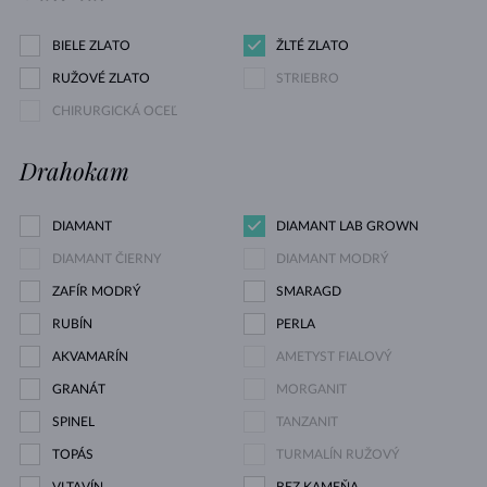
BIELE ZLATO
ŽLTÉ ZLATO
RUŽOVÉ ZLATO
STRIEBRO
CHIRURGICKÁ OCEĽ
Drahokam
DIAMANT
DIAMANT LAB GROWN
DIAMANT ČIERNY
DIAMANT MODRÝ
ZAFÍR MODRÝ
SMARAGD
RUBÍN
PERLA
AKVAMARÍN
AMETYST FIALOVÝ
GRANÁT
MORGANIT
SPINEL
TANZANIT
TOPÁS
TURMALÍN RUŽOVÝ