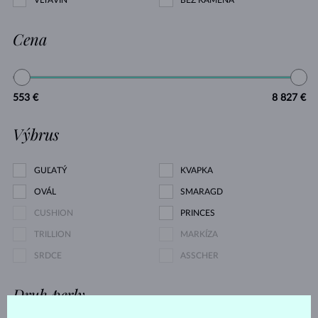
VLTAVÍN
BEZ KAMEŇA
Cena
553 €
8 827 €
Výbrus
GUĽATÝ
KVAPKA
OVÁL
SMARAGD
CUSHION
PRINCES
TRILLION
MARKÍZA
SRDCE
ASSCHER
Druh perly