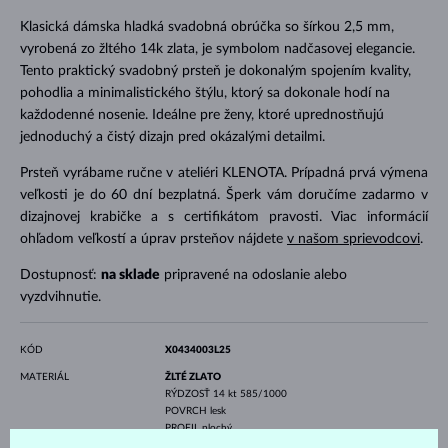
Klasická dámska hladká svadobná obrúčka so šírkou 2,5 mm,
vyrobená zo žltého 14k zlata, je symbolom nadčasovej elegancie.
Tento praktický svadobný prsteň je dokonalým spojením kvality,
pohodlia a minimalistického štýlu, ktorý sa dokonale hodí na
každodenné nosenie. Ideálne pre ženy, ktoré uprednostňujú
jednoduchý a čistý dizajn pred okázalými detailmi.
Prsteň vyrábame ručne v ateliéri KLENOTA. Prípadná prvá výmena
veľkosti je do 60 dní bezplatná. Šperk vám doručíme zadarmo v
dizajnovej krabičke a s certifikátom pravosti. Viac informácií
ohľadom veľkostí a úprav prsteňov nájdete
v našom sprievodcovi
.
Dostupnosť:
na sklade
pripravené na odoslanie alebo
vyzdvihnutie.
KÓD
X0434003L25
MATERIÁL
ŽLTÉ ZLATO
RÝDZOSŤ
14 kt 585/1000
POVRCH
lesk
PROFIL
plochý