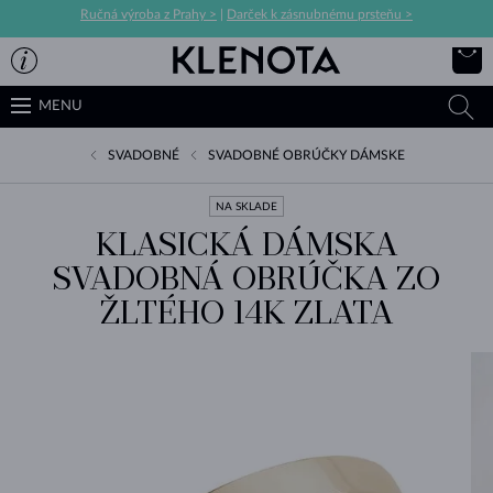
Ručná výroba z Prahy >
|
Darček k zásnubnému prsteňu >
MENU
SVADOBNÉ
SVADOBNÉ OBRÚČKY DÁMSKE
NA SKLADE
KLASICKÁ DÁMSKA
SVADOBNÁ OBRÚČKA ZO
ŽLTÉHO 14K ZLATA