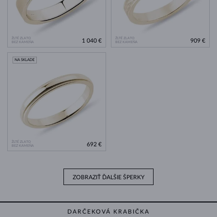
ŽLTÉ ZLATO
ŽLTÉ ZLATO
1 040 €
909 €
BEZ KAMEŇA
BEZ KAMEŇA
NA SKLADE
ŽLTÉ ZLATO
692 €
BEZ KAMEŇA
ZOBRAZIŤ ĎALŠIE ŠPERKY
DARČEKOVÁ KRABIČKA