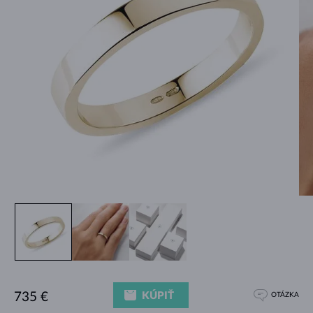
KÚPIŤ
735 €
OTÁZKA