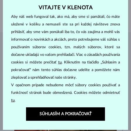
DRAHOKAMY
BEZ KAMEŇA
VITAJTE V KLENOTA
ŠÍRKA
2.5 mm
Aby náš web fungoval tak, ako má, aby sme si pamätali, čo máte
VÁHA
2.30 g
uložené v košíku a nemuseli ste sa pri každej návšteve znova
prihlásiť, aby sme vám ponúkali iba to, čo vás zaujíma a mohli vás
informovať o novinkách a akciách, preto potrebujeme váš súhlas s
ŠPERKY Z
ATELIÉRU KLENOTA
používaním súborov cookies, tzn. malých súborov, ktoré sa
dočasne ukladajú vo vašom prehliadači. Viac o zásadách používania
cookies si môžete prečítať
tu
. Kliknutím na tlačidlo „Súhlasím a
pokračovať“ nám tento súhlas dočasne udelíte a pomôžete nám
zlepšovať a sprehľadňovať naše stránky.
V opačnom prípade nebudeme môcť súbory cookies používať a
funkčnosť stránok bude obmedzená. Cookies môžete odmietnuť
tu
.
SÚHLASÍM A POKRAČOVAŤ