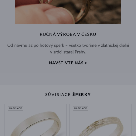
RUČNÁ VÝROBA V ČESKU
Od návrhu až po hotový šperk – všetko tvoríme v zlatníckej dielni
v srdci starej Prahy.
NAVŠTIVTE NÁS >
SÚVISIACE
ŠPERKY
NA SKLADE
NA SKLADE