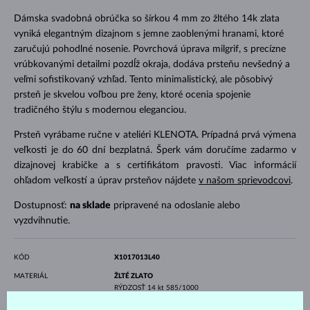
Dámska svadobná obrúčka so šírkou 4 mm zo žltého 14k zlata
vyniká elegantným dizajnom s jemne zaoblenými hranami, ktoré
zaručujú pohodlné nosenie. Povrchová úprava milgrif, s precízne
vrúbkovanými detailmi pozdĺž okraja, dodáva prsteňu nevšedný a
veľmi sofistikovaný vzhľad. Tento minimalistický, ale pôsobivý
prsteň je skvelou voľbou pre ženy, ktoré ocenia spojenie
tradičného štýlu s modernou eleganciou.
Prsteň vyrábame ručne v ateliéri KLENOTA. Prípadná prvá výmena
veľkosti je do 60 dní bezplatná. Šperk vám doručíme zadarmo v
dizajnovej krabičke a s certifikátom pravosti. Viac informácií
ohľadom veľkostí a úprav prsteňov nájdete
v našom sprievodcovi
.
Dostupnosť:
na sklade
pripravené na odoslanie alebo
vyzdvihnutie.
KÓD
X1017013L40
MATERIÁL
ŽLTÉ ZLATO
RÝDZOSŤ
14 kt 585/1000
POVRCH
lesk