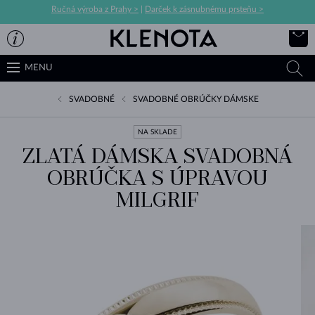
Ručná výroba z Prahy >
|
Darček k zásnubnému prsteňu >
MENU
SVADOBNÉ
SVADOBNÉ OBRÚČKY DÁMSKE
NA SKLADE
ZLATÁ DÁMSKA SVADOBNÁ
OBRÚČKA S ÚPRAVOU
MILGRIF