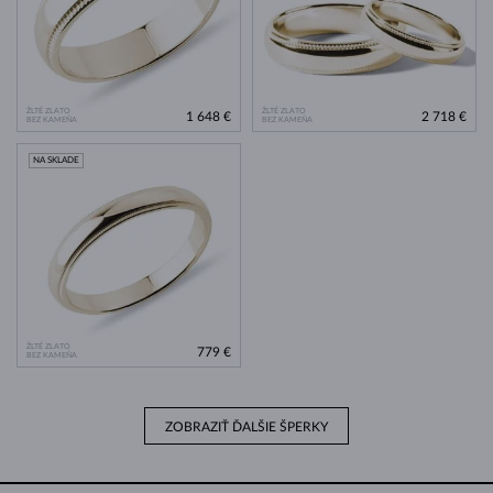
ŽLTÉ ZLATO
ŽLTÉ ZLATO
1 648 €
2 718 €
BEZ KAMEŇA
BEZ KAMEŇA
NA SKLADE
ŽLTÉ ZLATO
779 €
BEZ KAMEŇA
ZOBRAZIŤ ĎALŠIE ŠPERKY