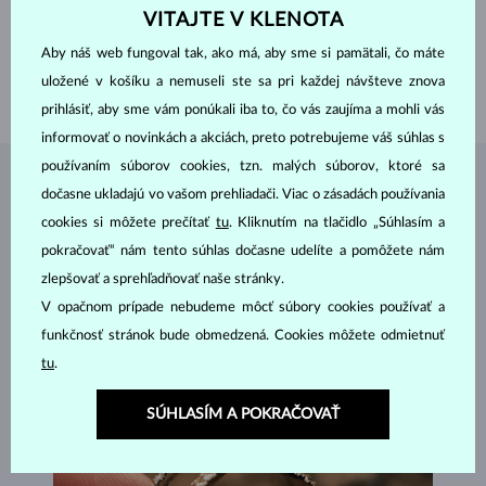
PROFIL
polkruhový
VITAJTE V KLENOTA
DRAHOKAMY
BEZ KAMEŇA
Aby náš web fungoval tak, ako má, aby sme si pamätali, čo máte
ŠÍRKA
4.00 mm
uložené v košíku a nemuseli ste sa pri každej návšteve znova
VÁHA
3.50 g
prihlásiť, aby sme vám ponúkali iba to, čo vás zaujíma a mohli vás
informovať o novinkách a akciách, preto potrebujeme váš súhlas s
používaním súborov cookies, tzn. malých súborov, ktoré sa
ŠPERKY Z
ATELIÉRU KLENOTA
dočasne ukladajú vo vašom prehliadači. Viac o zásadách používania
cookies si môžete prečítať
tu
. Kliknutím na tlačidlo „Súhlasím a
pokračovať“ nám tento súhlas dočasne udelíte a pomôžete nám
zlepšovať a sprehľadňovať naše stránky.
V opačnom prípade nebudeme môcť súbory cookies používať a
funkčnosť stránok bude obmedzená. Cookies môžete odmietnuť
tu
.
SÚHLASÍM A POKRAČOVAŤ