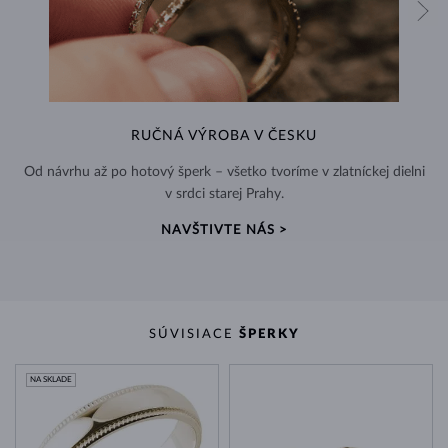
RUČNÁ VÝROBA V ČESKU
Od návrhu až po hotový šperk – všetko tvoríme v zlatníckej dielni
v srdci starej Prahy.
NAVŠTIVTE NÁS >
SÚVISIACE
ŠPERKY
NA SKLADE