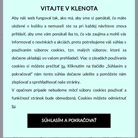
VITAJTE V KLENOTA
GUĽATÝ
BAGETA
Aby náš web fungoval tak, ako má, aby sme si pamätali, čo máte
uložené v košíku a nemuseli ste sa pri každej návšteve znova
prihlásiť, aby sme vám ponúkali iba to, čo vás zaujíma a mohli vás
informovať o novinkách a akciách, preto potrebujeme váš súhlas s
NA SKLADE
NA SKLADE
používaním súborov cookies, tzn. malých súborov, ktoré sa
dočasne ukladajú vo vašom prehliadači. Viac o zásadách používania
cookies si môžete prečítať
tu
. Kliknutím na tlačidlo „Súhlasím a
pokračovať“ nám tento súhlas dočasne udelíte a pomôžete nám
zlepšovať a sprehľadňovať naše stránky.
V opačnom prípade nebudeme môcť súbory cookies používať a
BIELE ZLATO
BIELE ZLATO
2 953 €
5 431 €
funkčnosť stránok bude obmedzená. Cookies môžete odmietnuť
DIAMANT
DIAMANT
tu
.
NA SKLADE
NA SKLADE
SÚHLASÍM A POKRAČOVAŤ