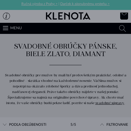
Ručná výroba z Prahy >
|
Darček k zásnubnému prsteňu >
MENU
SVADOBNÉ OBRÚČKY PÁNSKE,
BIELE ZLATO, DIAMANT
Svadobné obrúčky pre mužov by mali byť predovšetkým praktické, odolné a
pohodlné - skrátka vhodné na každodenné nosenie. Väčšina mužov si
nepotrpí na okázalo zdobené šperky a dáva prednosť jednoduchej,
nadčasovej elegancii. Práve takéto obrúčky nájdete v našej ponuke.
Špecializujeme sa najmä na originálne povrchové úpravy. Ak chcete mať
istotu, že vaše obrúčky budú pekne ladiť, pozrite si naše
svadobné súpravy
.
PODĽA OBĽÚBENOSTI
5/5
FILTROVANIE