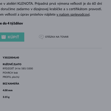
BIELE ZLATO
RUŽOVÉ ZLATO
BIELE ZLATO
e v ateliéri KLENOTA. Prípadná prvá výmena veľkosti je do 60 dní
doručíme zadarmo v dizajnovej krabičke a s certifikátom pravosti.
om veľkostí a úprav prsteňov nájdete
v našom sprievodcovi
.
e do 4 týždňov
KÚPIŤ
OTÁZKA
NA TOVAR
Y3022004L40
RUŽOVÉ ZLATO
RÝDZOSŤ
14 kt 585/1000
POVRCH
lesk
PROFIL
plochý
BEZ KAMEŇA
4.00 mm
3.15 g