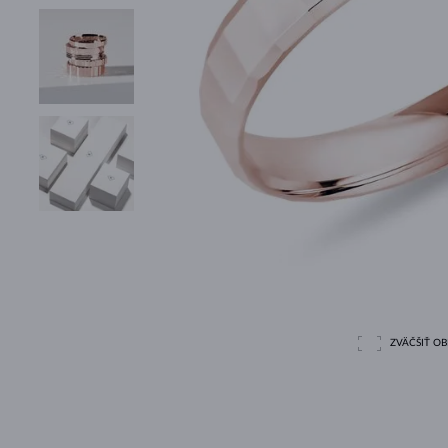
ZVÄČŠIŤ O