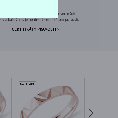
VÝNIMOČNÁ KVALITA
užívame vysokokvalitné materiály z overených
jov a každý kus je opatrený certifikátom pravosti.
CERTIFIKÁTY PRAVOSTI >
NA SKLADE