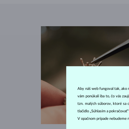
Aby náš web fungoval tak, ako m
vám ponúkali iba to, čo vás zau
tzn. malých súborov, ktoré sa 
tlačidlo „Súhlasím a pokračovať
V opačnom prípade nebudeme m