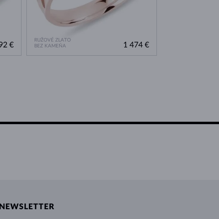
RUŽOVÉ ZLATO
RUŽOVÉ ZLATO
92 €
1 474 €
BEZ KAMEŇA
BEZ KAMEŇA
NEWSLETTER