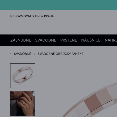
SHOWROOM DUŠNÍ 6, PRAHA
ZÁSNUBNÉ
SVADOBNÉ
PRSTENE
NÁUŠNICE
NÁHRD
SVADOBNÉ
SVADOBNÉ OBRÚČKY PÁNSKE
Zásnubné prstene
Svadobné obrúčky
Prstene
Náušnice
Náhrdelníky
Náramky
Perly
Šperky
Darčeky
Kolekcie KLENOTA