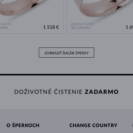
 ZLATO
RUŽOVÉ ZLATO
1 518 €
1 6
AMEŇA
BEZ KAMEŇA
ZOBRAZIŤ ĎALŠIE ŠPERKY
DOŽIVOTNÉ ČISTENIE
ZADARMO
O ŠPERKOCH
CHANGE COUNTRY