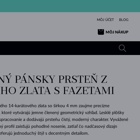
MÔJ ÚČET
BLOG
MÔJ NÁKUP
Ý PÁNSKY PRSTEŇ Z
ŽLTÉ ZLATO
TANZANITY
TURMALÍNY
ZAFÍRY
HO ZLATA S FAZETAMI
RUŽOVÉ ZLATO
TOPÁSY
VLTAVÍNY
SMARAGDY
TURMALÍNY
MINERÁLY
VLTAVÍNY
vého 14-karátového zlata so šírkou 4 mm zaujme precízne
VÝNIMOČNÝ
ELEGANCIA
NÁRAMKY
KOLEKCIE
PRÍVESKY
KRÁSOU
KRÁSNE
ŠPERKY
KRÁSU
LÁSKA
ktoré vytvárajú jemne členený geometrický vzhľad. Lesklé plôšky
VLTAVÍNY
PERLOVÉ PRÍVESKY
MINERÁLY
spracovanie a dodávajú prsteňu čistý, moderný charakter. Vyvážené
PRE BÁBÄTKÁ
BIELE ZLATO
SVADOBNÉ
ý profil zaisťujú pohodlné nosenie, zatiaľ čo nadčasový dizajn
referujú jednoduchý štýl s decentným detailom.
SVADOBNÉ
ŽLTÉ ZLATO
ŽLTÉ ZLATO
POZRIEŤ
POZRIEŤ
POZRIEŤ
POZRIEŤ
POZRIEŤ
POZRIEŤ
POZRIEŤ
POZRIEŤ
POZRIEŤ
POZRIEŤ