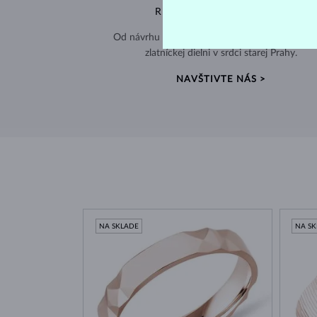
RUČNÁ VÝROBA V ČESKU
Od návrhu až po hotový šperk – všetko tvorím
zlatníckej dielni v srdci starej Prahy.
NAVŠTIVTE NÁS >
NA SKLADE
NA S