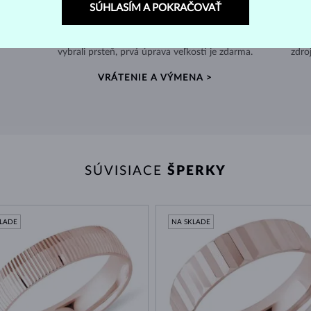
SÚHLASÍM A POKRAČOVAŤ
60 DNÍ NA VRÁTENIE
e v
Nenosené šperky môžete jednoducho vrátiť, a ak ste si
Po
vybrali prsteň, prvá úprava veľkosti je zdarma.
zdro
VRÁTENIE A VÝMENA >
SÚVISIACE
ŠPERKY
KLADE
NA SKLADE