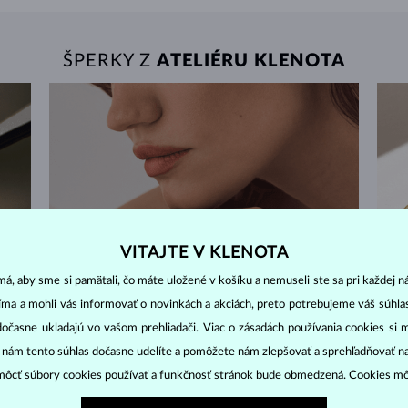
ŠPERKY Z
ATELIÉRU KLENOTA
VITAJTE V KLENOTA
á, aby sme si pamätali, čo máte uložené v košíku a nemuseli ste sa pri každej n
jíma a mohli vás informovať o novinkách a akciách, preto potrebujeme váš súhl
dočasne ukladajú vo vašom prehliadači. Viac o zásadách používania cookies si 
“ nám tento súhlas dočasne udelíte a pomôžete nám zlepšovať a sprehľadňovať n
ôcť súbory cookies používať a funkčnosť stránok bude obmedzená. Cookies m