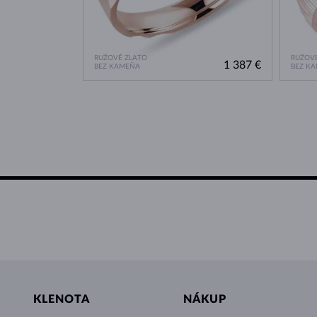
RUŽOVÉ ZLATO
RUŽOVÉ
1 387 €
BEZ KAMEŇA
BEZ K
KLENOTA
NÁKUP