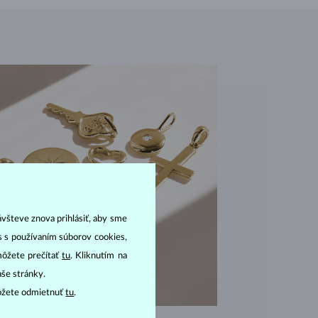
ávšteve znova prihlásiť, aby sme
as s používaním súborov cookies,
môžete prečítať
tu
. Kliknutím na
aše stránky.
ôžete odmietnuť
tu
.