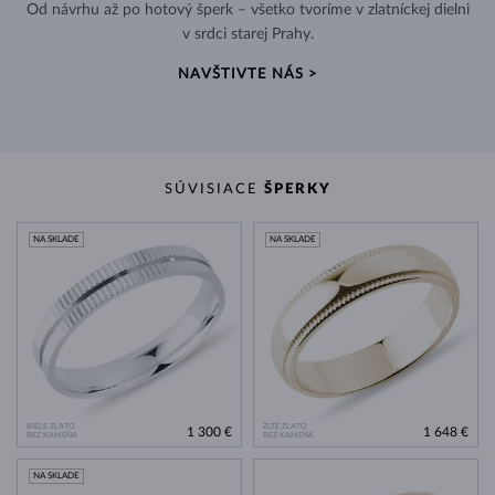
Od návrhu až po hotový šperk – všetko tvoríme v zlatníckej dielni
v srdci starej Prahy.
NAVŠTIVTE NÁS >
SÚVISIACE
ŠPERKY
NA SKLADE
NA SKLADE
BIELE ZLATO
ŽLTÉ ZLATO
1 300 €
1 648 €
BEZ KAMEŇA
BEZ KAMEŇA
NA SKLADE