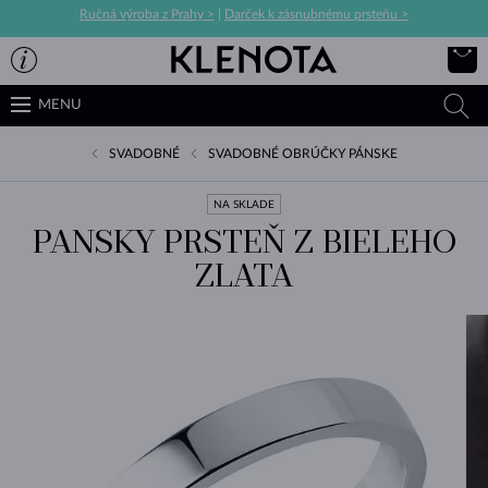
Ručná výroba z Prahy >
|
Darček k zásnubnému prsteňu >
MENU
SVADOBNÉ
SVADOBNÉ OBRÚČKY PÁNSKE
NA SKLADE
PANSKY PRSTEŇ Z BIELEHO
ZLATA