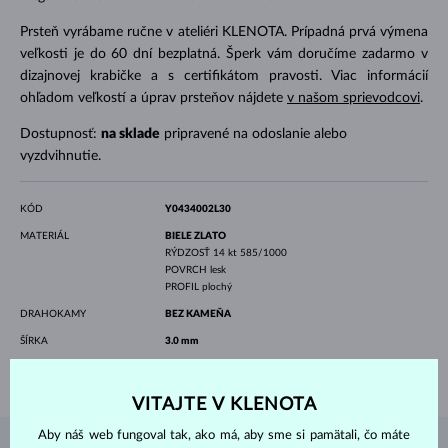
Prsteň vyrábame ručne v ateliéri KLENOTA. Prípadná prvá výmena
veľkosti je do 60 dní bezplatná. Šperk vám doručíme zadarmo v
dizajnovej krabičke a s certifikátom pravosti. Viac informácií
ohľadom veľkostí a úprav prsteňov nájdete
v našom sprievodcovi
.
Dostupnosť:
na sklade
pripravené na odoslanie alebo
vyzdvihnutie.
KÓD
Y0434002L30
MATERIÁL
BIELE ZLATO
RÝDZOSŤ
14 kt 585/1000
POVRCH
lesk
PROFIL
plochý
DRAHOKAMY
BEZ KAMEŇA
ŠÍRKA
3.0 mm
VÁHA
3.15 g
VITAJTE V KLENOTA
Aby náš web fungoval tak, ako má, aby sme si pamätali, čo máte