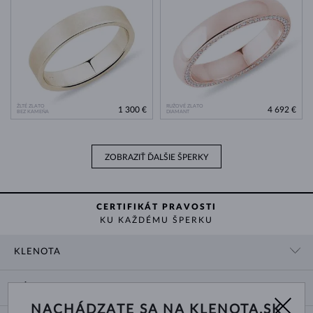
ŽLTÉ ZLATO
RUŽOVÉ ZLATO
1 300 €
4 692 €
BEZ KAMEŇA
DIAMANT
ZOBRAZIŤ ĎALŠIE ŠPERKY
CERTIFIKÁT PRAVOSTI
KU KAŽDÉMU ŠPERKU
KLENOTA
KONTAKTNÉ ÚDAJE
NÁKUP
SHOWROOM
NACHÁDZATE SA NA KLENOTA.SK