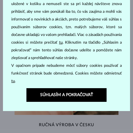
ŠPERKY Z
ATELIÉRU KLENOTA
uložené v košíku a nemuseli ste sa pri každej návšteve znova
prihlásiť, aby sme vám ponúkali iba to, čo vás zaujíma a mohli vás
informovať o novinkách a akciách, preto potrebujeme váš súhlas s
používaním súborov cookies, tzn. malých súborov, ktoré sa
dočasne ukladajú vo vašom prehliadači. Viac o zásadách používania
cookies si môžete prečítať
tu
. Kliknutím na tlačidlo „Súhlasím a
pokračovať“ nám tento súhlas dočasne udelíte a pomôžete nám
zlepšovať a sprehľadňovať naše stránky.
V opačnom prípade nebudeme môcť súbory cookies používať a
funkčnosť stránok bude obmedzená. Cookies môžete odmietnuť
tu
.
SÚHLASÍM A POKRAČOVAŤ
RUČNÁ VÝROBA V ČESKU