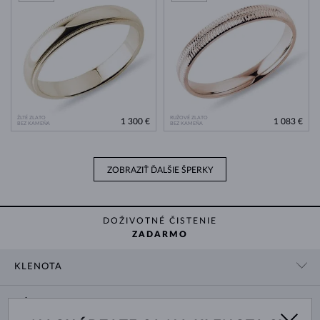
ŽLTÉ ZLATO
RUŽOVÉ ZLATO
1 300 €
1 083 €
BEZ KAMEŇA
BEZ KAMEŇA
ZOBRAZIŤ ĎALŠIE ŠPERKY
DOŽIVOTNÉ ČISTENIE
ZADARMO
KLENOTA
KONTAKTNÉ ÚDAJE
NÁKUP
SHOWROOM