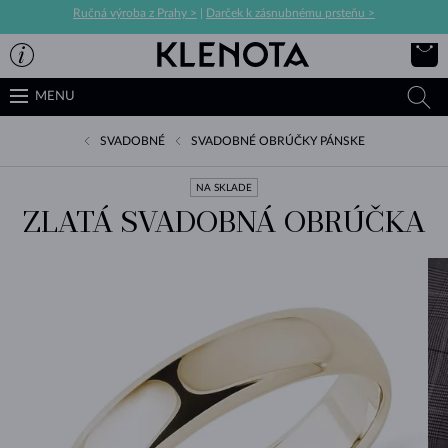
Ručná výroba z Prahy >
|
Darček k zásnubnému prsteňu >
MENU
SVADOBNÉ
SVADOBNÉ OBRÚČKY PÁNSKE
NA SKLADE
ZLATÁ SVADOBNÁ OBRÚČKA