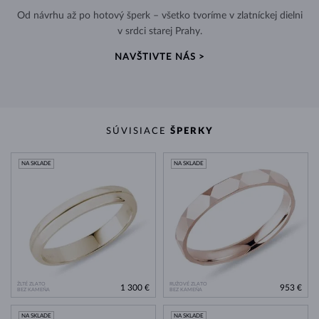
Od návrhu až po hotový šperk – všetko tvoríme v zlatníckej dielni
v srdci starej Prahy.
NAVŠTIVTE NÁS >
SÚVISIACE
ŠPERKY
NA SKLADE
NA SKLADE
ŽLTÉ ZLATO
RUŽOVÉ ZLATO
1 300 €
953 €
BEZ KAMEŇA
BEZ KAMEŇA
NA SKLADE
NA SKLADE