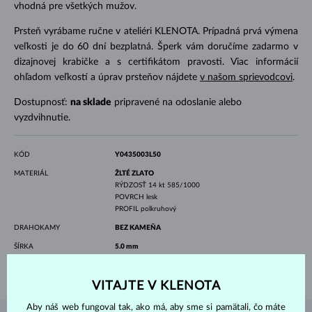
vhodná pre všetkých mužov.
Prsteň vyrábame ručne v ateliéri KLENOTA. Prípadná prvá výmena
veľkosti je do 60 dní bezplatná. Šperk vám doručíme zadarmo v
dizajnovej krabičke a s certifikátom pravosti. Viac informácií
ohľadom veľkostí a úprav prsteňov nájdete
v našom sprievodcovi
.
Dostupnosť:
na sklade
pripravené na odoslanie alebo
vyzdvihnutie.
KÓD
Y0435003L50
MATERIÁL
ŽLTÉ ZLATO
RÝDZOSŤ
14 kt 585/1000
POVRCH
lesk
PROFIL
polkruhový
DRAHOKAMY
BEZ KAMEŇA
ŠÍRKA
5.0 mm
VÁHA
5.35 g
VITAJTE V KLENOTA
Aby náš web fungoval tak, ako má, aby sme si pamätali, čo máte