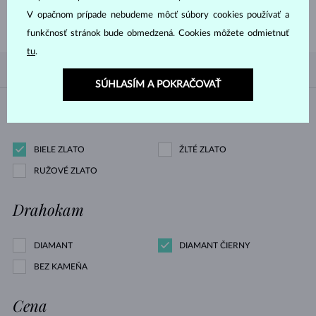
POZRIEŤ
V opačnom prípade nebudeme môcť súbory cookies používať a
funkčnosť stránok bude obmedzená. Cookies môžete odmietnuť
tu
.
PODĽA OBĽÚBENOSTI
4/4
FILTROVANIE
SÚHLASÍM A POKRAČOVAŤ
Materiál
BIELE ZLATO
ŽLTÉ ZLATO
RUŽOVÉ ZLATO
Drahokam
DIAMANT
DIAMANT ČIERNY
BEZ KAMEŇA
Cena