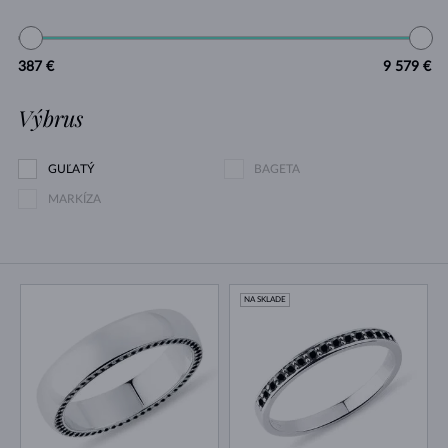
387 €
9 579 €
Výbrus
GUĽATÝ
BAGETA
MARKÍZA
NA SKLADE