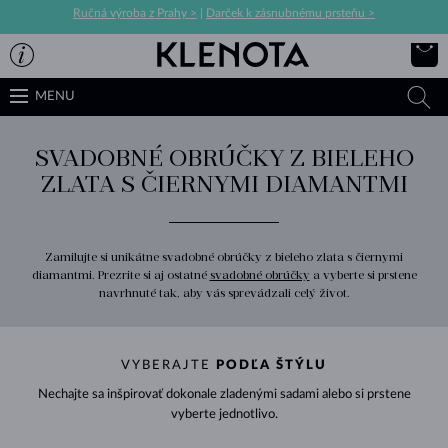
Ručná výroba z Prahy >
|
Darček k zásnubnému prsteňu >
MENU
SVADOBNÉ OBRÚČKY Z BIELEHO
ZLATA S ČIERNYMI DIAMANTMI
Zamilujte si unikátne svadobné obrúčky z bieleho zlata s čiernymi
diamantmi. Prezrite si aj ostatné
svadobné obrúčky
a vyberte si prstene
navrhnuté tak, aby vás sprevádzali celý život.
VYBERAJTE
PODĽA ŠTÝLU
Nechajte sa inšpirovať dokonale zladenými sadami alebo si prstene
vyberte jednotlivo.