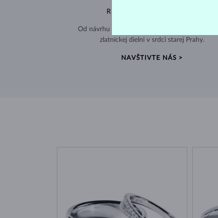
RUČNÁ VÝROBA V ČESKU
Od návrhu až po hotový šperk – všetko tvorím
zlatníckej dielni v srdci starej Prahy.
NAVŠTIVTE NÁS >