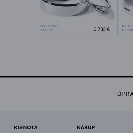
BIELE ZLATO
BIELE 
3 783 €
DIAMANT
DIAMA
ÚPR
KLENOTA
NÁKUP