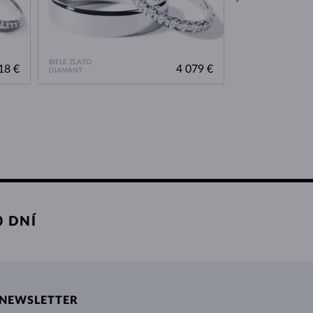
BIELE ZLATO
BIELE ZLATO
18 €
4 079 €
DIAMANT
BEZ KAMEŇA
 DNÍ
NEWSLETTER