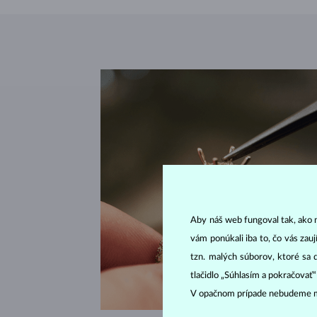
Aby náš web fungoval tak, ako m
vám ponúkali iba to, čo vás zau
tzn. malých súborov, ktoré sa 
tlačidlo „Súhlasím a pokračovať
V opačnom prípade nebudeme m