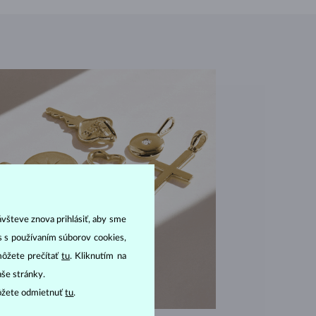
ávšteve znova prihlásiť, aby sme
as s používaním súborov cookies,
môžete prečítať
tu
. Kliknutím na
aše stránky.
ôžete odmietnuť
tu
.