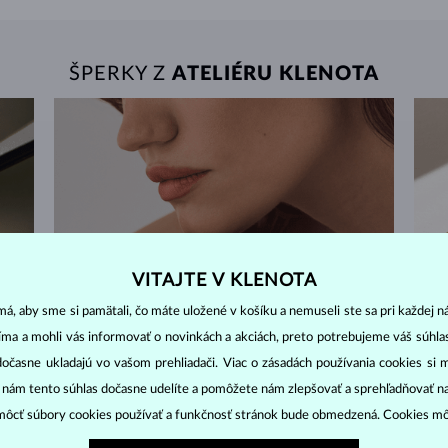
ŠPERKY Z
ATELIÉRU KLENOTA
VITAJTE V KLENOTA
á, aby sme si pamätali, čo máte uložené v košíku a nemuseli ste sa pri každej n
jíma a mohli vás informovať o novinkách a akciách, preto potrebujeme váš súhl
dočasne ukladajú vo vašom prehliadači. Viac o zásadách používania cookies si 
“ nám tento súhlas dočasne udelíte a pomôžete nám zlepšovať a sprehľadňovať n
ôcť súbory cookies používať a funkčnosť stránok bude obmedzená. Cookies m