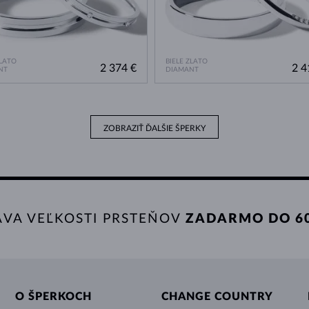
ZLATO
BIELE ZLATO
2 374 €
2 4
NT
DIAMANT
ZOBRAZIŤ ĎALŠIE ŠPERKY
AVA VEĽKOSTI PRSTEŇOV
ZADARMO DO 60
O ŠPERKOCH
CHANGE COUNTRY