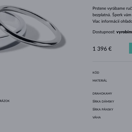
HALO ŠTÝL
ORIGINÁLNE SÚPRAVY
AMETYSTY
SINGLE
DRAHOKAMY
SLADKOVODNÉ PERLY
BEZEL OSADENIE
PRE MAMIČKU
BIELE ZLATO
MORGANITY
TOPÁSY
RUBÍNY
TIPY NA DARČEKY
Prstene vyrábame ruč
ŽLTÉ ZLATO
MAGNETICKÉ NÁHRDELNÍKY
RUŽOVÉ ZLATO
bezplatná. Šperk vám 
Viac informácií ohľad
RUŽOVÉ ZLATO
GRAVÍROVATEĽNÉ
Dostupnosť:
vyrobím
LETNÍ VRSTVENÍ
1 396 €
KÓD
MATERIÁL
DRAHOKAMY
BRÁZOK
ŠÍRKA DÁMSKY
ŠÍRKA PÁNSKY
VÁHA