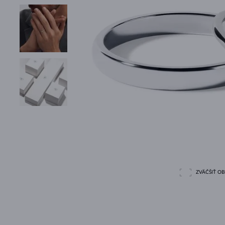
ZVÄČŠIŤ O