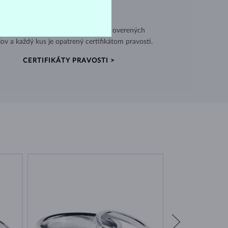
VÝNIMOČNÁ KVALITA
užívame vysokokvalitné materiály z overených
jov a každý kus je opatrený certifikátom pravosti.
CERTIFIKÁTY PRAVOSTI >