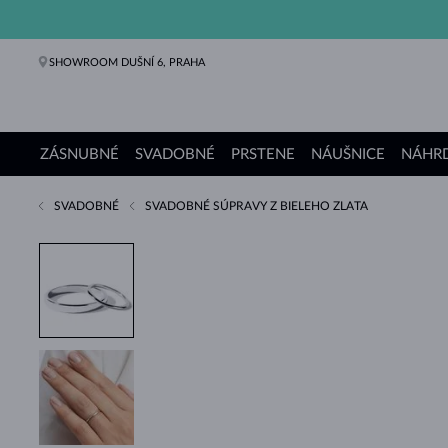
SHOWROOM DUŠNÍ 6, PRAHA
ZÁSNUBNÉ
SVADOBNÉ
PRSTENE
NÁUŠNICE
NÁHRD
SVADOBNÉ
SVADOBNÉ SÚPRAVY Z BIELEHO ZLATA
Zásnubné prstene
Svadobné obrúčky
Prstene
Náušnice
Náhrdelníky
Náramky
Perly
Šperky
Darčeky
Kolekcie KLENOTA