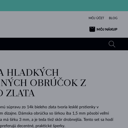
MÔJ ÚČET
BLOG
MÔJ NÁKUP
A HLADKÝCH
ŽLTÉ ZLATO
TANZANITY
TURMALÍNY
ZAFÍRY
NÝCH OBRÚČOK Z
RUŽOVÉ ZLATO
TOPÁSY
VLTAVÍNY
SMARAGDY
O ZLATA
TURMALÍNY
MINERÁLY
VLTAVÍNY
VÝNIMOČNÝ
ELEGANCIA
NÁRAMKY
KOLEKCIE
PRÍVESKY
KRÁSOU
KRÁSNE
ŠPERKY
KRÁSU
LÁSKA
VLTAVÍNY
PERLOVÉ PRÍVESKY
MINERÁLY
nú súpravu zo 14k bieleho zlata tvoria lesklé prstienky v
PRE BÁBÄTKÁ
BIELE ZLATO
SVADOBNÉ
m dizajne. Dámska obrúčka so šírkou iba 1,5 mm pôsobí veľmi
 má šírku 3 mm, a je teda tiež skôr drobnejšia. Tento set sa hodí
SVADOBNÉ
ŽLTÉ ZLATO
ŽLTÉ ZLATO
POZRIEŤ
POZRIEŤ
POZRIEŤ
POZRIEŤ
POZRIEŤ
POZRIEŤ
POZRIEŤ
POZRIEŤ
POZRIEŤ
POZRIEŤ
 preferujú decentné, praktické šperky.