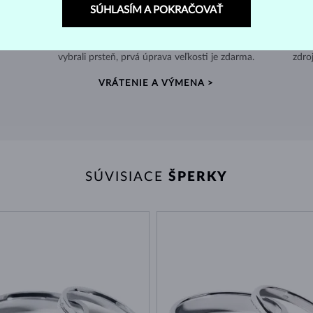
SÚHLASÍM A POKRAČOVAŤ
60 DNÍ NA VRÁTENIE
e v
Nenosené šperky môžete jednoducho vrátiť, a ak ste si
Po
vybrali prsteň, prvá úprava veľkosti je zdarma.
zdro
VRÁTENIE A VÝMENA >
SÚVISIACE
ŠPERKY